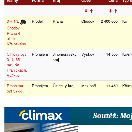
reality
Forma
Kraj
Obec
Cena
Typ 
3 + 1/L
Prodej
Praha
Chodov
2 400 000
Kč
Chodov
Praha 4
ulice
Křejpského
Cihlový byt
Pronájem
Jihomoravský
Vyškov
14 500
Kč/m
3+1, 65
kraj
m2, Na
Hraničkách,
Vyškov
Pronajmu
Pronájem
Ústecký kraj
Meziboří
11 450
Kč/m
byt 3+kk