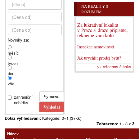
NA REALITY S
ROZUMEM
Za lukrativní lokalitu
v Praze si draze připlatíte,
řekneme vám kolik
Novinky za:
Inspekce nemovitosti
měsíc
Jak urychlit prodej bytu?
týden
>> všechny články
den
vše
zahraniční
nabídky
Dotaz vyhledávání:
Kategorie: 3+1 (3+kk)
Zobrazeno:
1 - 3 z
3
Název