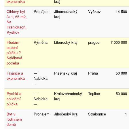
ekonomika
kraj
Cihlový byt
Pronájem
Jihomoravský
Vyškov
14 500
3+1, 65 m2,
kraj
Na
Hraničkách,
Vyškov
Hledám
Výměna
Liberecký kraj
prague
7 000 000
osobní
půjčku ?
Naléhavá
potřeba
Finance a
---
Plzeňský kraj
Praha
50 000
ekonomika
Nabídka
---
Rychlá a
---
Královehradecký
Teplice
50 000
solidární
Nabídka
kraj
půjčka
---
Byt v
Pronájem
Jihočeský kraj
Strakonice
1
rodinném
domě