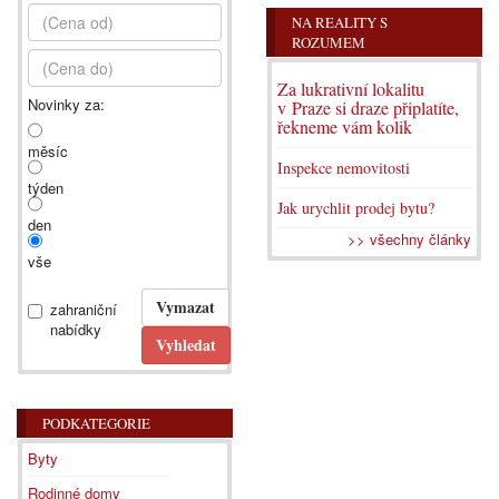
NA REALITY S
ROZUMEM
Za lukrativní lokalitu
Novinky za:
v Praze si draze připlatíte,
řekneme vám kolik
měsíc
Inspekce nemovitosti
týden
Jak urychlit prodej bytu?
den
>> všechny články
vše
zahraniční
nabídky
PODKATEGORIE
Byty
Rodinné domy