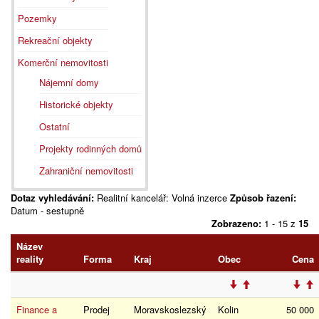
Pozemky
Rekreační objekty
Komerční nemovitosti
Nájemní domy
Historické objekty
Ostatní
Projekty rodinných domů
Zahraniční nemovitosti
Dotaz vyhledávání:
Realitní kancelář: Volná inzerce
Způsob řazení:
Datum - sestupně
Zobrazeno:
1 - 15 z
15
Název
reality
Forma
Kraj
Obec
Cena
Finance a
Prodej
Moravskoslezský
Kolin
50 000