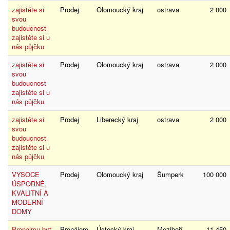
zajistěte si
Prodej
Olomoucký kraj
ostrava
2 000
svou
budoucnost
zajistěte si u
nás půjčku
zajistěte si
Prodej
Olomoucký kraj
ostrava
2 000
svou
budoucnost
zajistěte si u
nás půjčku
zajistěte si
Prodej
Liberecký kraj
ostrava
2 000
svou
budoucnost
zajistěte si u
nás půjčku
VYSOCE
Prodej
Olomoucký kraj
Šumperk
100 000
ÚSPORNÉ,
KVALITNÍ A
MODERNÍ
DOMY
Pronajmu byt
Pronájem
Ústecký kraj
Meziboří
11 450