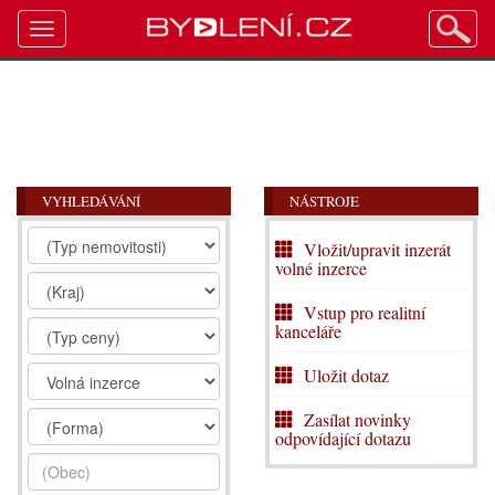
Toggle
navigation
VYHLEDÁVÁNÍ
NÁSTROJE
Vložit/upravit inzerát
volné inzerce
Vstup pro realitní
kanceláře
Uložit dotaz
Zasílat novinky
odpovídající dotazu