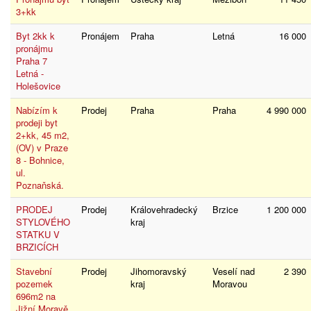
3+kk
Byt 2kk k
Pronájem
Praha
Letná
16 000
pronájmu
Praha 7
Letná -
Holešovice
Nabízím k
Prodej
Praha
Praha
4 990 000
prodeji byt
2+kk, 45 m2,
(OV) v Praze
8 - Bohnice,
ul.
Poznaňská.
PRODEJ
Prodej
Královehradecký
Brzice
1 200 000
STYLOVÉHO
kraj
STATKU V
BRZICÍCH
Stavební
Prodej
Jihomoravský
Veselí nad
2 390
pozemek
kraj
Moravou
696m2 na
Jižní Moravě