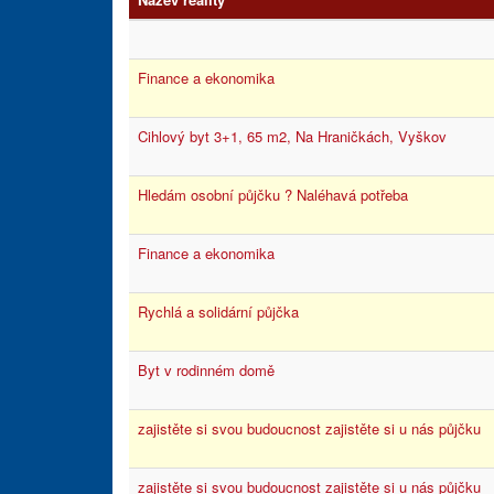
Finance a ekonomika
Cihlový byt 3+1, 65 m2, Na Hraničkách, Vyškov
Hledám osobní půjčku ? Naléhavá potřeba
Finance a ekonomika
Rychlá a solidární půjčka
Byt v rodinném domě
zajistěte si svou budoucnost zajistěte si u nás půjčku
zajistěte si svou budoucnost zajistěte si u nás půjčku