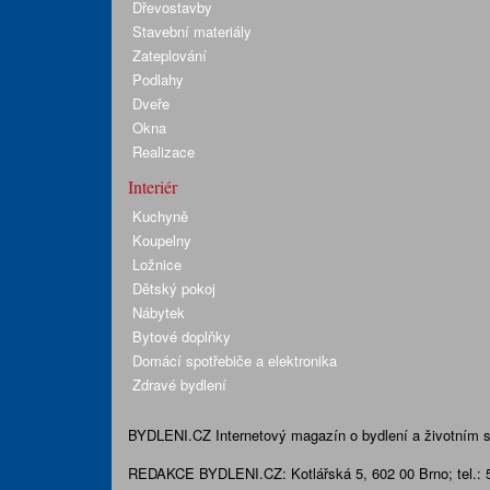
Dřevostavby
Stavební materiály
Zateplování
Podlahy
Dveře
Okna
Realizace
Interiér
Kuchyně
Koupelny
Ložnice
Dětský pokoj
Nábytek
Bytové doplňky
Domácí spotřebiče a elektronika
Zdravé bydlení
BYDLENI.CZ
Internetový magazín o bydlení a životním sty
REDAKCE BYDLENI.CZ:
Kotlářská 5, 602 00 Brno;
tel.: