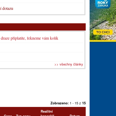
í dotazu
i draze připlatíte, řekneme vám kolik
>> všechny články
Zobrazeno:
1 - 15 z
15
Realitní
Cena
Typ ceny
kancelář
Datum