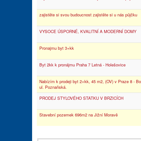
zajistěte si svou budoucnost zajistěte si u nás půjčku
VYSOCE ÚSPORNÉ, KVALITNÍ A MODERNÍ DOMY
Pronajmu byt 3+kk
Byt 2kk k pronájmu Praha 7 Letná - Holešovice
Nabízím k prodeji byt 2+kk, 45 m2, (OV) v Praze 8 - Bo
ul. Poznaňská.
PRODEJ STYLOVÉHO STATKU V BRZICÍCH
Stavební pozemek 696m2 na Jižní Moravě