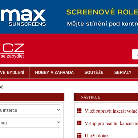
VÉ BYDLENÍ
HOBBY A ZAHRADA
SOUTĚŽE
SERIÁLY
e)
NÁSTROJE
Vložit/upravit inzerát volné
Vstup pro realitní kancelář
Uložit dotaz