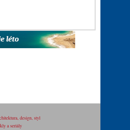
hitektura, design, styl
ly a seriály