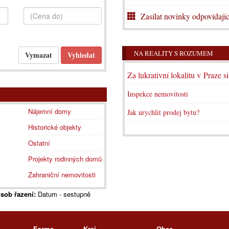
Zasílat novinky odpovídajíc
NA REALITY S ROZUMEM
Za lukrativní lokalitu v Praze s
Inspekce nemovitosti
Nájemní domy
Jak urychlit prodej bytu?
Historické objekty
Ostatní
Projekty rodinných domů
Zahraniční nemovitosti
sob řazení:
Datum - sestupně
Forma
Kraj
Obec