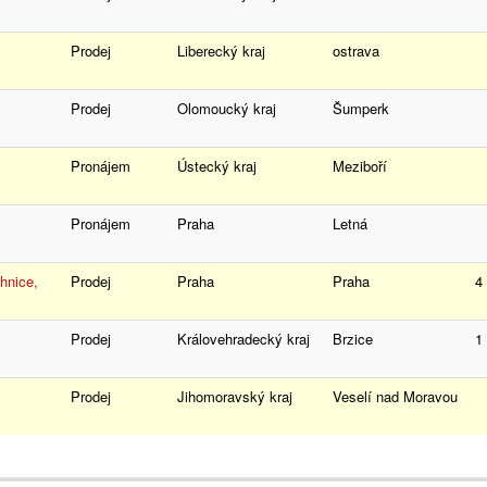
Prodej
Liberecký kraj
ostrava
Prodej
Olomoucký kraj
Šumperk
Pronájem
Ústecký kraj
Meziboří
Pronájem
Praha
Letná
hnice,
Prodej
Praha
Praha
4
Prodej
Královehradecký kraj
Brzice
1
Prodej
Jihomoravský kraj
Veselí nad Moravou