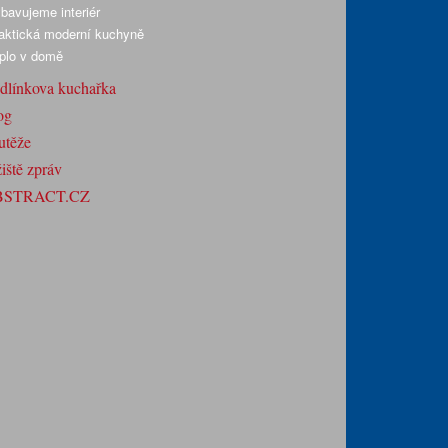
bavujeme interiér
aktická moderní kuchyně
plo v domě
dlínkova kuchařka
og
utěže
iště zpráv
BSTRACT.CZ