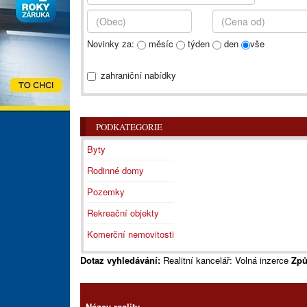
Novinky za:
měsíc
týden
den
vše
zahraniční nabídky
PODKATEGORIE
Byty
Rodinné domy
Pozemky
Rekreační objekty
Komerční nemovitosti
Dotaz vyhledávání:
Realitní kancelář: Volná inzerce
Způ
Název reality