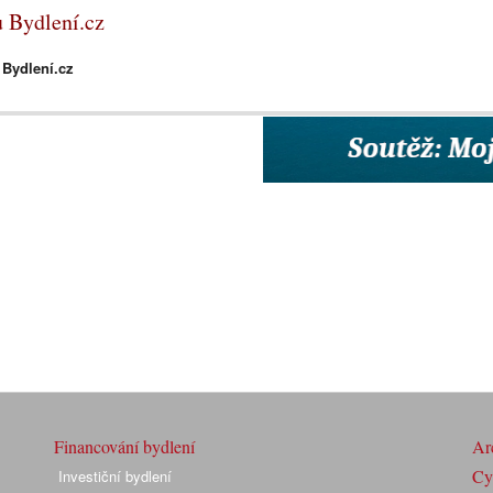
u Bydlení.cz
 Bydlení.cz
Financování bydlení
Arc
Cyk
Investiční bydlení