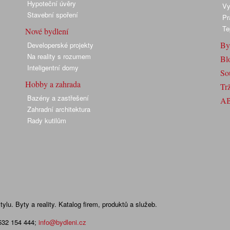
Hypoteční úvěry
Vy
Stavební spoření
Pr
Te
Nové bydlení
By
Developerské projekty
Na reality s rozumem
Bl
Inteligentní domy
So
Hobby a zahrada
Trž
Bazény a zastřešení
A
Zahradní architektura
Rady kutilům
lu. Byty a reality. Katalog firem, produktů a služeb.
 532 154 444
;
info@bydleni.cz