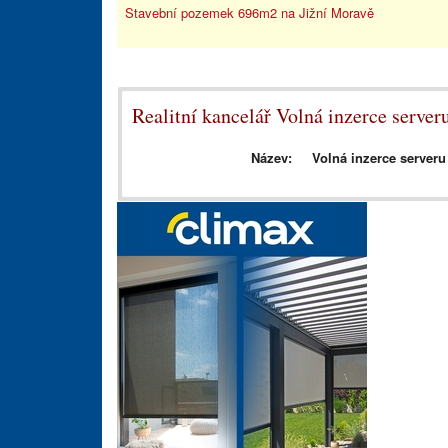
Stavební pozemek 696m2 na Jižní Moravě
Realitní kancelář Volná inzerce server
Název:
Volná inzerce serveru