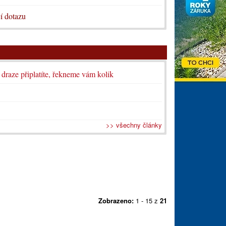
í dotazu
i draze připlatíte, řekneme vám kolik
>> všechny články
Zobrazeno:
1 - 15 z
21