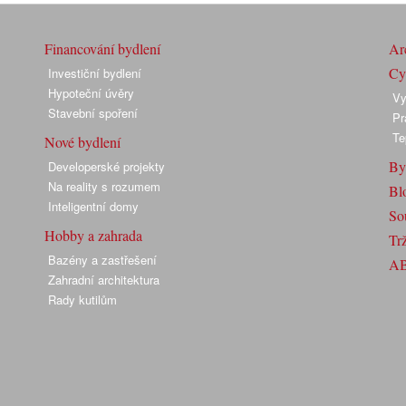
Financování bydlení
Arc
Cyk
Investiční bydlení
Hypoteční úvěry
Vy
Stavební spoření
Pr
Te
Nové bydlení
By
Developerské projekty
Na reality s rozumem
Bl
Inteligentní domy
So
Hobby a zahrada
Trž
Bazény a zastřešení
A
Zahradní architektura
Rady kutilům