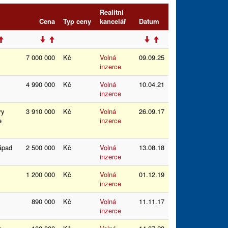
Realitní
Cena
Typ ceny
kancelář
Datum
7 000 000
Kč
Volná
09.09.25
inzerce
4 990 000
Kč
Volná
10.04.21
inzerce
vy
3 910 000
Kč
Volná
26.09.17
ce
inzerce
západ
2 500 000
Kč
Volná
13.08.18
inzerce
1 200 000
Kč
Volná
01.12.19
inzerce
890 000
Kč
Volná
11.11.17
inzerce