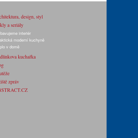
hitektura, design, styl
ly a seriály
bavujeme interiér
aktická moderní kuchyně
plo v domě
dlínkova kuchařka
og
utěže
iště zpráv
BSTRACT.CZ