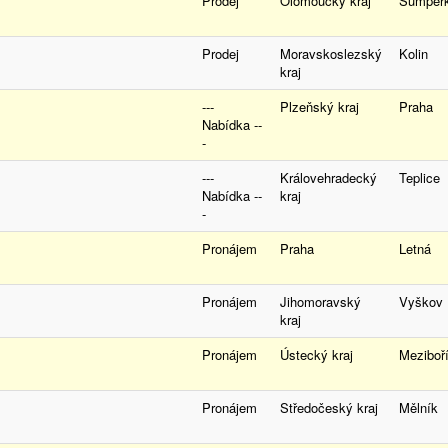
Prodej
Olomoucký kraj
Šumpe
Prodej
Moravskoslezský
Kolin
kraj
---
Plzeňský kraj
Praha
Nabídka --
-
---
Královehradecký
Teplice
Nabídka --
kraj
-
Pronájem
Praha
Letná
Pronájem
Jihomoravský
Vyško
kraj
Pronájem
Ústecký kraj
Mezibo
Pronájem
Středočeský kraj
Mělník