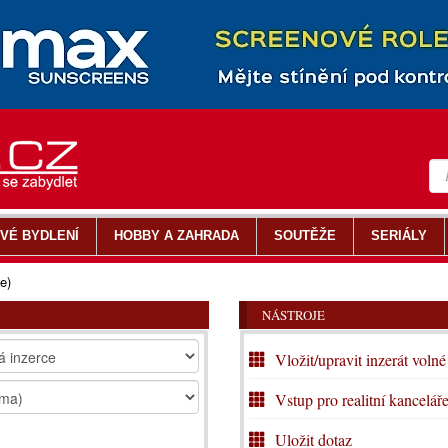
VÉ BYDLENÍ
HOBBY A ZAHRADA
SOUTĚŽE
SERIÁLY
e)
NÁSTROJE
Vložit/upravit inzerát volné
Vstup pro realitní kancelář
Uložit dotaz