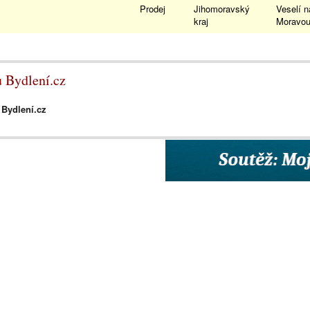
Prodej
Jihomoravský
Veselí n
kraj
Morav
u Bydlení.cz
 Bydlení.cz