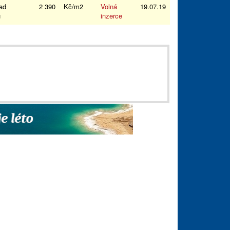
ad
2 390
Kč/m2
Volná
19.07.19
ou
inzerce