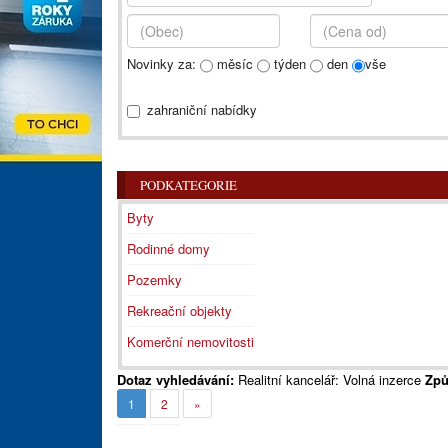
Novinky za:
měsíc
týden
den
vše
zahraniční nabídky
PODKATEGORIE
Byty
Rodinné domy
Pozemky
Rekreační objekty
Komerční nemovitosti
Dotaz vyhledávání:
Realitní kancelář: Volná inzerce
Způ
1
2
»