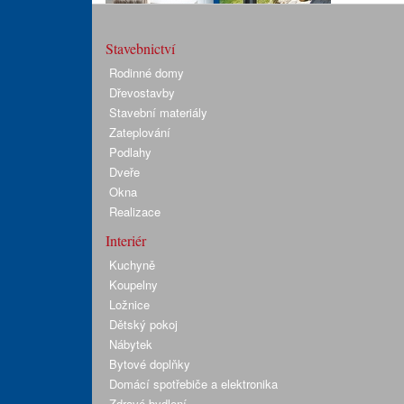
Stavebnictví
Rodinné domy
Dřevostavby
Stavební materiály
Zateplování
Podlahy
Dveře
Okna
Realizace
Interiér
Kuchyně
Koupelny
Ložnice
Dětský pokoj
Nábytek
Bytové doplňky
Domácí spotřebiče a elektronika
Zdravé bydlení