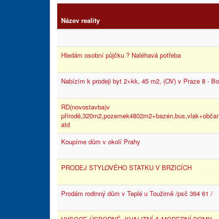
Název reality
Hledám osobní půjčku ? Naléhavá potřeba
Nabízím k prodeji byt 2+kk, 45 m2, (OV) v Praze 8 - B
RD(novostavba)v
přírodě,320m2,pozemek4802m2+bazén,bus,vlak+občan
atd
Koupíme dům v okolí Prahy
PRODEJ STYLOVÉHO STATKU V BRZICÍCH
Prodám rodinný dům v Teplé u Toužimě /psč 364 61 /