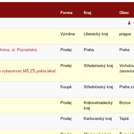
Forma
Kraj
Obec
Výměna
Liberecký kraj
prague
ohnice, ul. Poznaňská.
Prodej
Praha
Praha
Prodej
Středočeský kraj
Vrchoto
.vybavenost,MŠ,ZŠ,pošta,lékař
Janovi
Koupě
Středočeský kraj
Praha 
Prodej
Královehradecký
Brzice
kraj
Prodej
Karlovarský kraj
Teplá