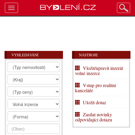
Toggle
navigation
VYHLEDÁVÁNÍ
NÁSTROJE
Vložit/upravit inzerát
volné inzerce
Vstup pro realitní
kanceláře
Uložit dotaz
Zasílat novinky
odpovídající dotazu