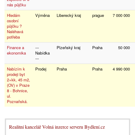
nás půjčku
Hledám
Výměna
Liberecký kraj
prague
7 000 000
osobní
půjčku ?
Naléhavá
potřeba
Finance a
---
Plzeňský kraj
Praha
50 000
ekonomika
Nabídka
---
Nabízím k
Prodej
Praha
Praha
4 990 000
prodeji byt
2+kk, 45 m2,
(OV) v Praze
8 - Bohnice,
ul.
Poznaňská.
Realitní kancelář Volná inzerce serveru Bydlení.cz