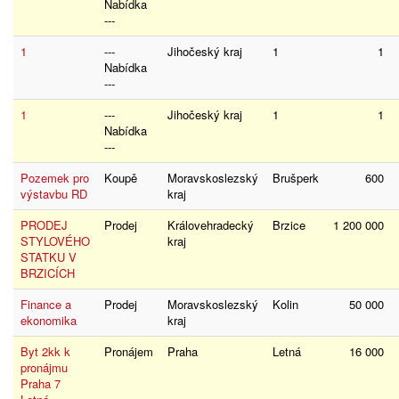
Nabídka
---
1
---
Jihočeský kraj
1
1
Nabídka
---
1
---
Jihočeský kraj
1
1
Nabídka
---
Pozemek pro
Koupě
Moravskoslezský
Brušperk
600
výstavbu RD
kraj
PRODEJ
Prodej
Královehradecký
Brzice
1 200 000
STYLOVÉHO
kraj
STATKU V
BRZICÍCH
Finance a
Prodej
Moravskoslezský
Kolin
50 000
ekonomika
kraj
Byt 2kk k
Pronájem
Praha
Letná
16 000
pronájmu
Praha 7