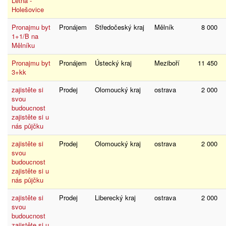
Letná -
Holešovice
Pronajmu byt
Pronájem
Středočeský kraj
Mělník
8 000
1+1/B na
Mělníku
Pronajmu byt
Pronájem
Ústecký kraj
Meziboří
11 450
3+kk
zajistěte si
Prodej
Olomoucký kraj
ostrava
2 000
svou
budoucnost
zajistěte si u
nás půjčku
zajistěte si
Prodej
Olomoucký kraj
ostrava
2 000
svou
budoucnost
zajistěte si u
nás půjčku
zajistěte si
Prodej
Liberecký kraj
ostrava
2 000
svou
budoucnost
zajistěte si u