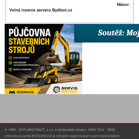
Název:
Volná inzerce serveru Bydlení.cz
© 1999 - 2019 ABSTRACT, s.r.o. a dodavatelé obsahu. ISSN 1214 - 5548
Internetový portál BYDLENÍ.CZ je zdrojem registrovaným pod mezinárodním