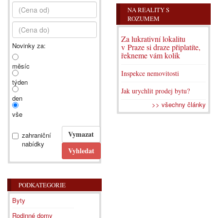
NA REALITY S
ROZUMEM
Za lukrativní lokalitu
Novinky za:
v Praze si draze připlatíte,
řekneme vám kolik
měsíc
Inspekce nemovitosti
týden
Jak urychlit prodej bytu?
den
>> všechny články
vše
zahraniční
nabídky
PODKATEGORIE
Byty
Rodinné domy