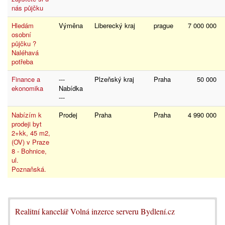
nás půjčku
Hledám
Výměna
Liberecký kraj
prague
7 000 000
osobní
půjčku ?
Naléhavá
potřeba
Finance a
---
Plzeňský kraj
Praha
50 000
ekonomika
Nabídka
---
Nabízím k
Prodej
Praha
Praha
4 990 000
prodeji byt
2+kk, 45 m2,
(OV) v Praze
8 - Bohnice,
ul.
Poznaňská.
Realitní kancelář Volná inzerce serveru Bydlení.cz