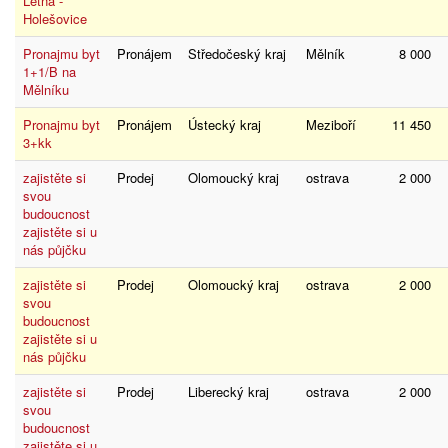
Letná -
Holešovice
Pronajmu byt
Pronájem
Středočeský kraj
Mělník
8 000
1+1/B na
Mělníku
Pronajmu byt
Pronájem
Ústecký kraj
Meziboří
11 450
3+kk
zajistěte si
Prodej
Olomoucký kraj
ostrava
2 000
svou
budoucnost
zajistěte si u
nás půjčku
zajistěte si
Prodej
Olomoucký kraj
ostrava
2 000
svou
budoucnost
zajistěte si u
nás půjčku
zajistěte si
Prodej
Liberecký kraj
ostrava
2 000
svou
budoucnost
zajistěte si u