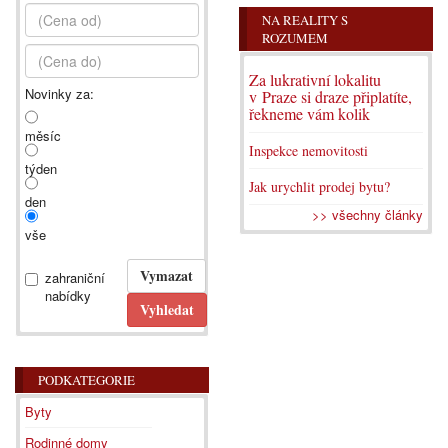
NA REALITY S
ROZUMEM
Za lukrativní lokalitu
Novinky za:
v Praze si draze připlatíte,
řekneme vám kolik
měsíc
Inspekce nemovitosti
týden
Jak urychlit prodej bytu?
den
>> všechny články
vše
zahraniční
nabídky
PODKATEGORIE
Byty
Rodinné domy