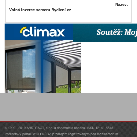
Název:
Volná inzerce serveru Bydlení.cz
© 1999 - 2019 ABSTRACT, s.r.o. a dodavatelé obsahu. ISSN 1214 - 5548
Internetový portál BYDLENÍ.CZ je zdrojem registrovaným pod mezinárodním