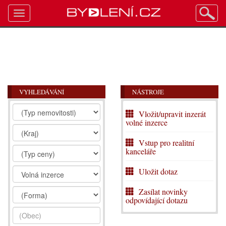
Toggle
navigation
VYHLEDÁVÁNÍ
NÁSTROJE
Vložit/upravit inzerát
volné inzerce
Vstup pro realitní
kanceláře
Uložit dotaz
Zasílat novinky
odpovídající dotazu