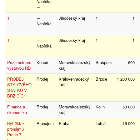
Nabídka
---
1
---
Jihočeský kraj
1
1
Nabídka
---
1
---
Jihočeský kraj
1
1
Nabídka
---
Pozemek pro
Koupě
Moravskoslezský
Brušperk
600
výstavbu RD
kraj
PRODEJ
Prodej
Královehradecký
Brzice
1 200 000
STYLOVÉHO
kraj
STATKU V
BRZICÍCH
Finance a
Prodej
Moravskoslezský
Kolin
50 000
ekonomika
kraj
Byt 2kk k
Pronájem
Praha
Letná
16 000
pronájmu
Praha 7