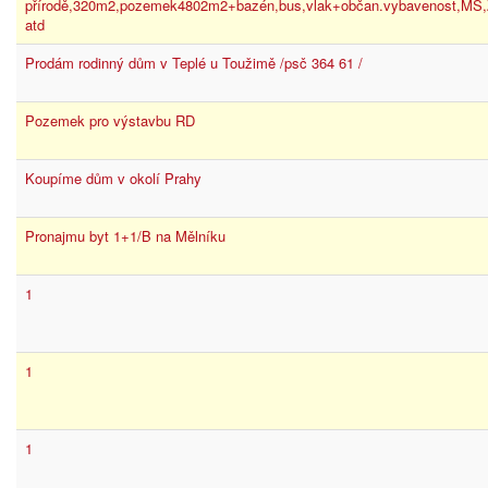
přírodě,320m2,pozemek4802m2+bazén,bus,vlak+občan.vybavenost,MŠ,Z
atd
Prodám rodinný dům v Teplé u Toužimě /psč 364 61 /
Pozemek pro výstavbu RD
Koupíme dům v okolí Prahy
Pronajmu byt 1+1/B na Mělníku
1
1
1