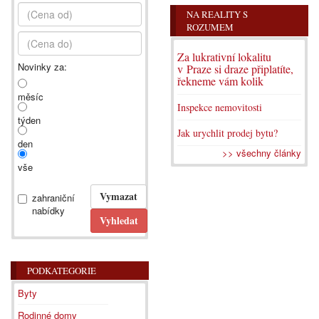
NA REALITY S
ROZUMEM
Za lukrativní lokalitu
Novinky za:
v Praze si draze připlatíte,
řekneme vám kolik
měsíc
Inspekce nemovitosti
týden
Jak urychlit prodej bytu?
den
>> všechny články
vše
zahraniční
nabídky
PODKATEGORIE
Byty
Rodinné domy