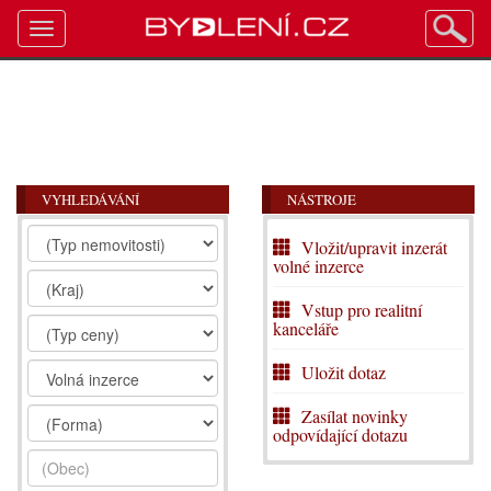
Toggle
navigation
VYHLEDÁVÁNÍ
NÁSTROJE
Vložit/upravit inzerát
volné inzerce
Vstup pro realitní
kanceláře
Uložit dotaz
Zasílat novinky
odpovídající dotazu