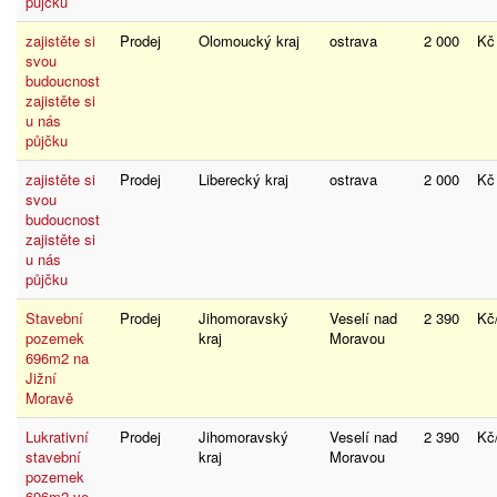
půjčku
zajistěte si
Prodej
Olomoucký kraj
ostrava
2 000
K
svou
budoucnost
zajistěte si
u nás
půjčku
zajistěte si
Prodej
Liberecký kraj
ostrava
2 000
K
svou
budoucnost
zajistěte si
u nás
půjčku
Stavební
Prodej
Jihomoravský
Veselí nad
2 390
K
pozemek
kraj
Moravou
696m2 na
Jižní
Moravě
Lukrativní
Prodej
Jihomoravský
Veselí nad
2 390
K
stavební
kraj
Moravou
pozemek
696m2 ve