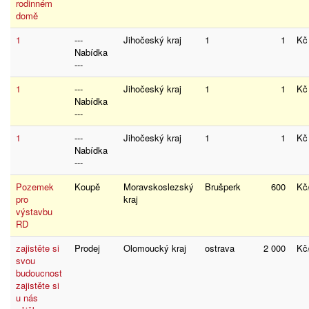
rodinném
domě
1
---
Jihočeský kraj
1
1
K
Nabídka
---
1
---
Jihočeský kraj
1
1
K
Nabídka
---
1
---
Jihočeský kraj
1
1
K
Nabídka
---
Pozemek
Koupě
Moravskoslezský
Brušperk
600
K
pro
kraj
výstavbu
RD
zajistěte si
Prodej
Olomoucký kraj
ostrava
2 000
Kč
svou
budoucnost
zajistěte si
u nás