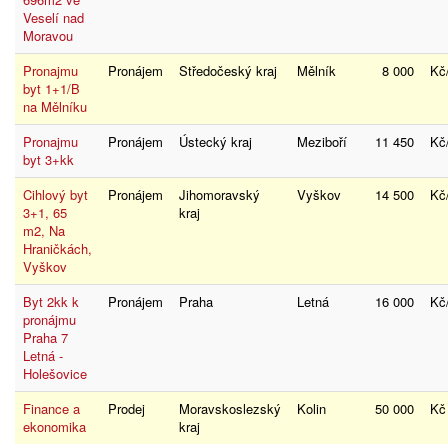
Veselí nad
Moravou
Pronajmu
Pronájem
Středočeský kraj
Mělník
8 000
Kč
byt 1+1/B
na Mělníku
Pronajmu
Pronájem
Ústecký kraj
Meziboří
11 450
Kč
byt 3+kk
Cihlový byt
Pronájem
Jihomoravský
Vyškov
14 500
Kč
3+1, 65
kraj
m2, Na
Hraničkách,
Vyškov
Byt 2kk k
Pronájem
Praha
Letná
16 000
Kč
pronájmu
Praha 7
Letná -
Holešovice
Finance a
Prodej
Moravskoslezský
Kolin
50 000
K
ekonomika
kraj