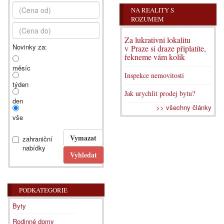
NA REALITY S
ROZUMEM
Za lukrativní lokalitu
Novinky za:
v Praze si draze připlatíte,
řekneme vám kolik
měsíc
Inspekce nemovitosti
týden
Jak urychlit prodej bytu?
den
>> všechny články
vše
zahraniční
nabídky
PODKATEGORIE
Byty
Rodinné domy