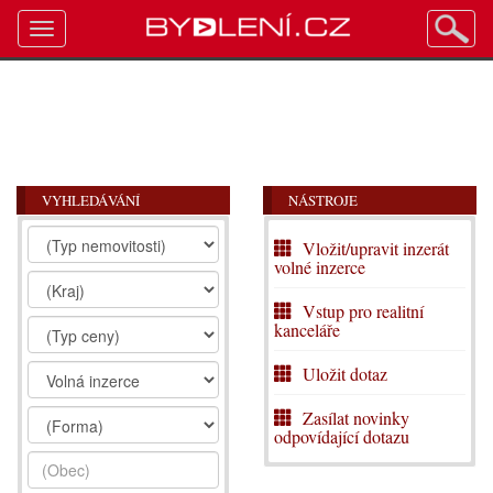
Toggle
navigation
VYHLEDÁVÁNÍ
NÁSTROJE
Vložit/upravit inzerát
volné inzerce
Vstup pro realitní
kanceláře
Uložit dotaz
Zasílat novinky
odpovídající dotazu