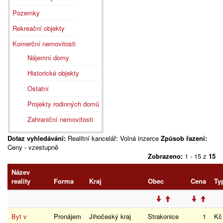
Pozemky
Rekreační objekty
Komerční nemovitosti
Nájemní domy
Historické objekty
Ostatní
Projekty rodinných domů
Zahraniční nemovitosti
Dotaz vyhledávání:
Realitní kancelář: Volná inzerce
Způsob řazení:
Ceny - vzestupně
Zobrazeno:
1 - 15 z
15
Název
reality
Forma
Kraj
Obec
Cena
Ty
Byt v
Pronájem
Jihočeský kraj
Strakonice
1
K