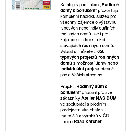
Katalog s podtitulem „
Rodinné
domy s bonusem
“ prezentuje
kompletní nabídku služeb pro
všechny zájemce o výstavbu
typových nebo individuálních
rodinných domů, ale i pro
zájemce o rekonstrukci
stávajících rodinných domů.
Vybrat si můžete z
650
typových projektů rodinných
domů
s možností úprav
nebo
individuální projekt
přesně
podle Vašich představ.
Projekt „
Rodinný dům s
bonusem
“ připravil pro své
zákazníky
Atelier NÁŠ DŮM
ve spolupráci s předním
prodejcem stavebních
materiálů a výrobků v ČR
firmou
Raab Karcher
.