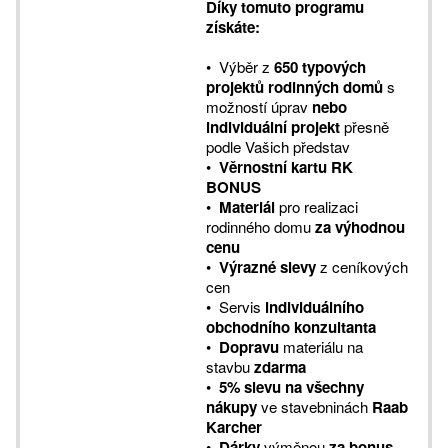
Díky tomuto programu
získáte:
• Výběr z
650 typových
projektů rodinných domů
s
možností úprav
nebo
individuální projekt
přesně
podle Vašich představ
•
Věrnostní kartu RK
BONUS
•
Materiál
pro realizaci
rodinného domu
za výhodnou
cenu
•
Výrazné slevy
z ceníkových
cen
• Servis
individuálního
obchodního konzultanta
•
Dopravu
materiálu na
stavbu
zdarma
•
5% slevu na všechny
nákupy
ve stavebninách
Raab
Karcher
•
Dárky
výměnou
za bonus