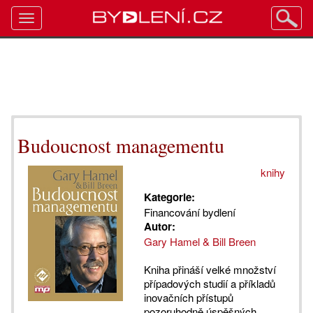
Toggle
navigation
Budoucnost managementu
knihy
Kategorie:
Financování bydlení
Autor:
Gary Hamel & Bill Breen
Kniha přináší velké množství
případových studií a příkladů
inovačních přístupů
pozoruhodně úspěšných