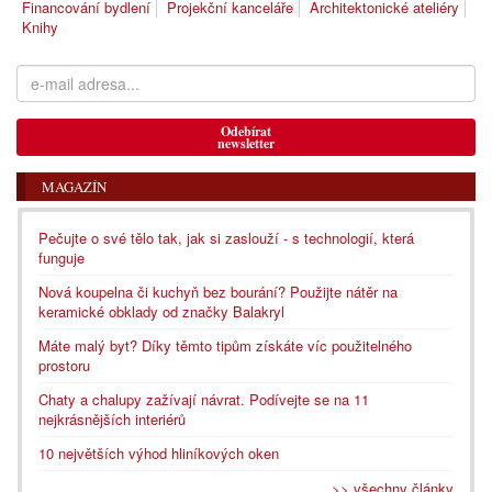
Financování bydlení
Projekční kanceláře
Architektonické ateliéry
Knihy
Odebírat
newsletter
MAGAZÍN
Pečujte o své tělo tak, jak si zaslouží - s technologií, která
funguje
Nová koupelna či kuchyň bez bourání? Použijte nátěr na
keramické obklady od značky Balakryl
Máte malý byt? Díky těmto tipům získáte víc použitelného
prostoru
Chaty a chalupy zažívají návrat. Podívejte se na 11
nejkrásnějších interiérů
10 největších výhod hliníkových oken
>> všechny články