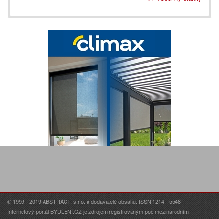
© 1999 - 2019 ABSTRACT, s.r.o. a dodavatelé obsahu. ISSN 1214 - 5548
Internetový portál BYDLENÍ.CZ je zdrojem registrovaným pod mezinárodním