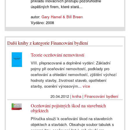
příkladů inovačních přístupů pozoruhodně
úspěšných firem, které stará...
autor:
Gary Hamel & Bill Breen
Vydáno:
2008
Další knihy z kategorie Financování bydlení
Teorie oceňování nemovitostí
VIII. přepracované a doplněné vydání: Základní
pojmy při oceňování nemovitostí, podklady pro
oceňování a ohledání nemovitostí, zjištění výchozí
hodnoty stavby, životnost staveb, opotřebení
stavby, ocenění výnosovým...
více
20.04.2012
|
kniha
|
Financování bydlení
Oceňování pojistných škod na stavebních
objektech
Příručka slouží k oceňování škod na stavebních
objektech a stavbách. Obsahuje soubor tabulek s