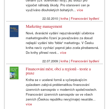
cenami (tzv. oceňovací listy), jež slouží pro
výpočet náhrady škody. Pro stanovení cen je
využíváno dlouholetých bohatých...
více
22.02.2010
|
kniha
|
Financování bydlení
Marketing management
Nové, dvanácté vydání nejuznávanější učebnice
marketingového řízení je považováno za dosud
nejlepší vydání této ''bible'' marketingu. V Česku
kniha navíc vychází poprvé jako zcela plnobarevná.
Do knihy přinesl nové...
více
22.07.2009
|
kniha
|
Financování bydlení
Financování měst, obcí a regionů - teorie a
praxe
Kniha se v ucelené formě a vyčerpávajícím
způsobem zabývá problematikou financování
územních samospráv v moderních společnostech.
Financování územních samospráv se ve všech
zemích (Českou republiku nevyjímaje) neustále...
více