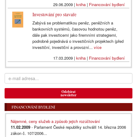
29.06.2009
|
kniha
|
Financování bydlení
Investování pro stavaře
Zabývá se problematikou peněz, peněžních a
bankovních systémů, časovou hodnotou peněz,
dále pak investicemi jako firemními strategiemi,
podrobně pojednává o investičních projektech (před
investiční, investiční a provozní...
více
17.03.2009
|
kniha
|
Financování bydlení
Odebírat
newsletter
FINANCOVÁNÍ BYDLENÍ
Nájemné, ceny služeb a způsob jejich rozúčtování
11.02.2009
- Parlament České republiky schválil 14. března 2006
zákon č. 107/2006...