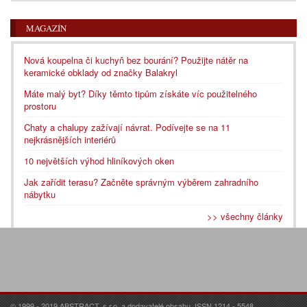
MAGAZÍN
Nová koupelna či kuchyň bez bourání? Použijte nátěr na
keramické obklady od značky Balakryl
Máte malý byt? Díky těmto tipům získáte víc použitelného
prostoru
Chaty a chalupy zažívají návrat. Podívejte se na 11
nejkrásnějších interiérů
10 největších výhod hliníkových oken
Jak zařídit terasu? Začněte správným výběrem zahradního
nábytku
>> všechny články
© 1999 - 2019 ABSTRACT, s.r.o. a dodavatelé obsahu. ISSN 1214 - 5548