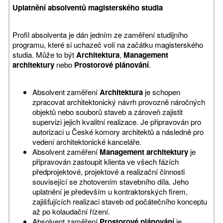
Uplatnění absolventů magisterského studia
Profil absolventa je dán jedním ze zaměření studijního
programu, které si uchazeč volí na začátku magisterského
studia. Může to být
Architektura
,
Management
architektury
nebo
Prostorové plánování
.
Absolvent zaměření
Architektura
je schopen
zpracovat architektonický návrh provozně náročných
objektů nebo souborů staveb a zároveň zajistit
supervizi jejich kvalitní realizace. Je připravován pro
autorizaci u České komory architektů a následně pro
vedení architektonické kanceláře.
Absolvent zaměření
Management architektury
je
připravován zastoupit klienta ve všech fázích
předprojektové, projektové a realizační činnosti
související se zhotovením stavebního díla. Jeho
uplatnění je především u kontraktorských firem,
zajišťujících realizaci staveb od počátečního konceptu
až po kolaudační řízení.
Absolvent zaměření
Prostorové plánování
je