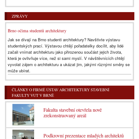
ZPRÁVY
Brno očima studentů architektury
Jak se dívají na Brno studenti architektury? Navštivte výstavu
studentských prací. Výstavou chtějí pořadatelky docílit, aby lidé
začali vnímat architekturu jako přirozenou součást jejich života,
která je ovlivňuje více, než si sami myslí. V návštěvnících chtějí
vyvolat zájem o architekturu a ukázat jim, jakými různými směry se
může ubírat.
ČLÁNKY O FIRMĚ ÚSTAV ARCHITEKTURY STAVEBNÍ
FAKULTY VUT V BRNĚ
Fakulta stavební otevřela nově
zrekonstruovaný areál
Podkrovní prezentace mladých architektů