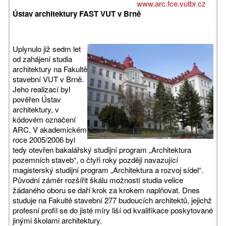
www.arc.fce.vutbr.cz
Ústav architektury FAST VUT v Brně
Uplynulo již sedm let
od zahájení studia
architektury na Fakultě
stavební VUT v Brně.
Jeho realizací byl
pověřen Ústav
architektury, v
kódovém označení
ARC. V akademickém
roce 2005/2006 byl
tedy otevřen bakalářský studijní program „Architektura
pozemních staveb“, o čtyři roky později navazující
magisterský studijní program „Architektura a rozvoj sídel“.
Původní záměr rozšířit škálu možností studia velice
žádaného oboru se daří krok za krokem naplňovat. Dnes
studuje na Fakultě stavební 277 budoucích architektů, jejichž
profesní profil se do jisté míry liší od kvalifikace poskytované
jinými školami architektury.