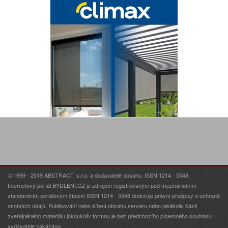
© 1999 - 2019 ABSTRACT, s.r.o. a dodavatelé obsahu. ISSN 1214 - 5548
Internetový portál BYDLENÍ.CZ je zdrojem registrovaným pod mezinárodním
standardním seriálovým číslem ISSN 1214 - 5548 dodržuje právní předpisy o ochraně
osobních údajů. Publikování nebo šíření obsahu serveru nebo jakékoliv části
zveřejněného materiálu jakoukoliv formou je bez předchozího písemného souhlasu
vydavatele zakázáno.