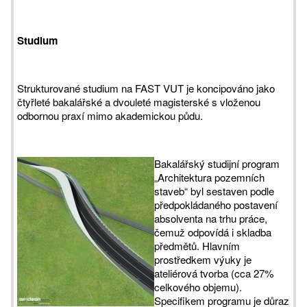
Studium
Strukturované studium na FAST VUT je koncipováno jako
čtyřleté bakalářské a dvouleté magisterské s vloženou
odbornou praxí mimo akademickou půdu.
Bakalářský studijní program
„Architektura pozemních
staveb“ byl sestaven podle
předpokládaného postavení
absolventa na trhu práce,
čemuž odpovídá i skladba
předmětů. Hlavním
prostředkem výuky je
ateliérová tvorba (cca 27%
celkového objemu).
Specifikem programu je důraz