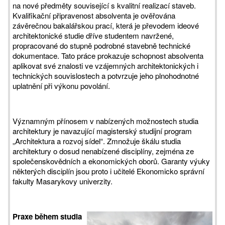
na nové předměty související s kvalitní realizací staveb.
Kvalifikační připravenost absolventa je ověřována
závěrečnou bakalářskou prací, která je převodem ideové
architektonické studie dříve studentem navržené,
propracované do stupně podrobné stavebně technické
dokumentace. Tato práce prokazuje schopnost absolventa
aplikovat své znalosti ve vzájemných architektonických i
technických souvislostech a potvrzuje jeho plnohodnotné
uplatnění při výkonu povolání.
Významným přínosem v nabízených možnostech studia
architektury je navazující magisterský studijní program
„Architektura a rozvoj sídel“. Zmnožuje škálu studia
architektury o dosud nenabízené disciplíny, zejména ze
společenskovědních a ekonomických oborů. Garanty výuky
některých disciplín jsou proto i učitelé Ekonomicko správní
fakulty Masarykovy univerzity.
Praxe během studia