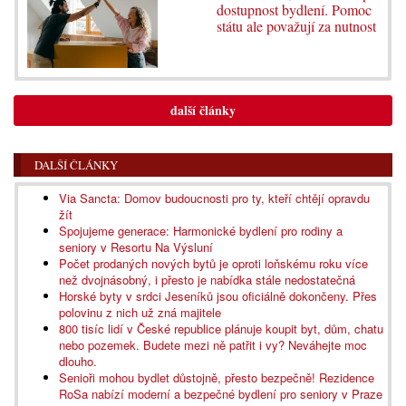
dostupnost bydlení. Pomoc
státu ale považují za nutnost
další články
DALŠÍ ČLÁNKY
Via Sancta: Domov budoucnosti pro ty, kteří chtějí opravdu
žít
Spojujeme generace: Harmonické bydlení pro rodiny a
seniory v Resortu Na Výsluní
Počet prodaných nových bytů je oproti loňskému roku více
než dvojnásobný, i přesto je nabídka stále nedostatečná
Horské byty v srdci Jeseníků jsou oficiálně dokončeny. Přes
polovinu z nich už zná majitele
800 tisíc lidí v České republice plánuje koupit byt, dům, chatu
nebo pozemek. Budete mezi ně patřit i vy? Neváhejte moc
dlouho.
Senioři mohou bydlet důstojně, přesto bezpečně! Rezidence
RoSa nabízí moderní a bezpečné bydlení pro seniory v Praze