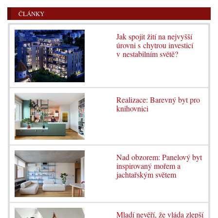
ČLÁNKY
Jak spojit žití na nejvyšší
úrovni s chytrou investicí
v nestabilním světě?
Realizace: Barevný byt pro
knihovnici
Nad obzorem: Panelový byt
inspirovaný mořem a
jachtařským světem
Mladí nevěří, že vláda zlepší