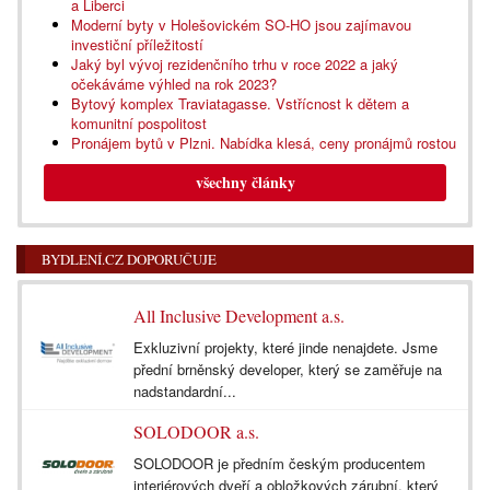
a Liberci
Moderní byty v Holešovickém SO-HO jsou zajímavou
investiční příležitostí
Jaký byl vývoj rezidenčního trhu v roce 2022 a jaký
očekáváme výhled na rok 2023?
Bytový komplex Traviatagasse. Vstřícnost k dětem a
komunitní pospolitost
Pronájem bytů v Plzni. Nabídka klesá, ceny pronájmů rostou
všechny články
BYDLENÍ.CZ DOPORUČUJE
All Inclusive Development a.s.
Exkluzivní projekty, které jinde nenajdete. Jsme
přední brněnský developer, který se zaměřuje na
nadstandardní...
SOLODOOR a.s.
SOLODOOR je předním českým producentem
interiérových dveří a obložkových zárubní, který