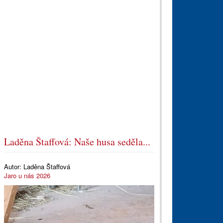
Laděna Štaffová: Naše husa seděla...
Autor:
Laděna Štaffová
Jaro u nás 2026