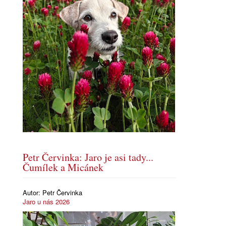
Petr Červinka: Jaro je asi tady...
Čumílek a Micánek
Autor:
Petr Červinka
Jaro u nás 2026