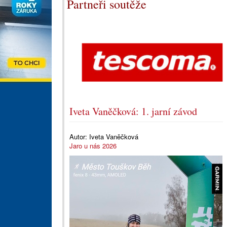
Partneři soutěže
Iveta Vaněčková: 1. jarní závod
Autor:
Iveta Vaněčková
Jaro u nás 2026