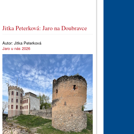
Jitka Peterková: Jaro na Doubravce
Autor:
Jitka Peterková
Jaro u nás 2026