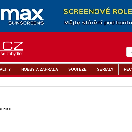
ALITY
HOBBY A ZAHRADA
SOUTĚŽE
SERIÁLY
REC
ní hlasů.