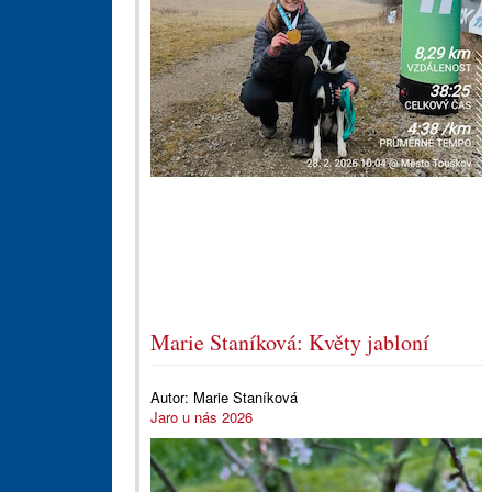
Marie Staníková: Květy jabloní
Autor:
Marie Staníková
Jaro u nás 2026