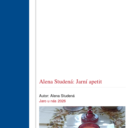
Alena Studená: Jarní apetit
Autor:
Alena Studená
Jaro u nás 2026