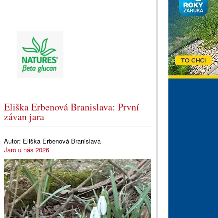
Eliška Erbenová Branislava: První
závan jara
Autor:
Eliška Erbenová Branislava
Jaro u nás 2026