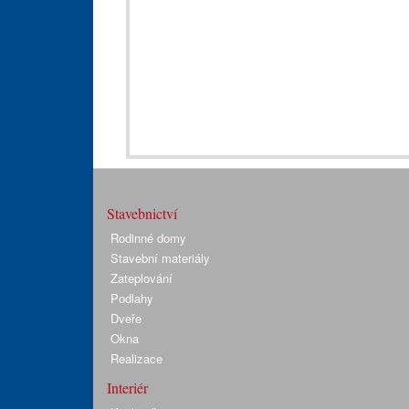
Stavebnictví
Rodinné domy
Stavební materiály
Zateplování
Podlahy
Dveře
Okna
Realizace
Interiér