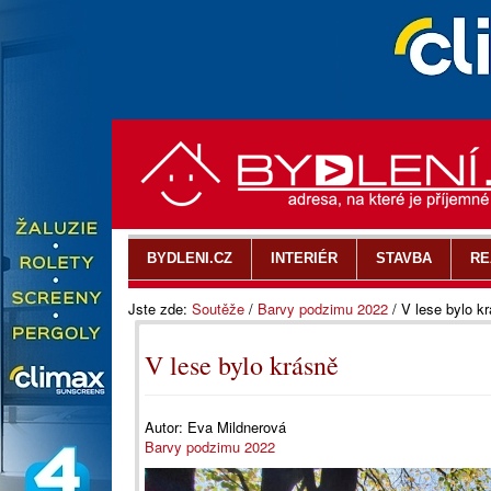
BYDLENI.CZ
INTERIÉR
STAVBA
RE
Jste zde:
Soutěže
/
Barvy podzimu 2022
/
V lese bylo k
V lese bylo krásně
Autor:
Eva Mildnerová
Barvy podzimu 2022