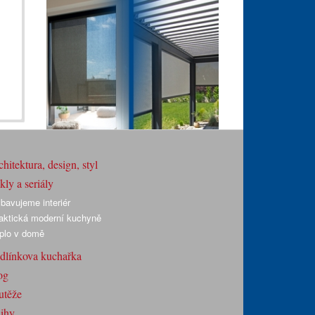
hitektura, design, styl
ly a seriály
bavujeme interiér
aktická moderní kuchyně
plo v domě
dlínkova kuchařka
og
utěže
ihy