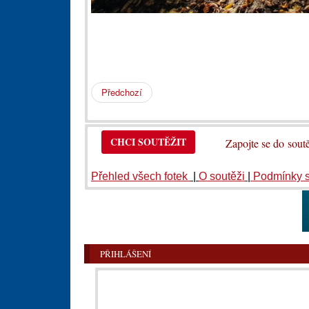
Předchozí
CHCI SOUTĚŽIT
Zapojte se do so
Přehled všech fotek
|
O soutěži
|
Podmínky 
PŘIHLÁŠENÍ