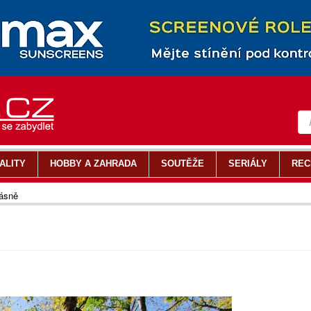
ALITY
HOBBY A ZAHRADA
SOUTĚŽE
SERIÁLY
REC
rásně