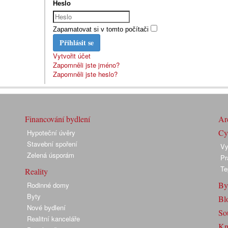
Heslo
Zapamatovat si v tomto počítači
Přihlásit se
Vytvořit účet
Zapomněli jste jméno?
Zapomněli jste heslo?
Financování bydlení
Arc
Cyk
Hypoteční úvěry
Stavební spoření
Vy
Zelená úsporám
Pr
Te
Reality
By
Rodinné domy
Byty
Bl
Nové bydlení
So
Realitní kanceláře
Kn