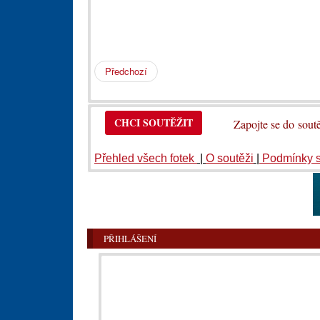
Předchozí
CHCI SOUTĚŽIT
Zapojte se do so
Přehled všech fotek
|
O soutěži
|
Podmínky 
PŘIHLÁŠENÍ