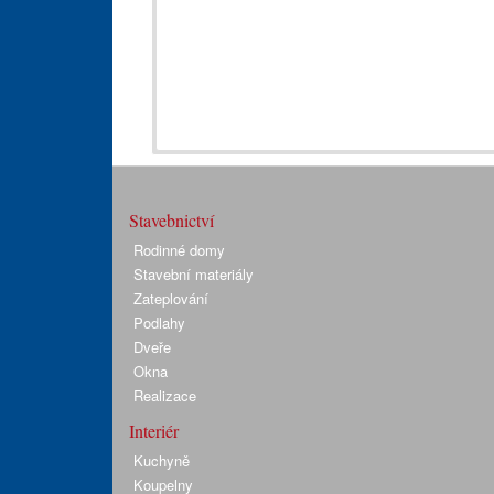
Stavebnictví
Rodinné domy
Stavební materiály
Zateplování
Podlahy
Dveře
Okna
Realizace
Interiér
Kuchyně
Koupelny