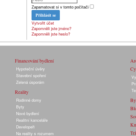
Zapamatovat si v tomto počítači
Přihlásit se
Vytvořit účet
Zapomněli jste jméno?
Zapomněli jste heslo?
Financování bydlení
Arc
Cyk
Hypoteční úvěry
Stavební spoření
Vy
Zelená úsporám
Pr
Te
Reality
By
Rodinné domy
Byty
Bl
Nové bydlení
So
Realitní kanceláře
Kn
Developeři
Trž
Na reality s rozumem