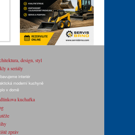
hitektura, design, styl
ly a seriály
bavujeme interiér
aktická moderní kuchyně
plo v domě
dlínkova kuchařka
og
utěže
ihy
iště zpráv