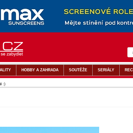
ALITY
HOBBY A ZAHRADA
SOUTĚŽE
SERIÁLY
REC
 :)