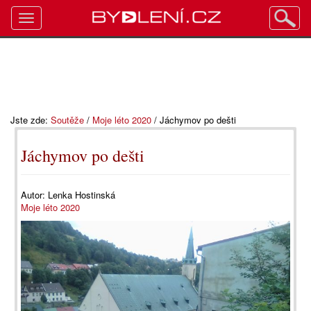
Toggle
navigation
Jste zde:
Soutěže
/
Moje léto 2020
/
Jáchymov po dešti
Jáchymov po dešti
Autor:
Lenka Hostinská
Moje léto 2020