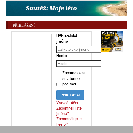
PŘIHLÁŠENÍ
Uživatelské
jméno
Heslo
Zapamatovat
si v tomto
počítači
Přihlásit se
Vytvořit účet
Zapomněli jste
jméno?
Zapomněli jste
heslo?