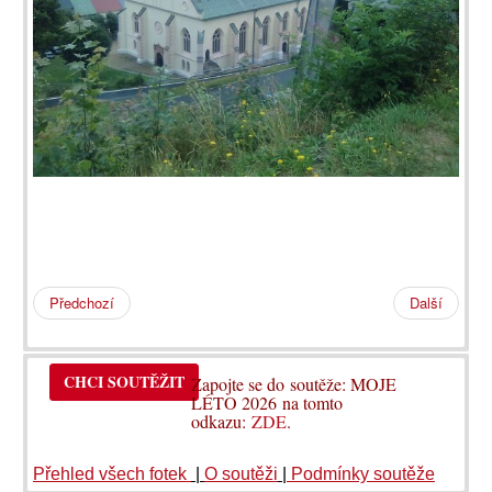
Předchozí
Další
CHCI SOUTĚŽIT
Zapojte se do soutěže: MOJE
LÉTO 2026 na tomto
odkazu:
ZDE
.
Přehled všech fotek
|
O soutěži
|
Podmínky soutěže