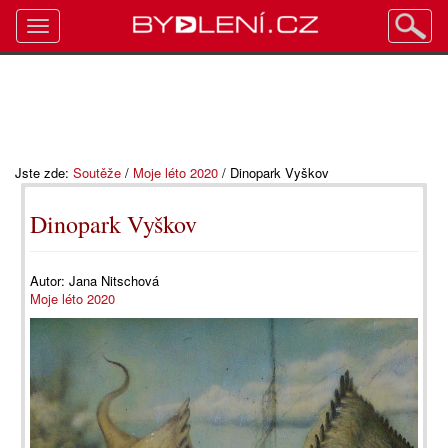
Toggle
navigation
Jste zde:
Soutěže
/
Moje léto 2020
/
Dinopark Vyškov
Dinopark Vyškov
Autor:
Jana Nitschová
Moje léto 2020