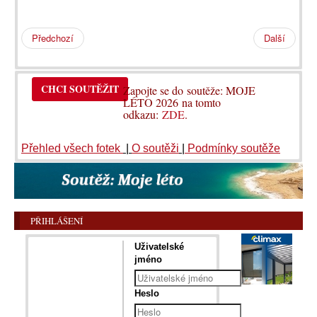
Předchozí
Další
CHCI SOUTĚŽIT
Zapojte se do soutěže: MOJE
LÉTO 2026 na tomto
odkazu:
ZDE
.
Přehled všech fotek
|
O soutěži
|
Podmínky soutěže
PŘIHLÁŠENÍ
Uživatelské
jméno
Heslo