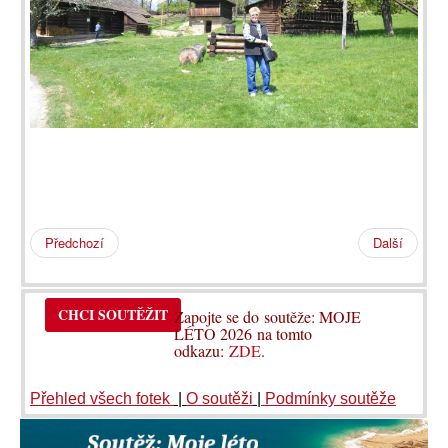
Předchozí
Další
CHCI SOUTĚŽIT
Zapojte se do soutěže: MOJE
LÉTO 2026 na tomto
odkazu:
ZDE
.
Přehled všech fotek
|
O soutěži
|
Podmínky soutěže