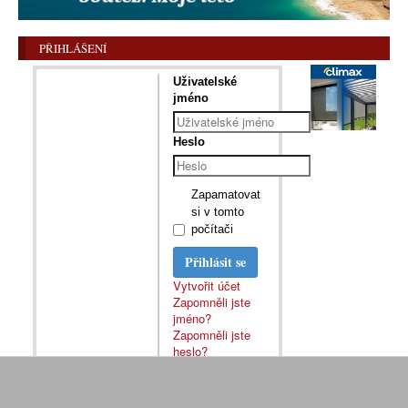
PŘIHLÁŠENÍ
Uživatelské
jméno
Heslo
Zapamatovat
si v tomto
počítači
Přihlásit se
Vytvořit účet
Zapomněli jste
jméno?
Zapomněli jste
heslo?