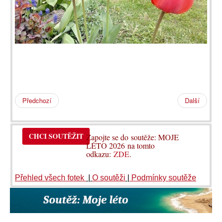
Předchozí
Další
CHCI SOUTĚŽIT
Zapojte se do soutěže: MOJE
LÉTO 2026 na tomto
odkazu:
ZDE
.
Přehled všech fotek
|
O soutěži
|
Podmínky soutěže