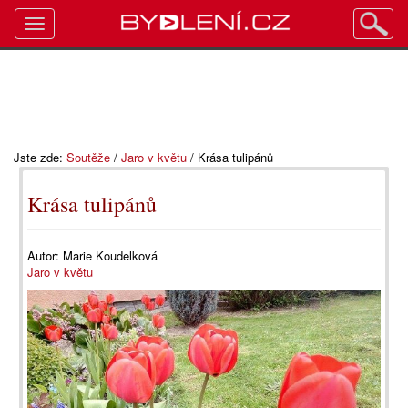
Toggle
navigation
Jste zde:
Soutěže
/
Jaro v květu
/
Krása tulipánů
Krása tulipánů
Autor:
Marie Koudelková
Jaro v květu