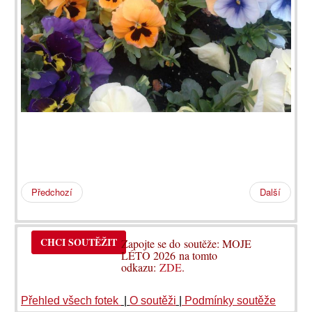
Předchozí
Další
CHCI SOUTĚŽIT
Zapojte se do soutěže: MOJE
LÉTO 2026 na tomto
odkazu:
ZDE
.
Přehled všech fotek
|
O soutěži
|
Podmínky soutěže