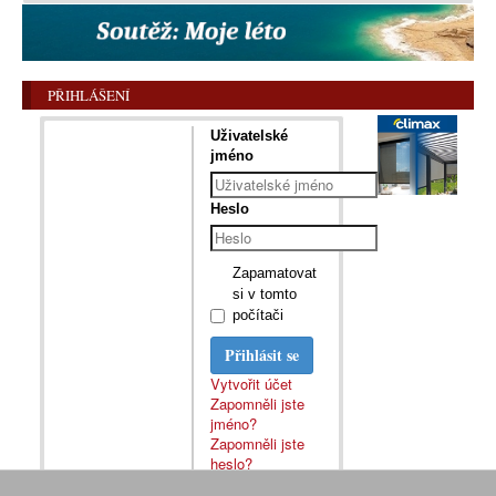
PŘIHLÁŠENÍ
Uživatelské
jméno
Heslo
Zapamatovat
si v tomto
počítači
Přihlásit se
Vytvořit účet
Zapomněli jste
jméno?
Zapomněli jste
heslo?