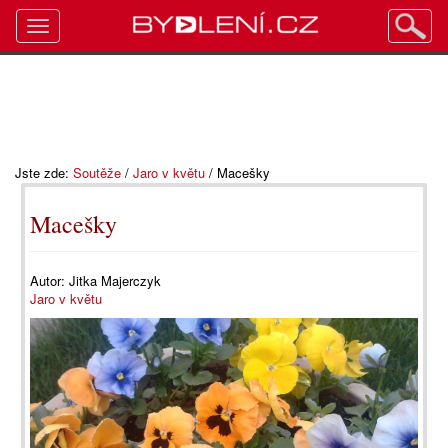
Toggle
navigation
Jste zde:
Soutěže
/
Jaro v květu
/
Macešky
Macešky
Autor:
Jitka Majerczyk
Jaro v květu