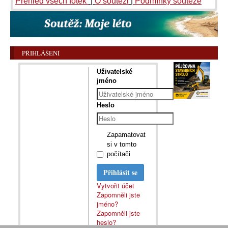
Přehled všech fotek
|
O soutěži
|
Podmínky soutěže
PŘIHLÁŠENÍ
Uživatelské
jméno
Heslo
Zapamatovat
si v tomto
počítači
Přihlásit se
Vytvořit účet
Zapomněli jste
jméno?
Zapomněli jste
heslo?