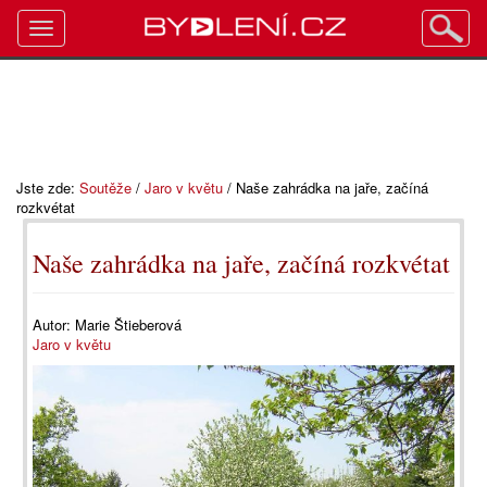
Toggle
navigation
Jste zde:
Soutěže
/
Jaro v květu
/
Naše zahrádka na jaře, začíná
rozkvétat
Naše zahrádka na jaře, začíná rozkvétat
Autor:
Marie Štieberová
Jaro v květu