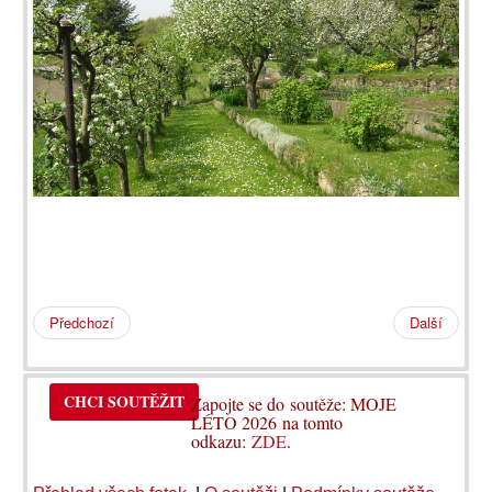
Předchozí
Další
CHCI SOUTĚŽIT
Zapojte se do soutěže: MOJE
LÉTO 2026 na tomto
odkazu:
ZDE
.