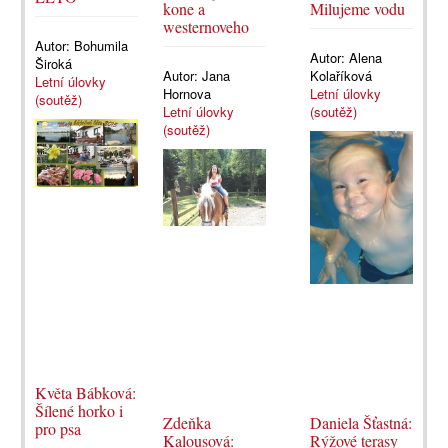
kone a
Milujeme vodu
westernoveho
Autor:
Bohumila
Autor:
Alena
Široká
Autor:
Jana
Kolaříková
Letní úlovky
Hornova
Letní úlovky
(soutěž)
Letní úlovky
(soutěž)
(soutěž)
Květa Bábková:
Šílené horko i
Zdeňka
Daniela Šťastná:
pro psa
Kalousová:
Rýžové terasy