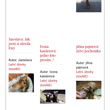
Jaroslava: Jak
jsem si ulovila
Ivona
jiřina pajmová:
Ený
kaislerová:
želví pochoutka
jedno foto
prosím..!
Autor:
Jaroslava
Autor:
jiřina
Letní úlovky
pajmová
(soutěž)
Autor:
Ivona
Letní úlovky
kaislerová
(soutěž)
Letní úlovky
(soutěž)