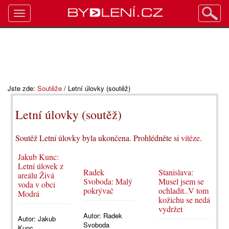
Toggle
navigation
Jste zde:
Soutěže
/
Letní úlovky (soutěž)
Letní úlovky (soutěž)
Soutěž Letní úlovky byla ukončena. Prohlédněte si
vítěze
.
Jakub Kunc:
Letní úlovek z
Radek
Stanislava:
areálu Živá
Svoboda: Malý
Musel jsem se
voda v obci
pokrývač
ochladit..V tom
Modrá
kožichu se nedá
vydržet
Autor:
Radek
Autor:
Jakub
Svoboda
Kunc