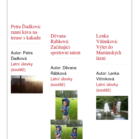
Petra Ďadková:
ranní káva na
Děvana
Lenka
terase s kakadu
Rábková:
Vilímková:
Začínající
Výlet do
sportovní talent
Mariánských
Autor:
Petra
lázní
Ďadková
Letní úlovky
Autor:
Děvana
(soutěž)
Rábková
Autor:
Lenka
Letní úlovky
Vilímková
(soutěž)
Letní úlovky
(soutěž)