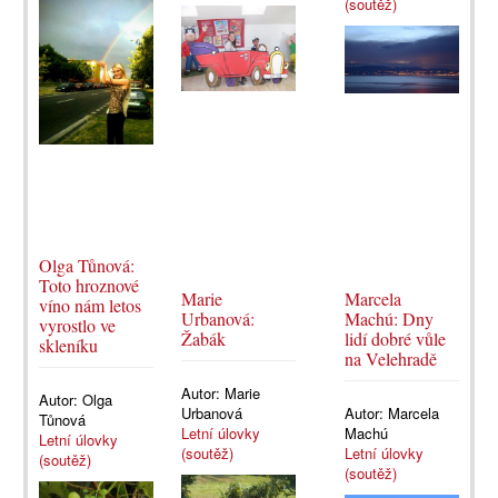
(soutěž)
Olga Tůnová:
Toto hroznové
Marie
Marcela
víno nám letos
Urbanová:
Machú: Dny
vyrostlo ve
Žabák
lidí dobré vůle
skleníku
na Velehradě
Autor:
Marie
Autor:
Olga
Urbanová
Autor:
Marcela
Tůnová
Letní úlovky
Machú
Letní úlovky
(soutěž)
Letní úlovky
(soutěž)
(soutěž)