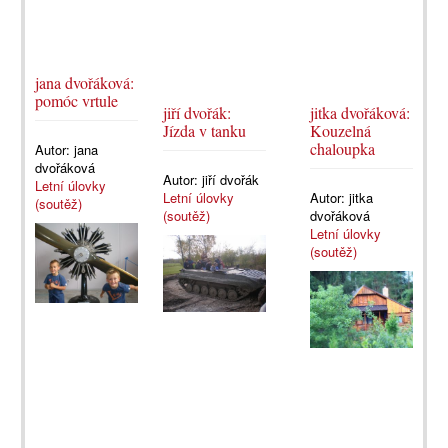
jana dvořáková:
pomóc vrtule
jiří dvořák:
jitka dvořáková:
Jízda v tanku
Kouzelná
chaloupka
Autor:
jana
dvořáková
Autor:
jiří dvořák
Letní úlovky
Letní úlovky
Autor:
jitka
(soutěž)
(soutěž)
dvořáková
Letní úlovky
(soutěž)