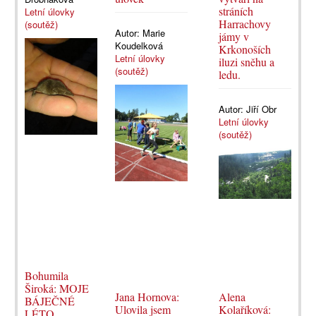
stráních
Letní úlovky
Harrachovy
(soutěž)
Autor:
Marie
jámy v
Koudelková
Krkonoších
Letní úlovky
iluzi sněhu a
(soutěž)
ledu.
Autor:
Jiří Obr
Letní úlovky
(soutěž)
Bohumila
Široká: MOJE
Jana Hornova:
Alena
BÁJEČNÉ
Ulovila jsem
Kolaříková:
LÉTO