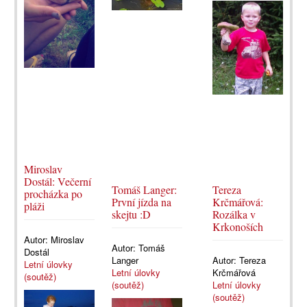
Miroslav
Dostál: Večerní
Tomáš Langer:
Tereza
procházka po
První jízda na
Krčmářová:
pláži
skejtu :D
Rozálka v
Krkonoších
Autor:
Miroslav
Autor:
Tomáš
Dostál
Langer
Autor:
Tereza
Letní úlovky
Letní úlovky
Krčmářová
(soutěž)
(soutěž)
Letní úlovky
(soutěž)