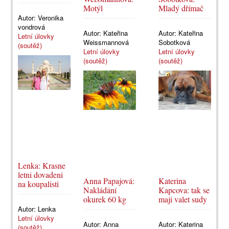
Motýl
Mladý dřímač
Autor:
Veronika
vondrová
Autor:
Kateřina
Autor:
Kateřina
Letní úlovky
Weissmannová
Sobotková
(soutěž)
Letní úlovky
Letní úlovky
(soutěž)
(soutěž)
Lenka: Krasne
letni dovadeni
Anna Papajová:
Katerina
na koupalisti
Nakládání
Kapcova: tak se
okurek 60 kg
maji valet sudy
Autor:
Lenka
Letní úlovky
Autor:
Anna
Autor:
Katerina
(soutěž)