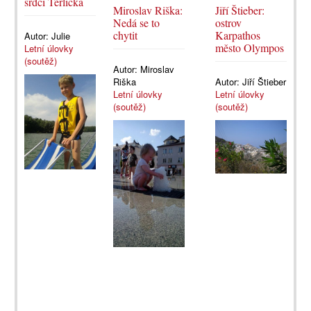
srdci Těrlicka
Miroslav Riška:
Jiří Štieber:
Nedá se to
ostrov
chytit
Karpathos
Autor:
Julie
město Olympos
Letní úlovky
(soutěž)
Autor:
Miroslav
Riška
Autor:
Jiří Štieber
Letní úlovky
Letní úlovky
(soutěž)
(soutěž)