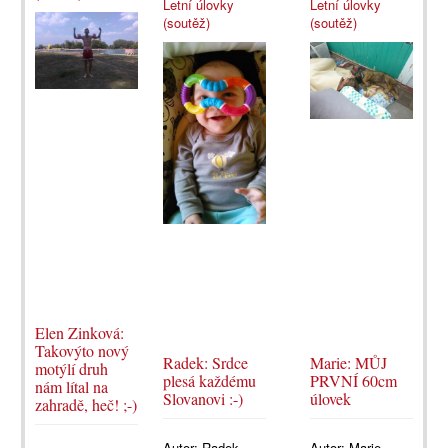
Letní úlovky
Letní úlovky
(soutěž)
(soutěž)
Elen Zinková:
Takovýto nový
Radek: Srdce
Marie: MŮJ
motýlí druh
plesá každému
PRVNÍ 60cm
nám lítal na
Slovanovi :-)
úlovek
zahradě, heč! ;-)
Autor:
Radek
Autor:
Marie