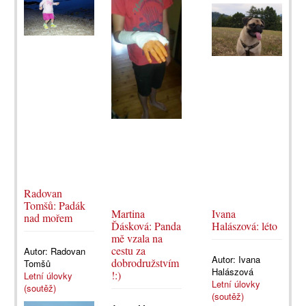
Radovan
Tomšů: Padák
Martina
Ivana
nad mořem
Ďásková: Panda
Halászová: léto
mě vzala na
cestu za
Autor:
Radovan
Autor:
Ivana
dobrodružstvím
Tomšů
Halászová
!:)
Letní úlovky
Letní úlovky
(soutěž)
(soutěž)