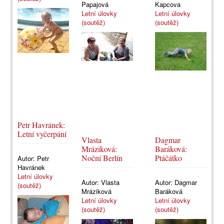
Papajová
Kapcova
Letní úlovky
Letní úlovky
(soutěž)
(soutěž)
Petr Havránek:
Letní vyčerpání
Vlasta
Dagmar
Mráziková:
Baráková:
Noční Berlín
Ptáčátko
Autor:
Petr
Havránek
Letní úlovky
Autor:
Vlasta
Autor:
Dagmar
(soutěž)
Mráziková
Baráková
Letní úlovky
Letní úlovky
(soutěž)
(soutěž)