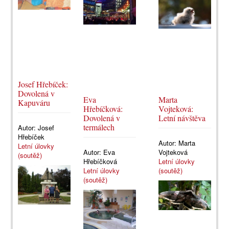
Josef Hřebíček:
Dovolená v
Eva
Marta
Kapuváru
Hřebíčková:
Vojteková:
Dovolená v
Letní návštěva
termálech
Autor:
Josef
Hřebíček
Autor:
Marta
Letní úlovky
Autor:
Eva
Vojteková
(soutěž)
Hřebíčková
Letní úlovky
Letní úlovky
(soutěž)
(soutěž)