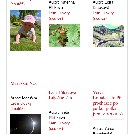
Autor:
Kateřina
Autor:
Edita
(soutěž)
Pilíková
Drábková
Letní úlovky
Letní úlovky
(soutěž)
(soutěž)
Maruška: Noc
Iveta Pilčíková:
Verča
Báječné léto
Brandejská: Při
Autor:
Maruška
procházce po
Letní úlovky
parku, potkala
(soutěž)
Autor:
Iveta
jsem veverku :-)
Pilčíková
Letní úlovky
(soutěž)
Autor:
Verča
Brandejská