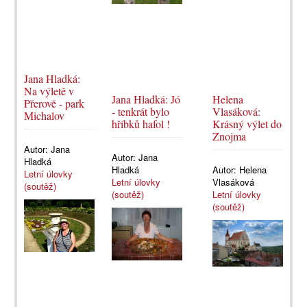
Jana Hladká:
Na výletě v
Jana Hladká: Jó
Helena
Přerově - park
- tenkrát bylo
Vlasáková:
Michalov
hříbků hafol !
Krásný výlet do
Znojma
Autor:
Jana
Autor:
Jana
Hladká
Hladká
Autor:
Helena
Letní úlovky
Letní úlovky
Vlasáková
(soutěž)
(soutěž)
Letní úlovky
(soutěž)