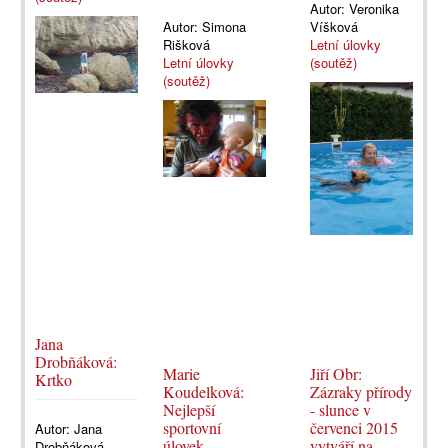
Autor:
Veronika
Autor:
Simona
Víšková
Rišková
Letní úlovky
Letní úlovky
(soutěž)
(soutěž)
Jana
Drobňáková:
Marie
Jiří Obr:
Krtko
Koudelková:
Zázraky přírody
Nejlepší
- slunce v
sportovní
červenci 2015
Autor:
Jana
úlovek
vytváří na
Drobňáková