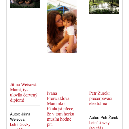
Jiřina Weisová:
Mami, tys
Ivana
Petr Žurek:
ulovila červený
Freiwaldová:
přečerpávací
diplom!
Maminko,
elektrárna
říkala jsi přece,
že v tom horku
Autor:
Jiřina
Autor:
Petr Žurek
musím hodně
Weisová
Letní úlovky
pít.
Letní úlovky
(soutěž)