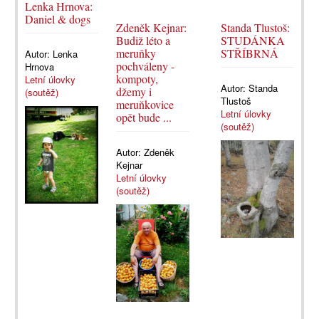
Lenka Hrnova:
Daniel & dogs
Zdeněk Kejnar:
Standa Tlustoš:
Budiž léto a
STUDÁNKA
meruňky
STŘÍBRNÁ
Autor:
Lenka
pochváleny -
Hrnova
kompoty,
Letní úlovky
Autor:
Standa
džemy i
(soutěž)
Tlustoš
meruňkovice
Letní úlovky
opět bude ...
(soutěž)
Autor:
Zdeněk
Kejnar
Letní úlovky
(soutěž)