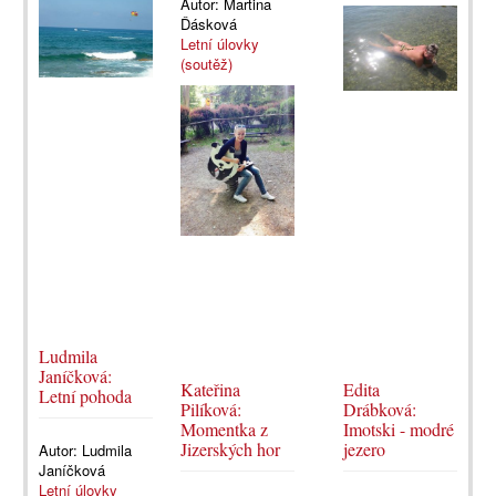
Autor:
Martina
Ďásková
Letní úlovky
(soutěž)
Ludmila
Janíčková:
Kateřina
Edita
Letní pohoda
Pilíková:
Drábková:
Momentka z
Imotski - modré
Jizerských hor
jezero
Autor:
Ludmila
Janíčková
Letní úlovky