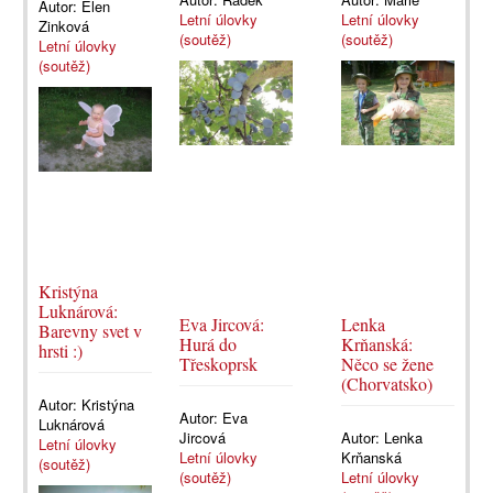
Autor:
Elen
Letní úlovky
Letní úlovky
Zinková
(soutěž)
(soutěž)
Letní úlovky
(soutěž)
Kristýna
Luknárová:
Eva Jircová:
Lenka
Barevny svet v
Hurá do
Krňanská:
hrsti :)
Třeskoprsk
Něco se žene
(Chorvatsko)
Autor:
Kristýna
Autor:
Eva
Luknárová
Jircová
Autor:
Lenka
Letní úlovky
Letní úlovky
Krňanská
(soutěž)
(soutěž)
Letní úlovky