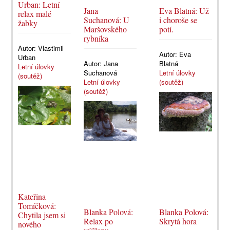
Urban: Letní
Jana
Eva Blatná: Už
relax malé
Suchanová: U
i choroše se
žabky
Maršovského
potí.
rybníka
Autor:
Vlastimil
Autor:
Eva
Urban
Autor:
Jana
Blatná
Letní úlovky
Suchanová
Letní úlovky
(soutěž)
Letní úlovky
(soutěž)
(soutěž)
Kateřina
Tomíčková:
Blanka Polová:
Blanka Polová:
Chytila jsem si
Relax po
Skrytá hora
nového