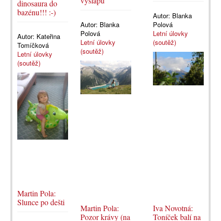
výšlapu
dinosaura do
bazénu!!! :-)
Autor:
Blanka
Autor:
Blanka
Polová
Polová
Letní úlovky
Autor:
Kateřina
Letní úlovky
(soutěž)
Tomíčková
(soutěž)
Letní úlovky
(soutěž)
Martin Pola:
Slunce po dešti
Martin Pola:
Iva Novotná:
Pozor krávy (na
Toníček balí na