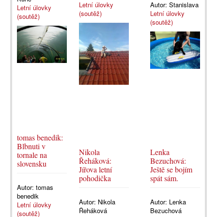
Letní úlovky
Autor:
Stanislava
Letní úlovky
(soutěž)
Letní úlovky
(soutěž)
(soutěž)
tomas benedik:
Blbnuti v
Nikola
Lenka
tornale na
Řeháková:
Bezuchová:
slovensku
Jířova letní
Ještě se bojím
pohodička
spát sám.
Autor:
tomas
benedik
Autor:
Nikola
Autor:
Lenka
Letní úlovky
Řeháková
Bezuchová
(soutěž)