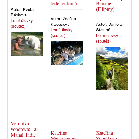
Jede se domů
Banaue
(Filipíny)
Autor:
Květa
Bábková
Autor:
Zdeňka
Letní úlovky
Kalousová
Autor:
Daniela
(soutěž)
Letní úlovky
Šťastná
(soutěž)
Letní úlovky
(soutěž)
Veronika
vondrová: Taj
Kateřina
Kateřina
Mahal, Indie
Weissmannová:
Sobotková: