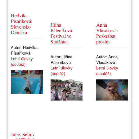
Hedvika
Písaříková:
Jiřina
Anna
Slovensko
Páleníková:
Vlasáková:
Deniska
Festival ve
Poškrábat
Strážnici
prosím
Autor:
Hedvika
Písaříková
Autor:
Jiřina
Autor:
Anna
Letní úlovky
Páleníková
Vlasáková
(soutěž)
Letní úlovky
Letní úlovky
(soutěž)
(soutěž)
Julie: Sebi v