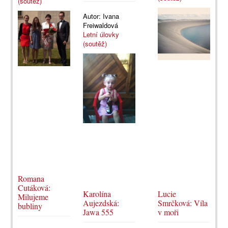
(soutěž)
Autor:
Ivana
Freiwaldová
Letní úlovky
(soutěž)
Romana
Cutáková:
Karolína
Lucie
Milujeme
Aujezdská:
Smrčková: Víla
bubliny
Jawa 555
v moři