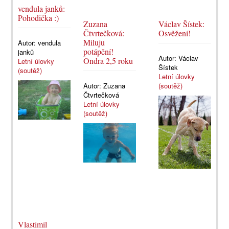
vendula janků:
Pohodička :)
Zuzana
Václav Šístek:
Čtvrtečková:
Osvěžení!
Miluju
Autor:
vendula
potápění!
janků
Autor:
Václav
Ondra 2,5 roku
Letní úlovky
Šístek
(soutěž)
Letní úlovky
Autor:
Zuzana
(soutěž)
Čtvrtečková
Letní úlovky
(soutěž)
Vlastimil