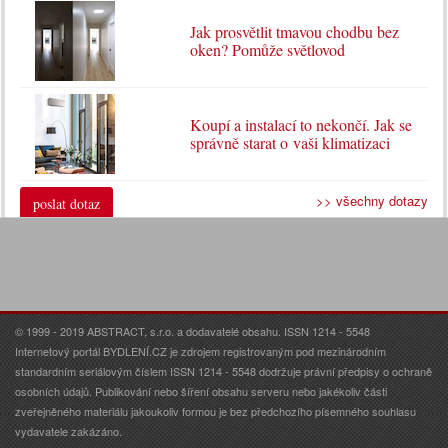
Jak prosvětlit tmavou chodbu bez
oken? Pomůže světlovod
Koupí a instalací to nekončí. Jak se
správně starat o vaši klimatizaci
>> všechny dotazy
poslat dotaz
© 1999 - 2019 ABSTRACT, s.r.o. a dodavatelé obsahu. ISSN 1214 - 5548
Internetový portál BYDLENÍ.CZ je zdrojem registrovaným pod mezinárodním
standardním seriálovým číslem ISSN 1214 - 5548 dodržuje právní předpisy o ochraně
osobních údajů. Publikování nebo šíření obsahu serveru nebo jakékoliv části
zveřejněného materiálu jakoukoliv formou je bez předchozího písemného souhlasu
vydavatele zakázáno.