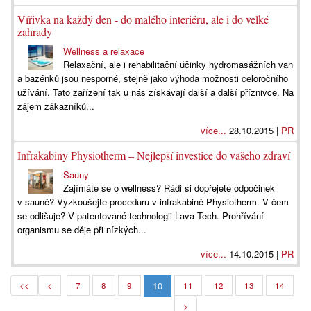
Vířivka na každý den - do malého interiéru, ale i do velké
zahrady
Wellness a relaxace
Relaxační, ale i rehabilitační účinky hydromasážních van
a bazénků jsou nesporné, stejně jako výhoda možnosti celoročního
užívání. Tato zařízení tak u nás získávají další a další příznivce. Na
zájem zákazníků...
více...
28.10.2015 |
PR
Infrakabiny Physiotherm – Nejlepší investice do vašeho zdraví
Sauny
Zajímáte se o wellness? Rádi si dopřejete odpočinek
v sauně? Vyzkoušejte proceduru v infrakabině Physiotherm. V čem
se odlišuje? V patentované technologii Lava Tech. Prohřívání
organismu se děje při nízkých...
více...
14.10.2015 |
PR
10
<<
<
7
8
9
11
12
13
14
>