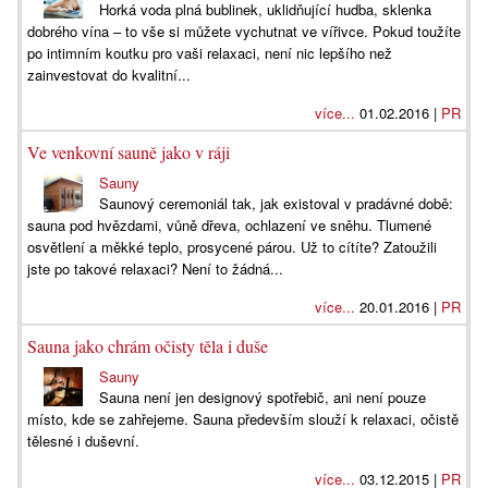
Horká voda plná bublinek, uklidňující hudba, sklenka
dobrého vína – to vše si můžete vychutnat ve vířivce. Pokud toužíte
po intimním koutku pro vaši relaxaci, není nic lepšího než
zainvestovat do kvalitní...
více...
01.02.2016 |
PR
Ve venkovní sauně jako v ráji
Sauny
Saunový ceremoniál tak, jak existoval v pradávné době:
sauna pod hvězdami, vůně dřeva, ochlazení ve sněhu. Tlumené
osvětlení a měkké teplo, prosycené párou. Už to cítíte? Zatoužili
jste po takové relaxaci? Není to žádná...
více...
20.01.2016 |
PR
Sauna jako chrám očisty těla i duše
Sauny
Sauna není jen designový spotřebič, ani není pouze
místo, kde se zahřejeme. Sauna především slouží k relaxaci, očistě
tělesné i duševní.
více...
03.12.2015 |
PR