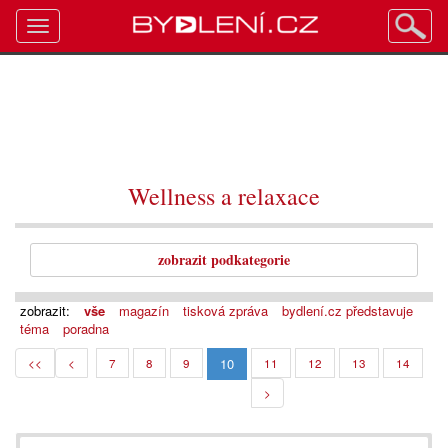
Toggle
navigation
Wellness a relaxace
zobrazit podkategorie
zobrazit:
vše
magazín
tisková zpráva
bydlení.cz představuje
téma
poradna
10
<<
<
7
8
9
11
12
13
14
>