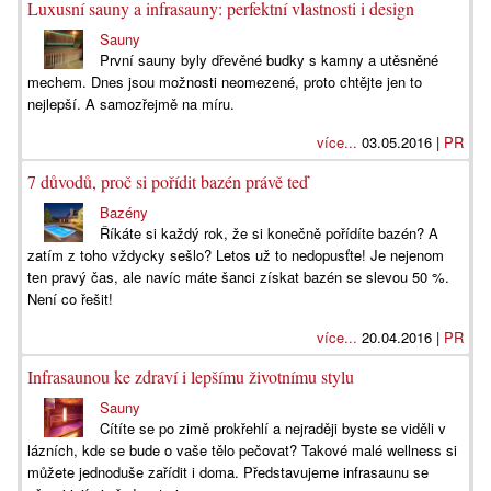
Luxusní sauny a infrasauny: perfektní vlastnosti i design
Sauny
První sauny byly dřevěné budky s kamny a utěsněné
mechem. Dnes jsou možnosti neomezené, proto chtějte jen to
nejlepší. A samozřejmě na míru.
více...
03.05.2016 |
PR
7 důvodů, proč si pořídit bazén právě teď
Bazény
Říkáte si každý rok, že si konečně pořídíte bazén? A
zatím z toho vždycky sešlo? Letos už to nedopusťte! Je nejenom
ten pravý čas, ale navíc máte šanci získat bazén se slevou 50 %.
Není co řešit!
více...
20.04.2016 |
PR
Infrasaunou ke zdraví i lepšímu životnímu stylu
Sauny
Cítíte se po zimě prokřehlí a nejraději byste se viděli v
lázních, kde se bude o vaše tělo pečovat? Takové malé wellness si
můžete jednoduše zařídit i doma. Představujeme infrasaunu se