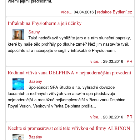
všemi jejími přednostmi.
více...
04.04.2016 |
redakce Bydlení.cz
Infrakabina Physiotherm a její účinky
Sauny
Také nedočkavě vyhlížíte jaro a s ním sluneční paprsky,
které by naše tělo prohřály po dlouhé zimě? Než jim nastavíte tvář,
odpočiňte si a načerpejte energii v infrakabině Physiotherm.
více...
29.03.2016 |
PR
Rodinná vířivá vana DELPHINA v nejmodernějším provedení
Bazény
Společnost SPA Studio s.r.o, výhradní dovozce
luxusních a rodinných vířivých van a swim spa představuje
nejmodernější a masážně nejkomplexnější vířivou vanu Delphina
Royal Vision. Venkovní vířivka Delphina prošla...
více...
23.02.2016 |
PR
Nechte si promasírovat celé tělo vířivkou od firmy ALBIXON
Bazény