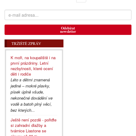
Odebírat
newsletter
TRŽIŠTĚ ZPRÁV
K moři, na koupaliště i na
první prázdniny. Letní
nezbytnosti, které ocení
děti i rodiče
Léto s dětmi znamená
jediné – mokré plavky,
písek úplně všude,
nekonečné dovádění ve
vodě a batoh plný věcí,
bez kterých...
Ještě není pozdě - pořiďte
si zahradní dlažby a
tvárnice Liastone se