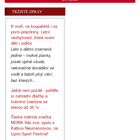
TRŽIŠTĚ ZPRÁV
K moři, na koupaliště i na
první prázdniny. Letní
nezbytnosti, které ocení
děti i rodiče
Léto s dětmi znamená
jediné – mokré plavky,
písek úplně všude,
nekonečné dovádění ve
vodě a batoh plný věcí,
bez kterých...
Ještě není pozdě - pořiďte
si zahradní dlažby a
tvárnice Liastone se
slevou až 30 %
Česká rodinná značka
MORA Vás zve, spolu s
Katkou Neumannovou, na
Lipno Sport Festival!