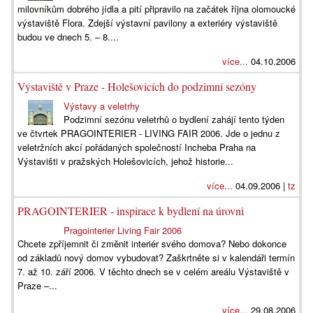
milovníkům dobrého jídla a pití připravilo na začátek října olomoucké
výstaviště Flora. Zdejší výstavní pavilony a exteriéry výstaviště
budou ve dnech 5. – 8....
více...
04.10.2006
Výstaviště v Praze - Holešovicích do podzimní sezóny
Výstavy a veletrhy
Podzimní sezónu veletrhů o bydlení zahájí tento týden
ve čtvrtek PRAGOINTERIER - LIVING FAIR 2006. Jde o jednu z
veletržních akcí pořádaných společností Incheba Praha na
Výstavišti v pražských Holešovicích, jehož historie...
více...
04.09.2006 |
tz
PRAGOINTERIER - inspirace k bydlení na úrovni
Pragointerier Living Fair 2006
Chcete zpříjemnit či změnit interiér svého domova? Nebo dokonce
od základů nový domov vybudovat? Zaškrtněte si v kalendáři termín
7. až 10. září 2006. V těchto dnech se v celém areálu Výstaviště v
Praze –...
více...
29.08.2006