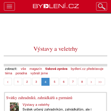
Toggle
navigation
Výstavy a veletrhy
zobrazit:
vše
magazín
tisková zpráva
bydlení.cz představuje
téma
poradna
vybrali jsme
4
<
1
2
3
5
6
7
8
>
>>
Svátky zahradníků, zahrádkářů a gurmánů
Výstavy a veletrhy
Svátek určený zahradníkům, zahrádkářům, ale i