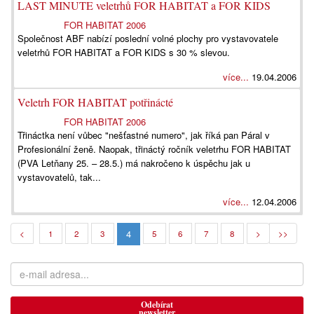
LAST MINUTE veletrhů FOR HABITAT a FOR KIDS
FOR HABITAT 2006
Společnost ABF nabízí poslední volné plochy pro vystavovatele
veletrhů FOR HABITAT a FOR KIDS s 30 % slevou.
více...
19.04.2006
Veletrh FOR HABITAT potřinácté
FOR HABITAT 2006
Třináctka není vůbec "nešťastné numero", jak říká pan Páral v
Profesionální ženě. Naopak, třináctý ročník veletrhu FOR HABITAT
(PVA Letňany 25. – 28.5.) má nakročeno k úspěchu jak u
vystavovatelů, tak...
více...
12.04.2006
4
<
1
2
3
5
6
7
8
>
>>
Odebírat
newsletter