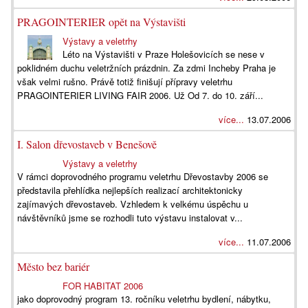
PRAGOINTERIER opět na Výstavišti
Výstavy a veletrhy
Léto na Výstavišti v Praze Holešovicích se nese v
poklidném duchu veletržních prázdnin. Za zdmi Incheby Praha je
však velmi rušno. Právě totiž finišují přípravy veletrhu
PRAGOINTERIER LIVING FAIR 2006. Už Od 7. do 10. září...
více...
13.07.2006
I. Salon dřevostaveb v Benešově
Výstavy a veletrhy
V rámci doprovodného programu veletrhu Dřevostavby 2006 se
představila přehlídka nejlepších realizací architektonicky
zajímavých dřevostaveb. Vzhledem k velkému úspěchu u
návštěvníků jsme se rozhodli tuto výstavu instalovat v...
více...
11.07.2006
Město bez bariér
FOR HABITAT 2006
jako doprovodný program 13. ročníku veletrhu bydlení, nábytku,