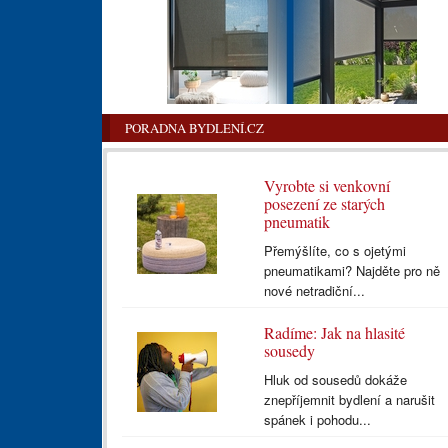
PORADNA BYDLENÍ.CZ
Vyrobte si venkovní
posezení ze starých
pneumatik
Přemýšlíte, co s ojetými
pneumatikami? Najděte pro ně
nové netradiční...
Radíme: Jak na hlasité
sousedy
Hluk od sousedů dokáže
znepříjemnit bydlení a narušit
spánek i pohodu...