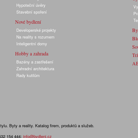
Hypoteční úvěry
Vy
Stavební spoření
Pr
Te
Nové bydlení
By
Developerské projekty
Na reality s rozumem
Bl
Inteligentní domy
So
Hobby a zahrada
Trž
Bazény a zastřešení
A
Zahradní architektura
Rady kutilům
lu. Byty a reality. Katalog firem, produktů a služeb.
 532 154 444
;
info@bydleni.cz