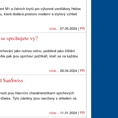
ent M1 a čelních krytů pro výkonné ventilátory Helios
u, která dodává prostoru moderní a stylový vzhled.
více...
07.05.2024 |
PR
 se sprchujete vy?
prchování jako nutnou rutinu, podobně jako čištění
le pak jsou sprchoví požitkáři, kteří se na každou
více...
26.04.2024 |
PR
d SanSwiss
nosti jsou hlavními charakteristikami sprchových
Swiss. Tyto zástěny jsou navrženy s ohledem na
více...
11.01.2024 |
PR