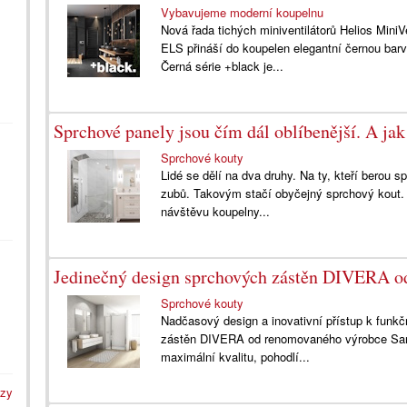
Vybavujeme moderní koupelnu
Nová řada tichých miniventilátorů Helios MiniV
ELS přináší do koupelen elegantní černou barv
Černá série +black je...
Sprchové panely jsou čím dál oblíbenější. A jak
Sprchové kouty
Lidé se dělí na dva druhy. Na ty, kteří berou s
zubů. Takovým stačí obyčejný sprchový kout. A
návštěvu koupelny...
Jedinečný design sprchových zástěn DIVERA o
Sprchové kouty
Nadčasový design a inovativní přístup k funkč
zástěn DIVERA od renomovaného výrobce San
maximální kvalitu, pohodlí...
azy