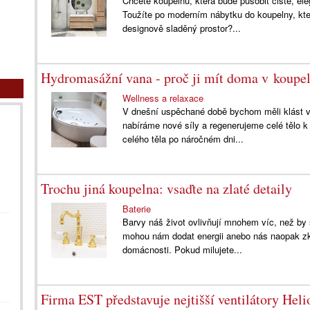
Chcete koupelnu, která bude působit čistě, el
Toužíte po moderním nábytku do koupelny, kte
designově sladěný prostor?...
Hydromasážní vana - proč ji mít doma v koupe
Wellness a relaxace
V dnešní uspěchané době bychom měli klást ve
nabíráme nové síly a regenerujeme celé tělo 
celého těla po náročném dni...
Trochu jiná koupelna: vsaďte na zlaté detaily
Baterie
Barvy náš život ovlivňují mnohem víc, než by 
mohou nám dodat energii anebo nás naopak zkli
domácnosti. Pokud milujete...
Firma EST představuje nejtišší ventilátory Heli