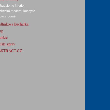
bavujeme interiér
aktická moderní kuchyně
plo v domě
dlínkova kuchařka
og
utěže
iště zpráv
BSTRACT.CZ