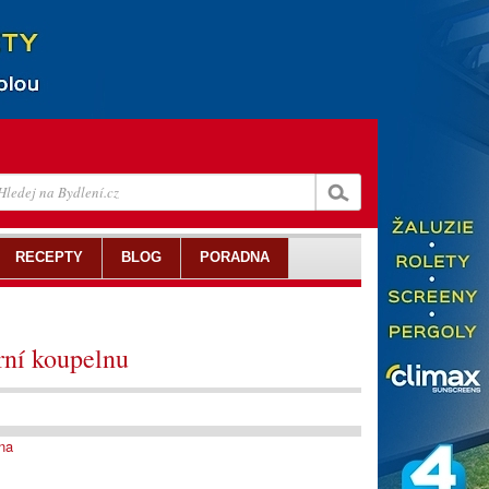
RECEPTY
BLOG
PORADNA
ní koupelnu
na