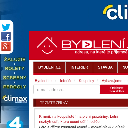
BYDLENI.CZ
INTERIÉR
STAVBA
NO
Bydlení.cz
Interiér
Koupelny
Vybavujeme mo
Odebírat
newsletter
TRŽIŠTĚ ZPRÁV
K moři, na koupaliště i na první prázdniny. Letní
nezbytnosti, které ocení děti i rodiče
Léto s dětmi znamená jediné – mokré plavky, písek