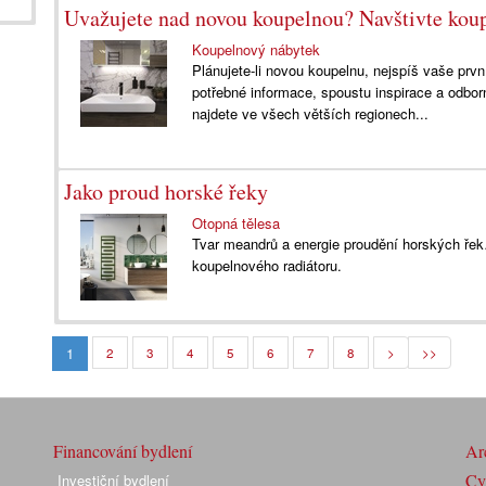
Uvažujete nad novou koupelnou? Navštivte kou
Koupelnový nábytek
Plánujete-li novou koupelnu, nejspíš vaše prv
potřebné informace, spoustu inspirace a odbor
najdete ve všech větších regionech...
Jako proud horské řeky
Otopná tělesa
Tvar meandrů a energie proudění horských řek
koupelnového radiátoru.
1
2
3
4
5
6
7
8
>
>>
Financování bydlení
Arc
Cyk
Investiční bydlení