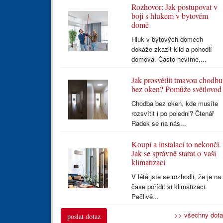
Rozhovor: Jak postupovat v
boji s hlukem v bytovém
domě
Hluk v bytových domech
dokáže zkazit klid a pohodlí
domova. Často nevíme,...
Jak prosvětlit tmavou chodbu
bez oken? Pomůže světlovod
Chodba bez oken, kde musíte
rozsvítit i po poledni? Čtenář
Radek se na nás...
Koupí a instalací to nekončí.
Jak se správně starat o vaši
klimatizaci
V létě jste se rozhodli, že je na
čase pořídit si klimatizaci.
Pečlivě...
>> všechny dot
poslat dotaz