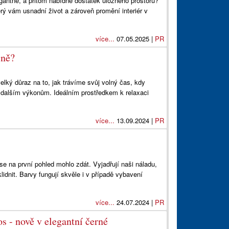
egantně, a přitom nabídne dostatek úložného prostoru?
rý vám usnadní život a zároveň promění interiér v
více...
07.05.2025 |
PR
lně?
lký důraz na to, jak trávíme svůj volný čas, kdy
k dalším výkonům. Ideálním prostředkem k relaxaci
více...
13.09.2024 |
PR
se na první pohled mohlo zdát. Vyjadřují naši náladu,
dnit. Barvy fungují skvěle i v případě vybavení
více...
24.07.2024 |
PR
os - nově v elegantní černé