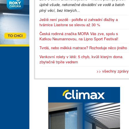
úplně všude, nekonečné dovádění ve vodě a batoh
plný věcí, bez kterých...
Ještě není pozdě - pořiďte si zahradní dlažby a
tvárnice Liastone se slevou až 30 %
Česká rodinná značka MORA Vás zve, spolu s
Katkou Neumannovou, na Lipno Sport Festival!
Tvrdá, nebo měkká matrace? Rozhoduje něco jiného
Venkovní rolety v létě: 5 chyb, kvůli kterým doma
zbytečně trpíte vedrem
>> všechny zprávy