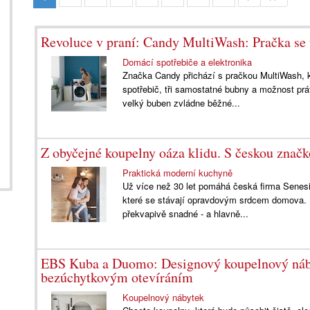
Revoluce v praní: Candy MultiWash: Pračka se
Domácí spotřebiče a elektronika
Značka Candy přichází s pračkou MultiWash, 
spotřebič, tři samostatné bubny a možnost prá
velký buben zvládne běžné...
Z obyčejné koupelny oáza klidu. S českou značk
Praktická moderní kuchyně
Už více než 30 let pomáhá česká firma Senesi 
které se stávají opravdovým srdcem domova. 
překvapivě snadné - a hlavně...
EBS Kuba a Duomo: Designový koupelnový náby
bezúchytkovým otevíráním
Koupelnový nábytek