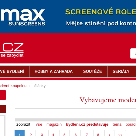
VÉ BYDLENÍ
HOBBY A ZAHRADA
SOUTĚŽE
SERIÁLY
derní koupelnu
články
Vybavujeme moder
zobrazit:
vše
magazín
bydlení.cz představuje
téma
porad
1
2
3
4
5
6
7
8
>
>>