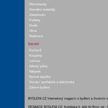
Dřevostavby
Stavební materiály
Zateplování
Podlahy
Dveře
Okna
Realizace
Interiér
Kuchyně
Koupelny
Ložnice
Dětský pokoj
Nábytek
Bytové doplňky
Domácí spotřebiče a elektronika
Zdravé bydlení
BYDLENI.CZ
Internetový magazín o bydlení a životním sty
REDAKCE BYDLENI.CZ:
Kotlářská 5, 602 00 Brno;
tel.: