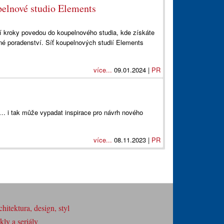
pelnové studio Elements
ní kroky povedou do koupelnového studia, kde získáte
né poradenství. Síť koupelnových studií Elements
více...
09.01.2024 |
PR
… i tak může vypadat inspirace pro návrh nového
více...
08.11.2023 |
PR
hitektura, design, styl
ly a seriály