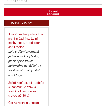
Odebírat
newsletter
TRŽIŠTĚ ZPRÁV
K moři, na koupaliště i na
první prázdniny. Letní
nezbytnosti, které ocení
děti i rodiče
Léto s dětmi znamená
jediné – mokré plavky,
písek úplně všude,
nekonečné dovádění ve
vodě a batoh plný věcí,
bez kterých...
Ještě není pozdě - pořiďte
si zahradní dlažby a
tvárnice Liastone se
slevou až 30 %
Česká rodinná značka