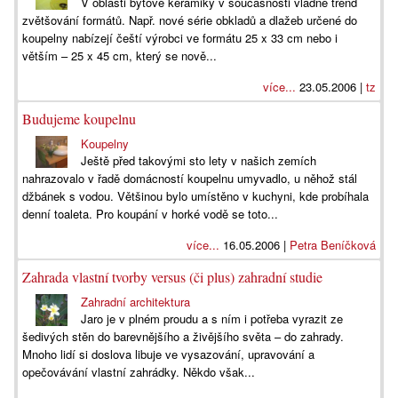
V oblasti bytové keramiky v současnosti vládne trend
zvětšování formátů. Např. nové série obkladů a dlažeb určené do
koupelny nabízejí čeští výrobci ve formátu 25 x 33 cm nebo i
větším – 25 x 45 cm, který se nově...
více...
23.05.2006 |
tz
Budujeme koupelnu
Koupelny
Ještě před takovými sto lety v našich zemích
nahrazovalo v řadě domácností koupelnu umyvadlo, u něhož stál
džbánek s vodou. Většinou bylo umístěno v kuchyni, kde probíhala
denní toaleta. Pro koupání v horké vodě se toto...
více...
16.05.2006 |
Petra Beníčková
Zahrada vlastní tvorby versus (či plus) zahradní studie
Zahradní architektura
Jaro je v plném proudu a s ním i potřeba vyrazit ze
šedivých stěn do barevnějšího a živějšího světa – do zahrady.
Mnoho lidí si doslova libuje ve vysazování, upravování a
opečovávání vlastní zahrádky. Někdo však...