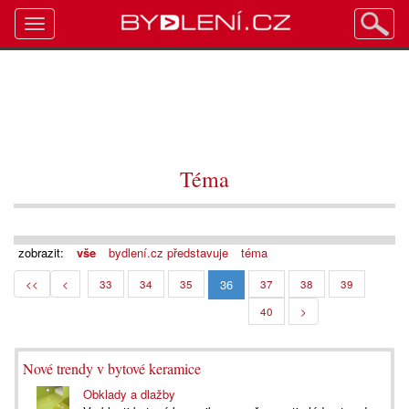
Toggle
navigation
Téma
zobrazit:
vše
bydlení.cz představuje
téma
36
<<
<
33
34
35
37
38
39
40
>
Nové trendy v bytové keramice
Obklady a dlažby