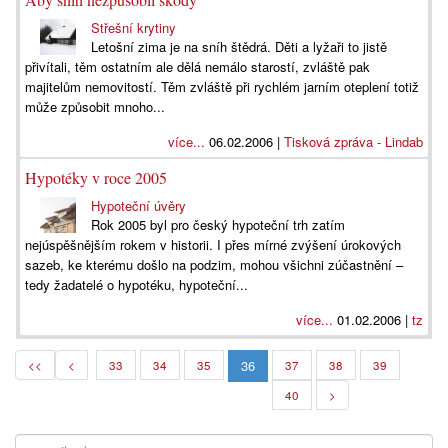
Střešní krytiny
Letošní zima je na sníh štědrá. Děti a lyžaři to jistě
přivítali, těm ostatním ale dělá nemálo starostí, zvláště pak
majitelům nemovitostí. Těm zvláště při rychlém jarním oteplení totiž
může způsobit mnoho...
více...
06.02.2006 |
Tisková zpráva - Lindab
Hypotéky v roce 2005
Hypoteční úvěry
Rok 2005 byl pro český hypoteční trh zatím
nejúspěšnějším rokem v historii. I přes mírné zvýšení úrokových
sazeb, ke kterému došlo na podzim, mohou všichni zúčastnění –
tedy žadatelé o hypotéku, hypoteční...
více...
01.02.2006 |
tz
36
<<
<
33
34
35
37
38
39
40
>