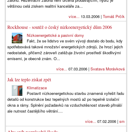
zálohu. Rezervační záloha není určena prodávajícím, nýbrž je
většinou celá ziskem realitní kanceláře za...
více...
13.03.2006 |
Tomáš Prčík
Rockhouse - soutěž o český nízkoenergetický dům 2006
Nízkoenergetické a pasivní domy
Fakt, že se lidstvo ve svém vývoji dostalo do bodu, kdy
spotřebovává takové množství energetických zdrojů, že hrozí jejich
nedostatek, přičemž zároveň zatěžuje životní prostředí škodlivými
emisemi, je obecně znám. O...
více...
07.03.2006 |
Svatava Morávková
Jak lze teplo získat zpět
Klimatizace
Postavit nízkoenergetickou stavbu znamená vyřešit řadu
detailů od konstrukce bez tepelných mostů až po tepelně izolační
okna a rámy. Splnění požadavků na vzduchotěsnost staveb přináší
ale nutnost častějšího větrání....
více...
07.02.2006 |
sm
Aby sníh nezpůsobil škody