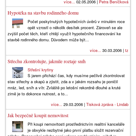
více...
02.05.2006 |
Petra Beníčková
Hypotéka na stavbu rodinného domu
Počet poskytnutých hypotečních úvěrů v minulém roce
opět vzrostl o několik desítek procent. Zároveň se ale
zvýšil počet těch, kteří chtějí využít hypotečního financování ke
stavbě rodinného domu. Důvodem může být...
více...
30.03.2006 |
tz
Střechu zkontrolujte, jakmile roztaje sníh
Střešní krytiny
S jarem přichází čas, kdy musíme pečlivě zkontrolovat
stav střechy a okapů a zjistit, zda a v jakém rozsahu je poničil
mráz, led, sníh a vítr. Zvláště po letošní rekordně dlouhé a kruté
zimě je to dokonce nutnost, a to...
více...
29.03.2006 |
Tisková zpráva - Lindab
Jak bezpečně koupit nemovitost
Při koupi nemovitosti prostřednictvím realitní kanceláře
je obvykle nezbytné jako první platbu složit rezervační