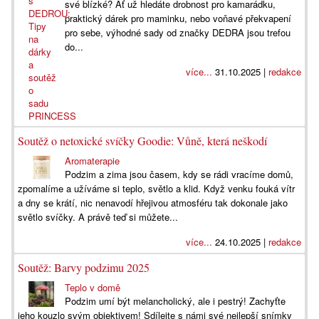
své blízké? Ať už hledáte drobnost pro kamarádku,
praktický dárek pro maminku, nebo voňavé překvapení
pro sebe, výhodné sady od značky DEDRA jsou trefou
do...
více...
31.10.2025 |
redakce
Soutěž o netoxické svíčky Goodie: Vůně, která neškodí
Aromaterapie
Podzim a zima jsou časem, kdy se rádi vracíme domů,
zpomalíme a užíváme si teplo, světlo a klid. Když venku fouká vítr
a dny se krátí, nic nenavodí hřejivou atmosféru tak dokonale jako
světlo svíčky. A právě teď si můžete...
více...
24.10.2025 |
redakce
Soutěž: Barvy podzimu 2025
Teplo v domě
Podzim umí být melancholický, ale i pestrý! Zachyťte
jeho kouzlo svým objektivem! Sdílejte s námi své nejlepší snímky