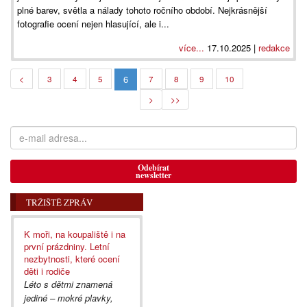
plné barev, světla a nálady tohoto ročního období. Nejkrásnější
fotografie ocení nejen hlasující, ale i...
více...
17.10.2025 |
redakce
6
<
3
4
5
7
8
9
10
>
>>
Odebírat
newsletter
TRŽIŠTĚ ZPRÁV
K moři, na koupaliště i na
první prázdniny. Letní
nezbytnosti, které ocení
děti i rodiče
Léto s dětmi znamená
jediné – mokré plavky,