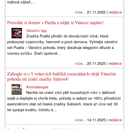
rodinná vášeň,...
více...
21.11.2025 |
redakce
Provoňte si domov s Puella a užijte si Vánoce naplno!
Vánoční tipy
Značka Puella přináší do domácností vůně, které
probouzejí vzpomínky, harmonii a pocit domova. Vyhrajte vánoční
set Puella – Vánoční pohoda, který obsahuje elegantní difuzér a
vonnou svíčku. Stačí správně...
více...
20.11.2025 |
redakce
Zahrajte si o 5 voňavých balíčků esenciálních olejů Vánoční
pohoda od české značky Saloos®
Aromaterapie
Nechte se unést vůní pěti kouzelných vůní v dárkové
sadě a dopřejte si chvíle klidu, pohody a radosti se 100% přírodními
esenciálními oleji od české značky Saloos®, která už více než 30
let spojuje kvalitu, čistotu a...
více...
14.11.2025 |
redakce