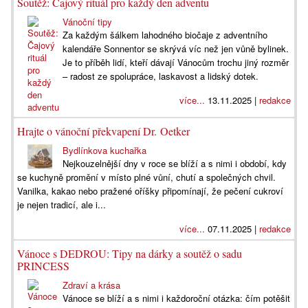
Soutěž: Čajový rituál pro každý den adventu
Vánoční tipy
Za každým šálkem lahodného biočaje z adventního
kalendáře Sonnentor se skrývá víc než jen vůně bylinek.
Je to příběh lidí, kteří dávají Vánocům trochu jiný rozměr
– radost ze spolupráce, laskavost a lidský dotek.
více...
13.11.2025 |
redakce
Hrajte o vánoční překvapení Dr. Oetker
Bydlínkova kuchařka
Nejkouzelnější dny v roce se blíží a s nimi i období, kdy
se kuchyně promění v místo plné vůní, chutí a společných chvil.
Vanilka, kakao nebo pražené oříšky připomínají, že pečení cukroví
je nejen tradicí, ale i...
více...
07.11.2025 |
redakce
Vánoce s DEDROU: Tipy na dárky a soutěž o sadu
PRINCESS
Zdraví a krása
Vánoce se blíží a s nimi i každoroční otázka: čím potěšit