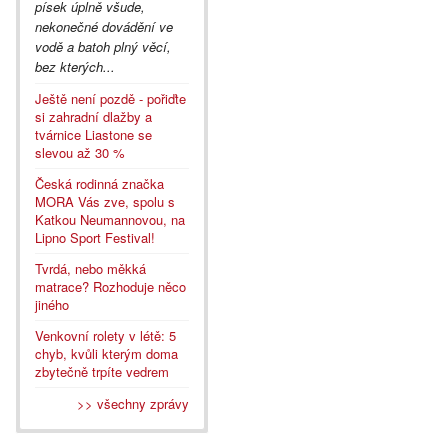
písek úplně všude,
nekonečné dovádění ve
vodě a batoh plný věcí,
bez kterých...
Ještě není pozdě - pořiďte
si zahradní dlažby a
tvárnice Liastone se
slevou až 30 %
Česká rodinná značka
MORA Vás zve, spolu s
Katkou Neumannovou, na
Lipno Sport Festival!
Tvrdá, nebo měkká
matrace? Rozhoduje něco
jiného
Venkovní rolety v létě: 5
chyb, kvůli kterým doma
zbytečně trpíte vedrem
>> všechny zprávy