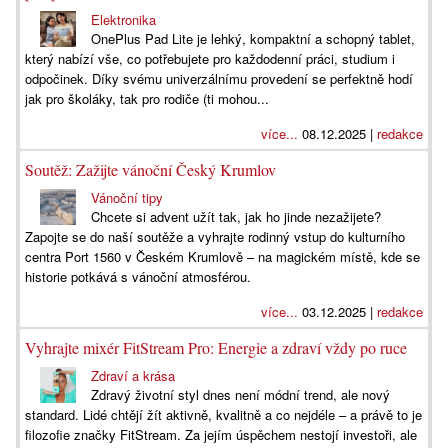
Elektronika
OnePlus Pad Lite je lehký, kompaktní a schopný tablet,
který nabízí vše, co potřebujete pro každodenní práci, studium i
odpočinek. Díky svému univerzálnímu provedení se perfektně hodí
jak pro školáky, tak pro rodiče (ti mohou...
více...
08.12.2025 |
redakce
Soutěž: Zažijte vánoční Český Krumlov
Vánoční tipy
Chcete si advent užít tak, jak ho jinde nezažijete?
Zapojte se do naší soutěže a vyhrajte rodinný vstup do kulturního
centra Port 1560 v Českém Krumlově – na magickém místě, kde se
historie potkává s vánoční atmosférou.
více...
03.12.2025 |
redakce
Vyhrajte mixér FitStream Pro: Energie a zdraví vždy po ruce
Zdraví a krása
Zdravý životní styl dnes není módní trend, ale nový
standard. Lidé chtějí žít aktivně, kvalitně a co nejdéle – a právě to je
filozofie značky FitStream. Za jejím úspěchem nestojí investoři, ale