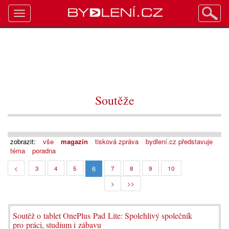
Toggle
navigation
Soutěže
zobrazit:
vše
magazín
tisková zpráva
bydlení.cz představuje
téma
poradna
6
<
3
4
5
7
8
9
10
>
>>
Soutěž o tablet OnePlus Pad Lite: Spolehlivý společník
pro práci, studium i zábavu