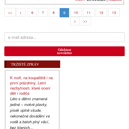
9
<<
<
6
7
8
10
11
12
13
>
>>
Odebírat
newsletter
TRŽIŠTĚ ZPRÁV
K moři, na koupaliště i na
první prázdniny. Letní
nezbytnosti, které ocení
děti i rodiče
Léto s dětmi znamená
jediné – mokré plavky,
písek úplně všude,
nekonečné dovádění ve
vodě a batoh plný věcí,
bez kterých...