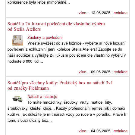
konkurence byla letos mimořádně...
více...
13.06.2025 |
redakce
Soutěž o 2× luxusní povlečení dle vlastního výběru
od Stella Ateliers
Záclony a povlečení
Vneste svěžest do své ložnice - vyberte si nové luxusní
povlečení z exkluzivní jarní kolekce Stella Ateliers! Zapojte se do
naší soutěže a vyhrajte 2× luxusní povlečení dle vlastního výběru v
hodnotě 6 000 Kč!...
více...
09.06.2025 |
redakce
Soutěž pro všechny kutily: Praktický box na nářadí 3v1
od značky Fieldmann
Nářadí a nástroje
To máte hmoždinky, šroubky, vruty, matice, bity,
šroubováky, kleště, klíče... Každý profesionální řemeslník i domácí
kutil ví, jak důležité je mít nářadí vždy po ruce a v pořádku. Právě k
tomu slouží úložný box...
více...
04.06.2025 |
redakce