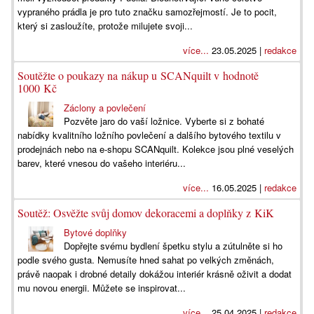
vypraného prádla je pro tuto značku samozřejmostí. Je to pocit,
který si zasloužíte, protože milujete svoji...
více...
23.05.2025 |
redakce
Soutěžte o poukazy na nákup u SCANquilt v hodnotě
1000 Kč
Záclony a povlečení
Pozvěte jaro do vaší ložnice. Vyberte si z bohaté
nabídky kvalitního ložního povlečení a dalšího bytového textilu v
prodejnách nebo na e-shopu SCANquilt. Kolekce jsou plné veselých
barev, které vnesou do vašeho interiéru...
více...
16.05.2025 |
redakce
Soutěž: Osvěžte svůj domov dekoracemi a doplňky z KiK
Bytové doplňky
Dopřejte svému bydlení špetku stylu a zútulněte si ho
podle svého gusta. Nemusíte hned sahat po velkých změnách,
právě naopak i drobné detaily dokážou interiér krásně oživit a dodat
mu novou energii. Můžete se inspirovat...
více...
25.04.2025 |
redakce