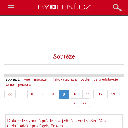
Toggle
navigation
Soutěže
zobrazit:
vše
magazín
tisková zpráva
bydlení.cz představuje
téma
poradna
9
<<
<
6
7
8
10
11
12
13
>
>>
Dokonale vyprané prádlo bez jediné skvrnky. Soutěžte
o ekologické prací gely Frosch