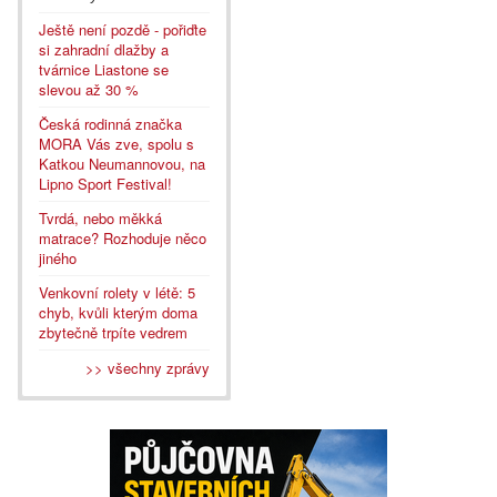
Ještě není pozdě - pořiďte
si zahradní dlažby a
tvárnice Liastone se
slevou až 30 %
Česká rodinná značka
MORA Vás zve, spolu s
Katkou Neumannovou, na
Lipno Sport Festival!
Tvrdá, nebo měkká
matrace? Rozhoduje něco
jiného
Venkovní rolety v létě: 5
chyb, kvůli kterým doma
zbytečně trpíte vedrem
>> všechny zprávy