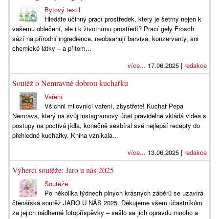
Bytový textil
Hledáte účinný prací prostředek, který je šetrný nejen k
vašemu oblečení, ale i k životnímu prostředí? Prací gely Frosch
sází na přírodní ingredience, neobsahují barviva, konzervanty, ani
chemické látky – a přitom...
více...
17.06.2025 |
redakce
Soutěž o Nemravně dobrou kuchařku
Vaření
Všichni milovníci vaření, zbystřete! Kuchař Pepa
Nemrava, který na svůj instagramový účet pravidelně vkládá videa s
postupy na poctivá jídla, konečně sesbíral své nejlepší recepty do
přehledné kuchařky. Kniha vznikala...
více...
13.06.2025 |
redakce
Výherci soutěže: Jaro u nás 2025
Soutěže
Po několika týdnech plných krásných záběrů se uzavírá
čtenářská soutěž JARO U NÁS 2025. Děkujeme všem účastníkům
za jejich nádherné fotopříspěvky – sešlo se jich opravdu mnoho a