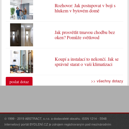
Rozhovor: Jak postupovat v boji s
hlukem v bytovém domě
Jak prosvětlit tmavou chodbu bez
oken? Pomůže světlovod
Koupí a instalací to nekončí. Jak se
správně starat o vaši klimatizaci
>> všechny dotazy
poslat dotaz
© 1999 - 2019 ABSTRACT, s.r.o. a dodavatelé obsahu. ISSN 1214 - 5548
Internetový portál BYDLENÍ.CZ je zdrojem registrovaným pod mezinárodním