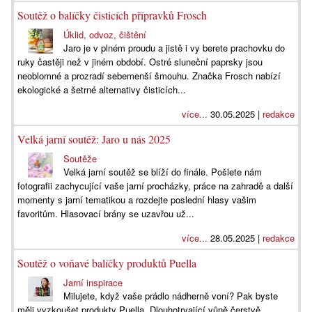
Soutěž o balíčky čisticích přípravků Frosch
Úklid, odvoz, čištění
Jaro je v plném proudu a jistě i vy berete prachovku do
ruky častěji než v jiném období. Ostré sluneční paprsky jsou
neoblomné a prozradí sebemenší šmouhu. Značka Frosch nabízí
ekologické a šetrné alternativy čisticích...
více...
30.05.2025 |
redakce
Velká jarní soutěž: Jaro u nás 2025
Soutěže
Velká jarní soutěž se blíží do finále. Pošlete nám
fotografii zachycující vaše jarní procházky, práce na zahradě a další
momenty s jarní tematikou a rozdejte poslední hlasy vašim
favoritům. Hlasovací brány se uzavřou už...
více...
28.05.2025 |
redakce
Soutěž o voňavé balíčky produktů Puella
Jarní inspirace
Milujete, když vaše prádlo nádherně voní? Pak byste
měli vyzkoušet produkty Puella. Dlouhotrvající vůně čerstvě