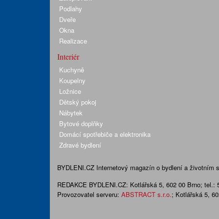
Podlahy
Dveře
Okna
Realizace
Interiér
Kuchyně
Koupelny
Ložnice
Dětský pokoj
Nábytek
Bytové doplňky
Domácí spotřebiče a elektronika
Zdravé bydlení
BYDLENI.CZ
Internetový magazín o bydlení a životním sty
REDAKCE BYDLENI.CZ:
Kotlářská 5, 602 00 Brno;
tel.:
Provozovatel serveru:
ABSTRACT s.r.o.
; Kotlářská 5, 6