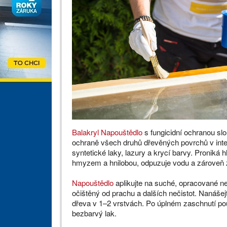
Balakryl Napouštědlo
s fungicidní ochranou sl
ochraně všech druhů dřevěných povrchů v interi
syntetické laky, lazury a krycí barvy. Proniká
hmyzem a hnilobou, odpuzuje vodu a zároveň 
Napouštědlo
aplikujte na suché, opracované n
očištěný od prachu a dalších nečistot. Nanáš
dřeva v 1–2 vrstvách. Po úplném zaschnutí pou
bezbarvý lak.