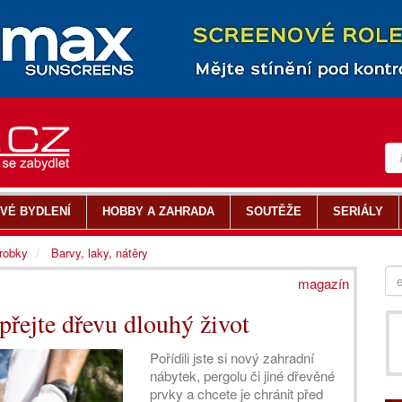
VÉ BYDLENÍ
HOBBY A ZAHRADA
SOUTĚŽE
SERIÁLY
ýrobky
Barvy, laky, nátěry
magazín
přejte dřevu dlouhý život
Pořídili jste si nový zahradní
nábytek, pergolu či jiné dřevěné
prvky a chcete je chránit před