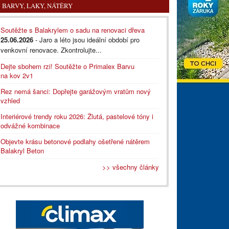
BARVY, LAKY, NÁTĚRY
Soutěžte s Balakrylem o sadu na renovaci dřeva
25.06.2026
- Jaro a léto jsou ideální období pro
venkovní renovace. Zkontrolujte...
Dejte sbohem rzi! Soutěžte o Primalex Barvu
na kov 2v1
Rez nemá šanci: Dopřejte garážovým vratům nový
vzhled
Interiérové trendy roku 2026: Žlutá, pastelové tóny i
odvážné kombinace
Objevte krásu betonové podlahy ošetřené nátěrem
Balakryl Beton
>> všechny články