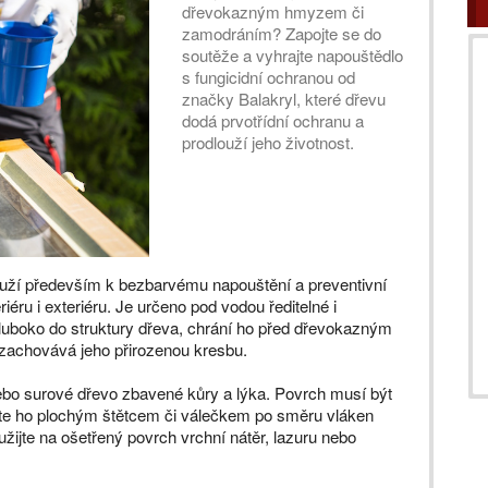
dřevokazným hmyzem či
zamodráním? Zapojte se do
soutěže a vyhrajte napouštědlo
s fungicidní ochranou od
značky Balakryl, které dřevu
dodá prvotřídní ochranu a
prodlouží jeho životnost.
ouží především k bezbarvému napouštění a preventivní
éru i exteriéru. Je určeno pod vodou ředitelné i
 hluboko do struktury dřeva, chrání ho před dřevokazným
zachovává jeho přirozenou kresbu.
ebo surové dřevo zbavené kůry a lýka. Povrch musí být
ejte ho plochým štětcem či válečkem po směru vláken
žijte na ošetřený povrch vrchní nátěr, lazuru nebo