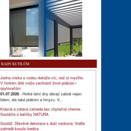
RADY KUTILŮM
Jedna miska s vodou dokáže víc, než si myslíte.
V horkém létě může zachránit život ptákům i
opylovačům
01.07.2026
- Horké letní dny dávají zabrat nejen
lidem, ale také ptákům a hmyzu. V...
Krásná a zdravá zahrada bez zbytečné chemie.
Soutěžte o balíčky NATURA
Soutěž: Dřevěné dekorace s duší venkova: Vraťte
zahradě kouzlo tradice