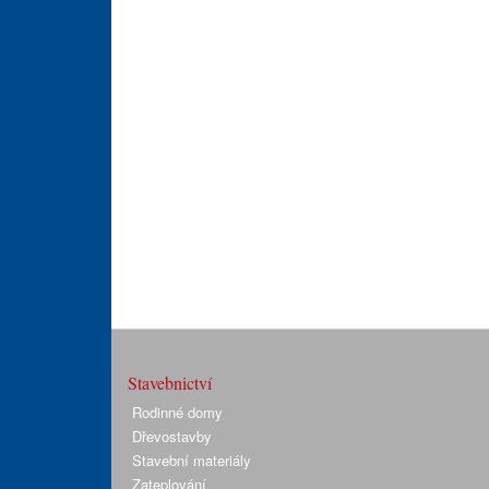
Stavebnictví
Rodinné domy
Dřevostavby
Stavební materiály
Zateplování