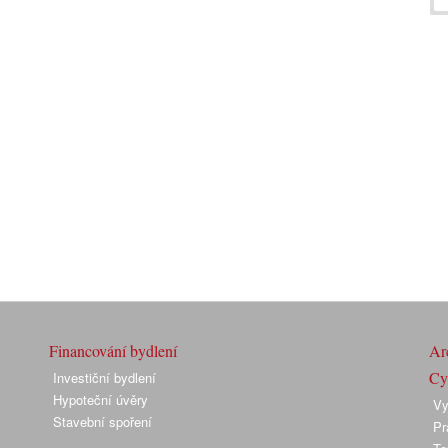
Financování bydlení
Arc
Cyk
Investiční bydlení
Hypoteční úvěry
Vy
Stavební spoření
Pr