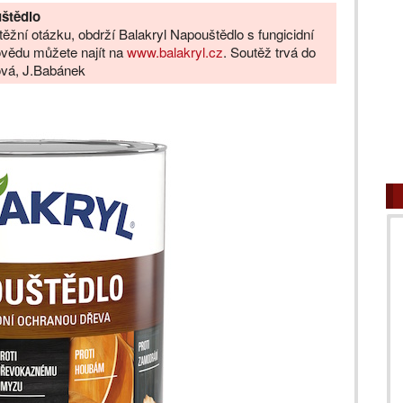
uštědlo
těžní otázku, obdrží Balakryl Napouštědlo s fungicidní
ovědu můžete najít na
www.balakryl.cz
. Soutěž trvá do
šová, J.Babánek