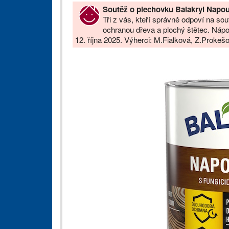
Soutěž o plechovku Balakryl Napo
Tři z vás, kteří správně odpoví na sou
ochranou dřeva a plochý štětec. Náp
12. října 2025. Výherci: M.Fialková, Z.Proke