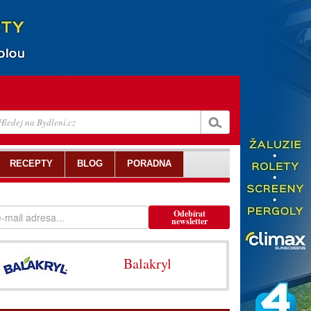
RECEPTY
BLOG
PORADNA
Odebírat
newsletter
Balakryl