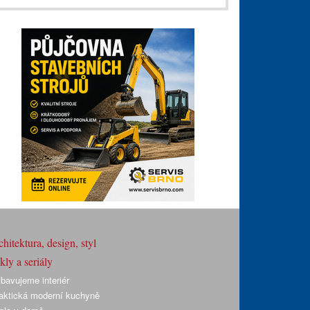
hitektura, design, styl
ly a seriály
bavujeme interiér
aktická moderní kuchyně