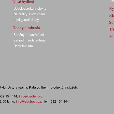
Te
Nové bydlení
By
Developerské projekty
Na reality s rozumem
Bl
Inteligentní domy
So
Hobby a zahrada
Trž
Bazény a zastřešení
A
Zahradní architektura
Rady kutilům
lu. Byty a reality. Katalog firem, produktů a služeb.
 532 154 444
;
info@bydleni.cz
02 00 Brno;
info@abstract.cz
; Tel.: 532 154 444