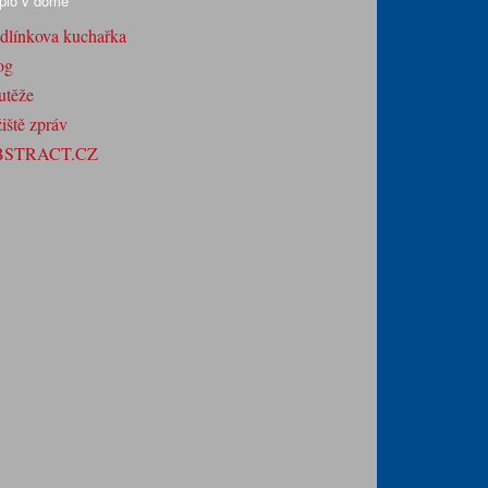
plo v domě
dlínkova kuchařka
og
utěže
iště zpráv
BSTRACT.CZ