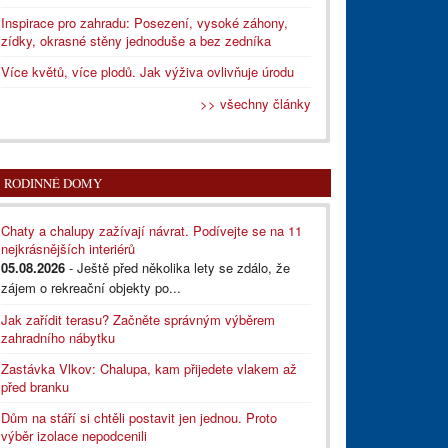
Inspirace pro zahradu: Posezení, vysoké záhony,
zídky, okrasné stěny jednoduše a bez zedníka
Více květů, více plodů. Jak výživa ovlivňuje úrodu
>> všechny články
RODINNÉ DOMY
Chaty a chalupy zažívají návrat. Podívejte se na 11
nejkrásnějších interiérů
05.08.2026
- Ještě před několika lety se zdálo, že
zájem o rekreační objekty po...
Jak zařídit terasu? Začněte správným výběrem
zahradního nábytku
Zastávka Vlkov: Chalupa, kam přijedete vlakem až
před branku
Dům na stáří si chtěli postavit jen jednou. Proto
výběr izolace nepodcenili