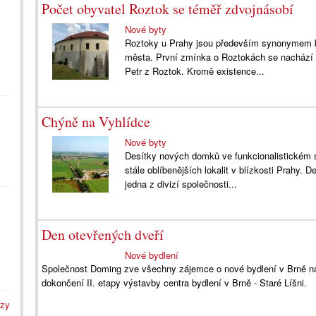
Počet obyvatel Roztok se téměř zdvojnásobí
Nové byty
Roztoky u Prahy jsou především synonymem kr
města. První zmínka o Roztokách se nachází v 
Petr z Roztok. Kromě existence...
Chýně na Vyhlídce
Nové byty
Desítky nových domků ve funkcionalistickém s
stále oblíbenějších lokalit v blízkosti Prahy
jedna z divizí společnosti...
Den otevřených dveří
Nové bydlení
Společnost Doming zve všechny zájemce o nové bydlení v Brně na D
dokončení II. etapy výstavby centra bydlení v Brně - Staré Líšni.
azy