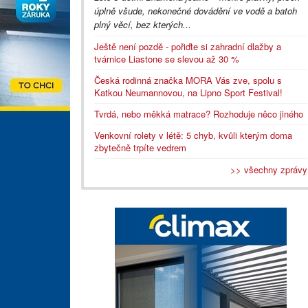
úplně všude, nekonečné dovádění ve vodě a batoh
plný věcí, bez kterých...
Ještě není pozdě - pořiďte si zahradní dlažby a
tvárnice Liastone se slevou až 30 %
Česká rodinná značka MORA Vás zve, spolu s
Katkou Neumannovou, na Lipno Sport Festival!
Tvrdá, nebo měkká matrace? Rozhoduje něco jiného
Venkovní rolety v létě: 5 chyb, kvůli kterým doma
zbytečně trpíte vedrem
>> všechny zprávy