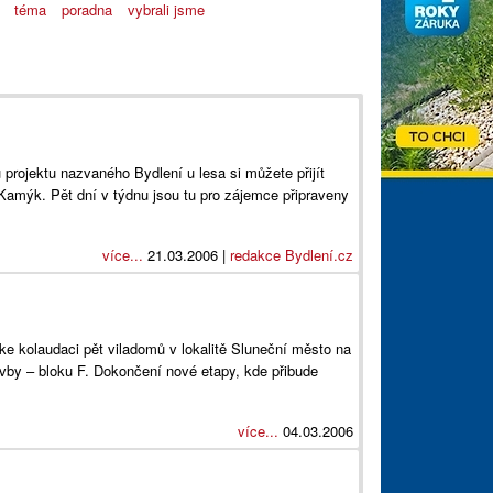
téma
poradna
vybrali jsme
 projektu nazvaného Bydlení u lesa si můžete přijít
 Kamýk. Pět dní v týdnu jsou tu pro zájemce připraveny
více...
21.03.2006 |
redakce Bydlení.cz
 kolaudaci pět viladomů v lokalitě Sluneční město na
avby – bloku F. Dokončení nové etapy, kde přibude
více...
04.03.2006