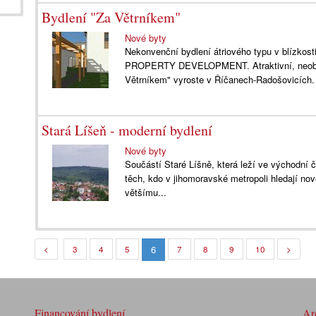
Bydlení "Za Větrníkem"
Nové byty
Nekonvenční bydlení átriového typu v blízkosti
PROPERTY DEVELOPMENT. Atraktivní, neobv
Větrníkem" vyroste v Říčanech-Radošovicích.
Stará Líšeň - moderní bydlení
Nové byty
Součástí Staré Líšně, která leží ve východní č
těch, kdo v jihomoravské metropoli hledají nové
většímu...
6
<
3
4
5
7
8
9
10
>
Financování bydlení
Arc