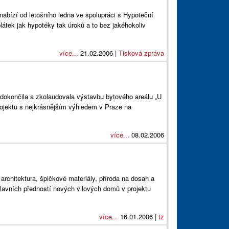
nabízí od letošního ledna ve spolupráci s Hypoteční
átek jak hypotéky tak úroků a to bez jakéhokoliv
více...
21.02.2006 |
Tisková zpráva
okončila a zkolaudovala výstavbu bytového areálu „U
rojektu s nejkrásnějším výhledem v Praze na
více...
08.02.2006
architektura, špičkové materiály, příroda na dosah a
hlavních předností nových vilových domů v projektu
více...
16.01.2006 |
tz