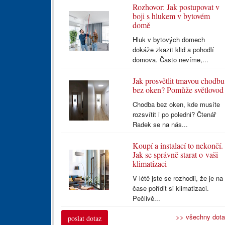
Rozhovor: Jak postupovat v
boji s hlukem v bytovém
domě
Hluk v bytových domech
dokáže zkazit klid a pohodlí
domova. Často nevíme,...
Jak prosvětlit tmavou chodbu
bez oken? Pomůže světlovod
Chodba bez oken, kde musíte
rozsvítit i po poledni? Čtenář
Radek se na nás...
Koupí a instalací to nekončí.
Jak se správně starat o vaši
klimatizaci
V létě jste se rozhodli, že je na
čase pořídit si klimatizaci.
Pečlivě...
>> všechny dot
poslat dotaz