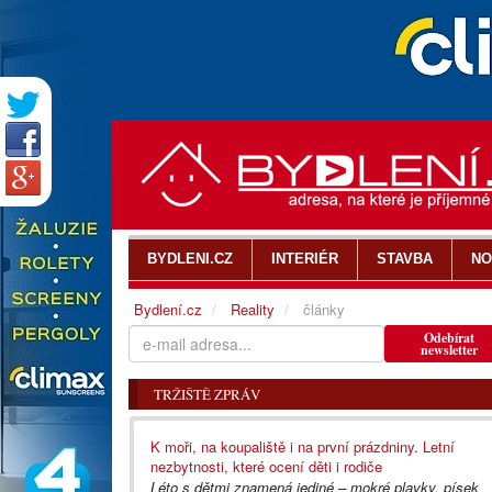
BYDLENI.CZ
INTERIÉR
STAVBA
NO
Bydlení.cz
Reality
články
Odebírat
newsletter
TRŽIŠTĚ ZPRÁV
K moři, na koupaliště i na první prázdniny. Letní
nezbytnosti, které ocení děti i rodiče
Léto s dětmi znamená jediné – mokré plavky, písek