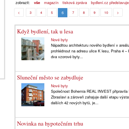
zobrazit:
vše
magazín
tisková zpráva
bydlení.cz představuje
6
<
3
4
5
7
8
9
10
>
Když bydlení, tak u lesa
Nové byty
Nápaditou architekturu nového bydlení v areálu
prohlédnout na adresu ulice K lesu, Praha 4 –
dva vzorové byty...
Sluneční město se zabydluje
Nové byty
Společnost Bohemia REAL INVEST připravila ke
Zbraslavi a zároveň zahajuje další etapu výst
dalších 42 nových bytů, je...
Novinka na hypotečním trhu