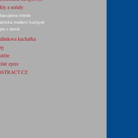
ly a seriály
bavujeme interiér
aktická moderní kuchyně
plo v domě
dlínkova kuchařka
og
utěže
iště zpráv
BSTRACT.CZ