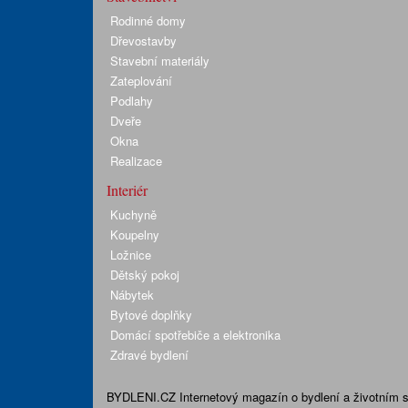
Rodinné domy
Dřevostavby
Stavební materiály
Zateplování
Podlahy
Dveře
Okna
Realizace
Interiér
Kuchyně
Koupelny
Ložnice
Dětský pokoj
Nábytek
Bytové doplňky
Domácí spotřebiče a elektronika
Zdravé bydlení
BYDLENI.CZ
Internetový magazín o bydlení a životním sty