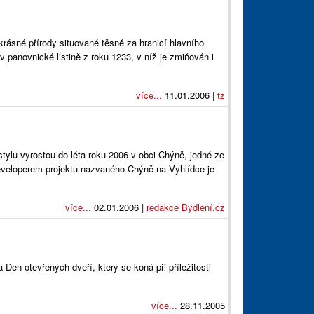
ásné přírody situované těsně za hranicí hlavního
panovnické listině z roku 1233, v níž je zmiňován i
více...
11.01.2006 |
tz
tylu vyrostou do léta roku 2006 v obci Chýně, jedné ze
. Developerem projektu nazvaného Chýně na Vyhlídce je
více...
02.01.2006 |
redakce Bydlení.cz
en otevřených dveří, který se koná při příležitosti
více...
28.11.2005