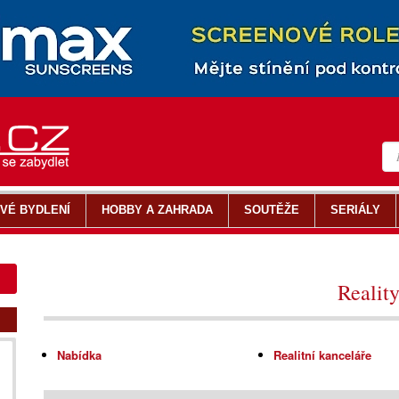
VÉ BYDLENÍ
HOBBY A ZAHRADA
SOUTĚŽE
SERIÁLY
Realit
Nabídka
Realitní kanceláře