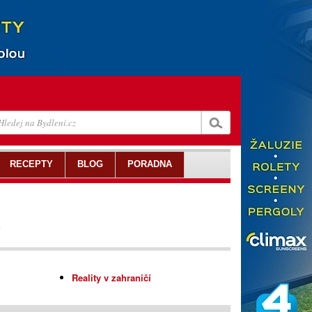
RECEPTY
BLOG
PORADNA
y
Reality v zahraničí