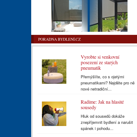
PORADNA BYDLENÍ.CZ
Vyrobte si venkovní
posezení ze starých
pneumatik
Přemýšlíte, co s ojetými
pneumatikami? Najděte pro ně
nové netradiční...
Radíme: Jak na hlasité
sousedy
Hluk od sousedů dokáže
znepříjemnit bydlení a narušit
spánek i pohodu...