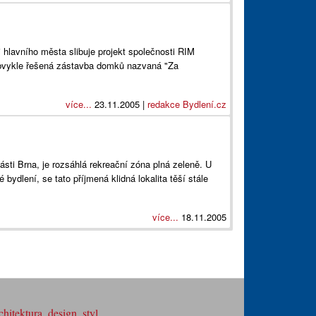
 hlavního města slibuje projekt společnosti RIM
ykle řešená zástavba domků nazvaná "Za
více...
23.11.2005 |
redakce Bydlení.cz
ásti Brna, je rozsáhlá rekreační zóna plná zeleně. U
 bydlení, se tato příjmená klidná lokalita těší stále
více...
18.11.2005
hitektura, design, styl