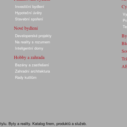
Cyk
Investiční bydlení
Hypoteční úvěry
Vy
Stavební spoření
Pr
Te
Nové bydlení
By
Developerské projekty
Na reality s rozumem
Bl
Inteligentní domy
So
Hobby a zahrada
Trž
Bazény a zastřešení
A
Zahradní architektura
Rady kutilům
lu. Byty a reality. Katalog firem, produktů a služeb.