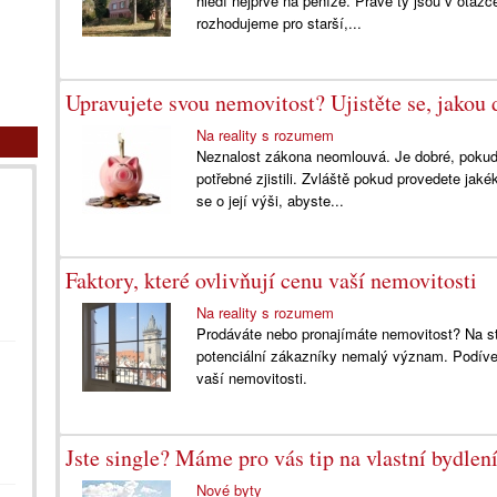
hledí nejprve na peníze. Právě ty jsou v otáz
rozhodujeme pro starší,...
Upravujete svou nemovitost? Ujistěte se, jakou 
Na reality s rozumem
Neznalost zákona neomlouvá. Je dobré, pokud 
potřebné zjistili. Zvláště pokud provedete ja
se o její výši, abyste...
Faktory, které ovlivňují cenu vaší nemovitosti
Na reality s rozumem
Prodáváte nebo pronajímáte nemovitost? Na stan
potenciální zákazníky nemalý význam. Podívejm
vaší nemovitosti.
Jste single? Máme pro vás tip na vlastní bydlen
Nové byty