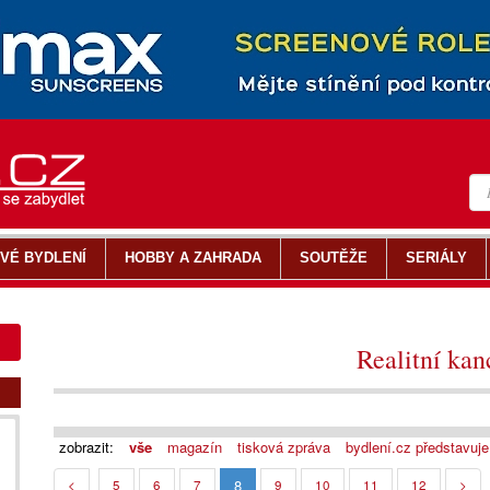
VÉ BYDLENÍ
HOBBY A ZAHRADA
SOUTĚŽE
SERIÁLY
Realitní kan
zobrazit:
vše
magazín
tisková zpráva
bydlení.cz představuje
8
<
5
6
7
9
10
11
12
>