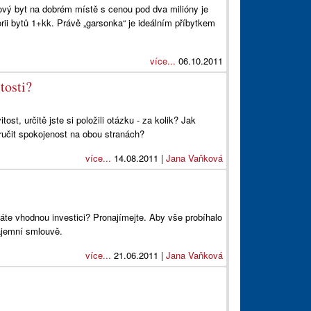
ový byt na dobrém místě s cenou pod dva milióny je
orii bytů 1+kk. Právě „garsonka“ je ideálním příbytkem
více...
06.10.2011
tosti?
ost, určitě jste si položili otázku - za kolik? Jak
aručit spokojenost na obou stranách?
více...
14.08.2011 |
Jana Vaňková
áte vhodnou investici? Pronajímejte. Aby vše probíhalo
ájemní smlouvě.
více...
21.06.2011 |
Jana Vaňková