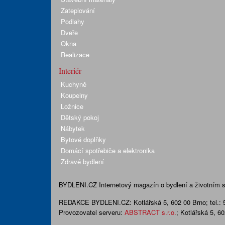
Zateplování
Podlahy
Dveře
Okna
Realizace
Interiér
Kuchyně
Koupelny
Ložnice
Dětský pokoj
Nábytek
Bytové doplňky
Domácí spotřebiče a elektronika
Zdravé bydlení
BYDLENI.CZ
Internetový magazín o bydlení a životním sty
REDAKCE BYDLENI.CZ:
Kotlářská 5, 602 00 Brno;
tel.:
Provozovatel serveru:
ABSTRACT s.r.o.
; Kotlářská 5, 6