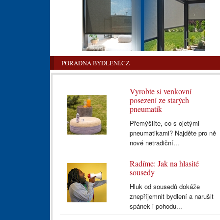
PORADNA BYDLENÍ.CZ
Vyrobte si venkovní
posezení ze starých
pneumatik
Přemýšlíte, co s ojetými
pneumatikami? Najděte pro ně
nové netradiční...
Radíme: Jak na hlasité
sousedy
Hluk od sousedů dokáže
znepříjemnit bydlení a narušit
spánek i pohodu...