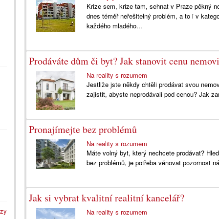
Krize sem, krize tam, sehnat v Praze pěkný n
dnes téměř neřešitelný problém, a to i v kateg
každého mladého...
Prodáváte dům či byt? Jak stanovit cenu nemovi
Na reality s rozumem
Jestliže jste někdy chtěli prodávat svou nemovit
zajistit, abyste neprodávali pod cenou? Jak z
Pronajímejte bez problémů
Na reality s rozumem
Máte volný byt, který nechcete prodávat? Hled
bez problémů, je potřeba věnovat pozornost n
Jak si vybrat kvalitní realitní kancelář?
azy
Na reality s rozumem