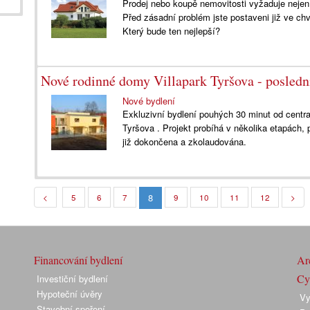
Prodej nebo koupě nemovitosti vyžaduje nejen s
Před zásadní problém jste postaveni již ve chv
Který bude ten nejlepší?
Nové rodinné domy Villapark Tyršova - posled
Nové bydlení
Exkluzivní bydlení pouhých 30 minut od centra
Tyršova . Projekt probíhá v několika etapách, 
již dokončena a zkolaudována.
8
<
5
6
7
9
10
11
12
>
Financování bydlení
Arc
Cyk
Investiční bydlení
Hypoteční úvěry
Vy
Stavební spoření