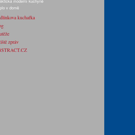
aktická moderní kuchyně
plo v domě
dlínkova kuchařka
og
utěže
iště zpráv
BSTRACT.CZ