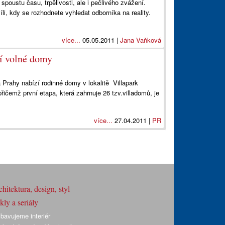
poustu času, trpělivosti, ale i pečlivého zvážení.
íli, kdy se rozhodnete vyhledat odborníka na reality.
více...
05.05.2011 |
Jana Vaňková
ní volné domy
 Prahy nabízí rodinné domy v lokalitě Villapark
přičemž první etapa, která zahrnuje 26 tzv.villadomů, je
více...
27.04.2011 |
PR
hitektura, design, styl
ly a seriály
bavujeme interiér