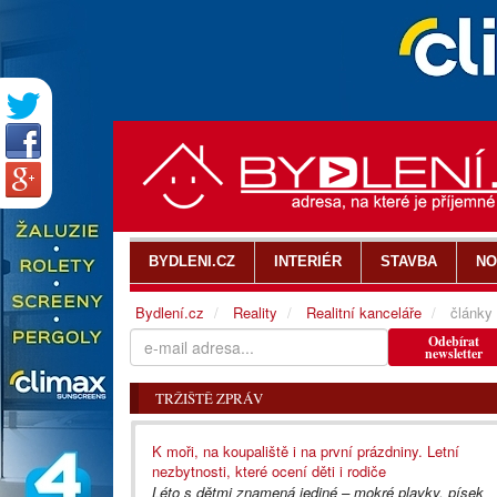
BYDLENI.CZ
INTERIÉR
STAVBA
NO
Bydlení.cz
Reality
Realitní kanceláře
články
Odebírat
newsletter
TRŽIŠTĚ ZPRÁV
K moři, na koupaliště i na první prázdniny. Letní
nezbytnosti, které ocení děti i rodiče
Léto s dětmi znamená jediné – mokré plavky, písek