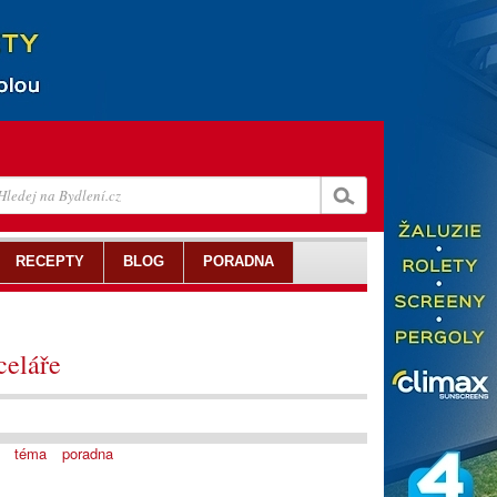
RECEPTY
BLOG
PORADNA
celáře
téma
poradna