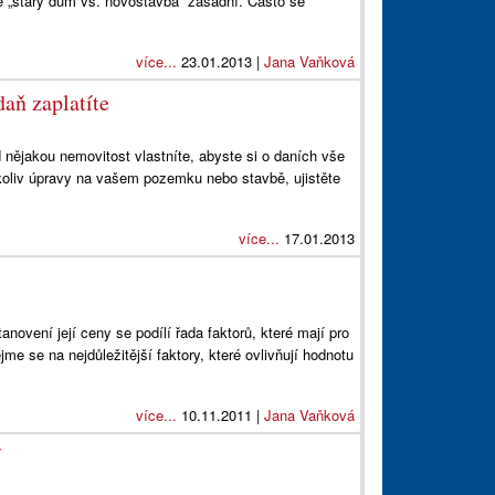
ce „starý dům vs. novostavba” zásadní. Často se
více...
23.01.2013 |
Jana Vaňková
daň zaplatíte
nějakou nemovitost vlastníte, abyste si o daních vše
kékoliv úpravy na vašem pozemku nebo stavbě, ujistěte
více...
17.01.2013
ovení její ceny se podílí řada faktorů, které mají pro
e se na nejdůležitější faktory, které ovlivňují hodnotu
více...
10.11.2011 |
Jana Vaňková
í