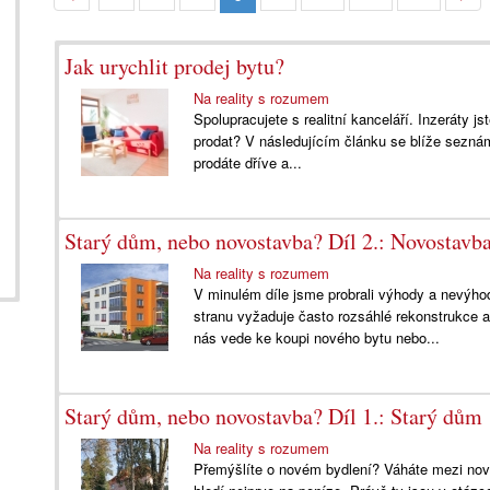
Jak urychlit prodej bytu?
Na reality s rozumem
Spolupracujete s realitní kanceláří. Inzeráty j
prodat? V následujícím článku se blíže sezná
prodáte dříve a...
Starý dům, nebo novostavba? Díl 2.: Novostavb
Na reality s rozumem
V minulém díle jsme probrali výhody a nevýho
stranu vyžaduje často rozsáhlé rekonstrukce 
nás vede ke koupi nového bytu nebo...
Starý dům, nebo novostavba? Díl 1.: Starý dům
Na reality s rozumem
Přemýšlíte o novém bydlení? Váháte mezi nov