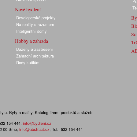
Pr
Te
Nové bydlení
By
Developerské projekty
Na reality s rozumem
Bl
Inteligentní domy
So
Hobby a zahrada
Trž
Bazény a zastřešení
A
Zahradní architektura
Rady kutilům
lu. Byty a reality. Katalog firem, produktů a služeb.
 532 154 444
;
info@bydleni.cz
02 00 Brno;
info@abstract.cz
; Tel.: 532 154 444