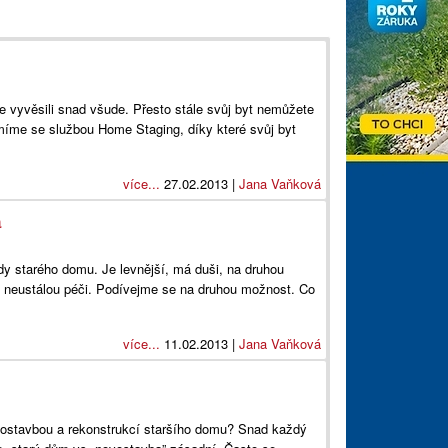
ste vyvěsili snad všude. Přesto stále svůj byt nemůžete
míme se službou Home Staging, díky které svůj byt
více...
27.02.2013 |
Jana Vaňková
a
dy starého domu. Je levnější, má duši, na druhou
a neustálou péči. Podívejme se na druhou možnost. Co
více...
11.02.2013 |
Jana Vaňková
ostavbou a rekonstrukcí staršího domu? Snad každý