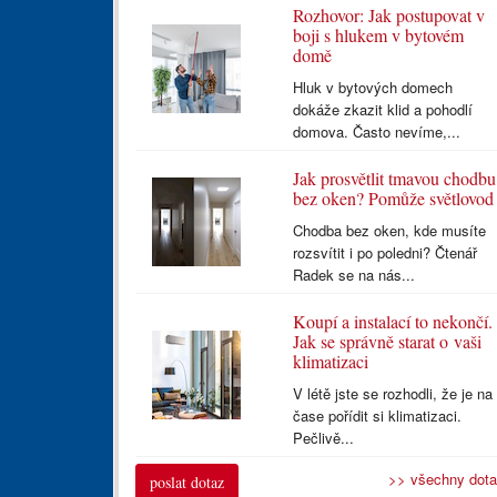
Rozhovor: Jak postupovat v
boji s hlukem v bytovém
domě
Hluk v bytových domech
dokáže zkazit klid a pohodlí
domova. Často nevíme,...
Jak prosvětlit tmavou chodbu
bez oken? Pomůže světlovod
Chodba bez oken, kde musíte
rozsvítit i po poledni? Čtenář
Radek se na nás...
Koupí a instalací to nekončí.
Jak se správně starat o vaši
klimatizaci
V létě jste se rozhodli, že je na
čase pořídit si klimatizaci.
Pečlivě...
>> všechny dot
poslat dotaz