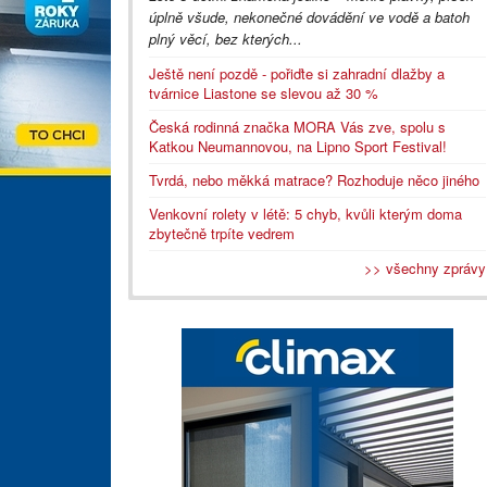
úplně všude, nekonečné dovádění ve vodě a batoh
plný věcí, bez kterých...
Ještě není pozdě - pořiďte si zahradní dlažby a
tvárnice Liastone se slevou až 30 %
Česká rodinná značka MORA Vás zve, spolu s
Katkou Neumannovou, na Lipno Sport Festival!
Tvrdá, nebo měkká matrace? Rozhoduje něco jiného
Venkovní rolety v létě: 5 chyb, kvůli kterým doma
zbytečně trpíte vedrem
>> všechny zprávy