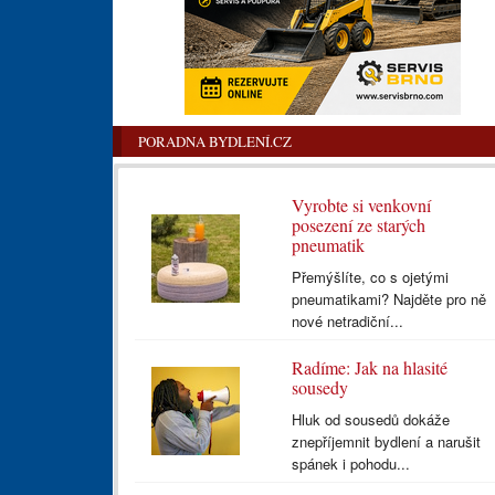
PORADNA BYDLENÍ.CZ
Vyrobte si venkovní
posezení ze starých
pneumatik
Přemýšlíte, co s ojetými
pneumatikami? Najděte pro ně
nové netradiční...
Radíme: Jak na hlasité
sousedy
Hluk od sousedů dokáže
znepříjemnit bydlení a narušit
spánek i pohodu...