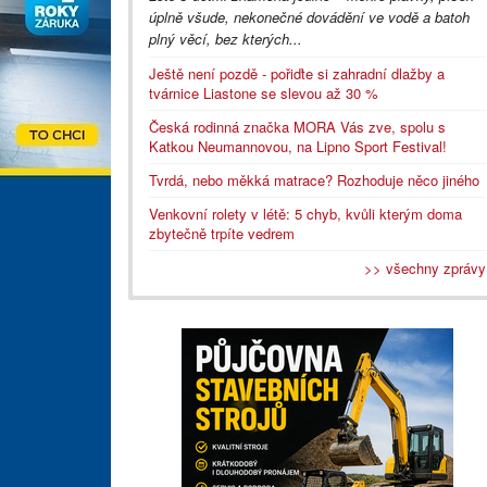
úplně všude, nekonečné dovádění ve vodě a batoh
plný věcí, bez kterých...
Ještě není pozdě - pořiďte si zahradní dlažby a
tvárnice Liastone se slevou až 30 %
Česká rodinná značka MORA Vás zve, spolu s
Katkou Neumannovou, na Lipno Sport Festival!
Tvrdá, nebo měkká matrace? Rozhoduje něco jiného
Venkovní rolety v létě: 5 chyb, kvůli kterým doma
zbytečně trpíte vedrem
>> všechny zprávy