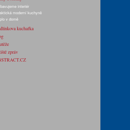
bavujeme interiér
aktická moderní kuchyně
plo v domě
dlínkova kuchařka
og
utěže
iště zpráv
BSTRACT.CZ