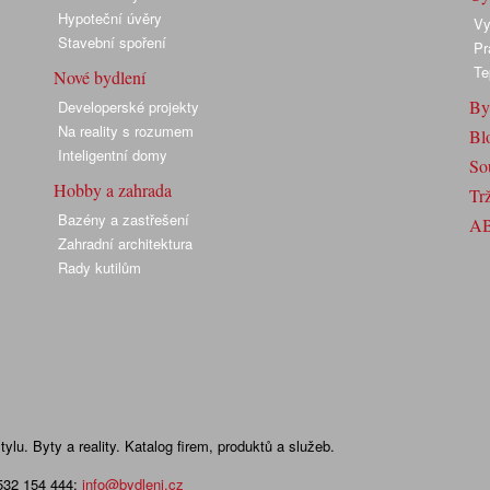
Hypoteční úvěry
Vy
Stavební spoření
Pr
Te
Nové bydlení
By
Developerské projekty
Na reality s rozumem
Bl
Inteligentní domy
So
Hobby a zahrada
Trž
Bazény a zastřešení
A
Zahradní architektura
Rady kutilům
lu. Byty a reality. Katalog firem, produktů a služeb.
 532 154 444
;
info@bydleni.cz