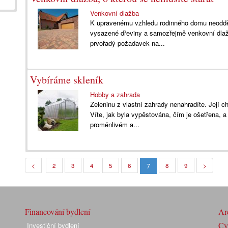
Venkovní dlažba
K upravenému vzhledu rodinného domu neodděli
vysazené dřeviny a samozřejmě venkovní dlažba,
prvořadý požadavek na...
Vybíráme skleník
Hobby a zahrada
Zeleninu z vlastní zahrady nenahradíte. Její c
Víte, jak byla vypěstována, čím je ošetřena, 
proměnlivém a...
7
<
2
3
4
5
6
8
9
>
Financování bydlení
Arc
Cyk
Investiční bydlení