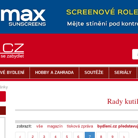
VÉ BYDLENÍ
HOBBY A ZAHRADA
SOUTĚŽE
SERIÁLY
ánky
Rady kuti
zobrazit:
vše
magazín
tisková zpráva
bydlení.cz představu
7
<
2
3
4
5
6
8
9
>