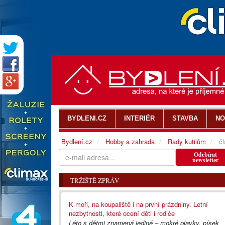
BYDLENI.CZ
INTERIÉR
STAVBA
NO
Bydlení.cz
Hobby a zahrada
Rady kutilům
čl
Odebírat
newsletter
TRŽIŠTĚ ZPRÁV
K moři, na koupaliště i na první prázdniny. Letní
nezbytnosti, které ocení děti i rodiče
Léto s dětmi znamená jediné – mokré plavky, písek