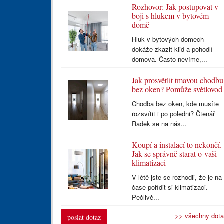
Rozhovor: Jak postupovat v
boji s hlukem v bytovém
domě
Hluk v bytových domech
dokáže zkazit klid a pohodlí
domova. Často nevíme,...
Jak prosvětlit tmavou chodbu
bez oken? Pomůže světlovod
Chodba bez oken, kde musíte
rozsvítit i po poledni? Čtenář
Radek se na nás...
Koupí a instalací to nekončí.
Jak se správně starat o vaši
klimatizaci
V létě jste se rozhodli, že je na
čase pořídit si klimatizaci.
Pečlivě...
>> všechny dot
poslat dotaz