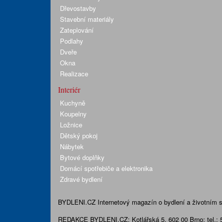
Dřevostavby
Stavební materiály
Zateplování
Podlahy
Dveře
Okna
Realizace
Interiér
Kuchyně
Koupelny
Ložnice
Dětský pokoj
Nábytek
Bytové doplňky
Domácí spotřebiče a elektronika
Zdravé bydlení
BYDLENI.CZ
Internetový magazín o bydlení a životním sty
REDAKCE BYDLENI.CZ:
Kotlářská 5, 602 00 Brno;
tel.: