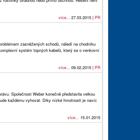
yž rostlinky uvadnou nebo přímo uschnou. Řešení není
více...
27.03.2015 |
PR
problémem zasněžených schodů, náledí na chodníku
komplexní systém topných kabelů, který se o venkovní
více...
09.02.2015 |
PR
rávu. Společnost Weber konečně představila velkou
 bude každému vyhovat. Díky nízké hmotnosti je navíc
více...
15.01.2015