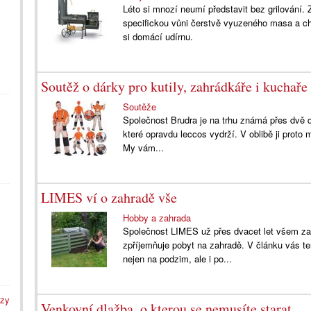
Léto si mnozí neumí představit bez grilování. 
specifickou vůni čerstvě vyuzeného masa a ch
si domácí udírnu.
Soutěž o dárky pro kutily, zahrádkáře i kuchaře
Soutěže
Společnost Brudra je na trhu známá přes dvě d
které opravdu leccos vydrží. V oblibě ji proto 
My vám...
LIMES ví o zahradě vše
Hobby a zahrada
Společnost LIMES už přes dvacet let všem za
zpříjemňuje pobyt na zahradě. V článku vás te
nejen na podzim, ale i po...
azy
Venkovní dlažba, o kterou se nemusíte starat