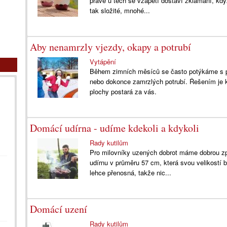
právě u těch se vzápětí dostaví zklamání, kd
tak složité, mnohé...
Aby nenamrzly vjezdy, okapy a potrubí
Vytápění
Během zimních měsíců se často potýkáme s 
nebo dokonce zamrzlých potrubí. Řešením je 
plochy postará za vás.
Domácí udírna - udíme kdekoli a kdykoli
Rady kutilům
Pro milovníky uzených dobrot máme dobrou zp
udírnu v průměru 57 cm, která svou velikostí
lehce přenosná, takže nic...
Domácí uzení
Rady kutilům