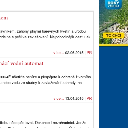
émem
rávníkem, záhony plnými barevných květin a úrodou
delné a pečlivé zavlažování. Nejpohodlnější cestu jak
více...
02.06.2015 |
PR
ácí vodní automat
/4E ušetříte peníze a přispějete k ochraně životního
u nebo vodu ze studny k zavlažování zahrady, na
více...
13.04.2015 |
PR
 potřebu něco pěstovat. Dokonce i nezahradníci. Jenže