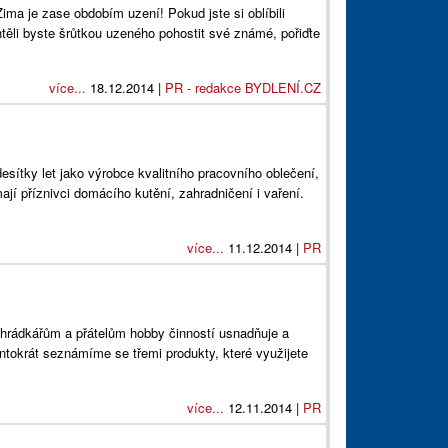
Zima je zase obdobím uzení! Pokud jste si oblíbili
těli byste šrůtkou uzeného pohostit své známé, pořiďte
více...
18.12.2014 |
PR - redakce BYDLENÍ.CZ
esítky let jako výrobce kvalitního pracovního oblečení,
mají příznivci domácího kutění, zahradničení i vaření.
více...
11.12.2014 |
PR
hrádkářům a přátelům hobby činností usnadňuje a
ntokrát seznámíme se třemi produkty, které využijete
více...
12.11.2014 |
PR