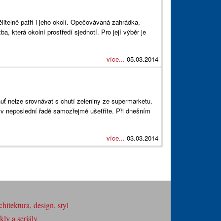
telně patří i jeho okolí. Opečovávaná zahrádka,
 která okolní prostředí sjednotí. Pro její výběr je
více...
05.03.2014
huť nelze srovnávat s chutí zeleniny ze supermarketu.
a v neposlední řadě samozřejmě ušetříte. Při dnešním
více...
03.03.2014
hitektura, design, styl
ly a seriály