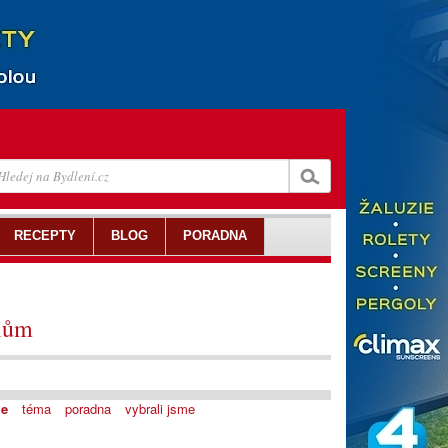
RECEPTY
BLOG
PORADNA
lům
je
téma
poradna
vybrali jsme