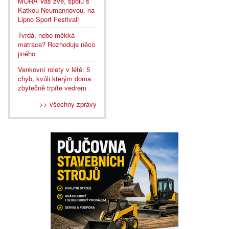
MORA Vás zve, spolu s
Katkou Neumannovou, na
Lipno Sport Festival!
Tvrdá, nebo měkká
matrace? Rozhoduje něco
jiného
Venkovní rolety v létě: 5
chyb, kvůli kterým doma
zbytečně trpíte vedrem
>> všechny zprávy