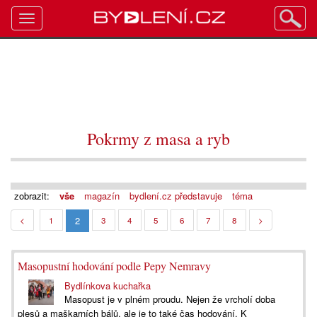
Toggle
navigation
Pokrmy z masa a ryb
zobrazit:
vše
magazín
bydlení.cz představuje
téma
2
<
1
3
4
5
6
7
8
>
Masopustní hodování podle Pepy Nemravy
Bydlínkova kuchařka
Masopust je v plném proudu. Nejen že vrcholí doba
plesů a maškarních bálů, ale je to také čas hodování. K