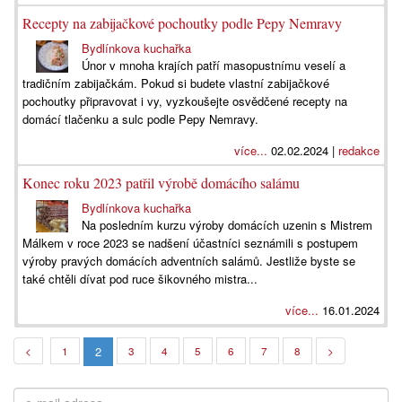
Recepty na zabijačkové pochoutky podle Pepy Nemravy
Bydlínkova kuchařka
Únor v mnoha krajích patří masopustnímu veselí a
tradičním zabijačkám. Pokud si budete vlastní zabijačkové
pochoutky připravovat i vy, vyzkoušejte osvědčené recepty na
domácí tlačenku a sulc podle Pepy Nemravy.
více...
02.02.2024 |
redakce
Konec roku 2023 patřil výrobě domácího salámu
Bydlínkova kuchařka
Na posledním kurzu výroby domácích uzenin s Mistrem
Málkem v roce 2023 se nadšení účastníci seznámili s postupem
výroby pravých domácích adventních salámů. Jestliže byste se
také chtěli dívat pod ruce šikovného mistra...
více...
16.01.2024
2
<
1
3
4
5
6
7
8
>