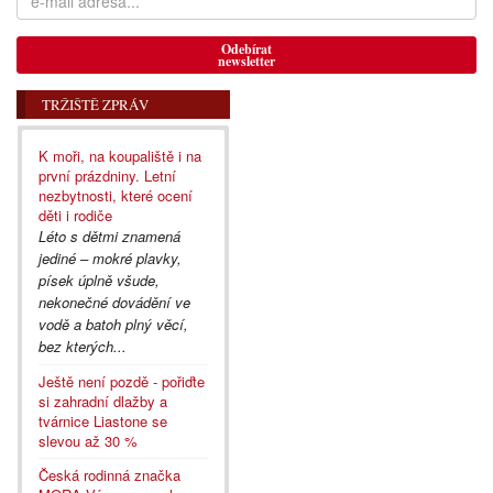
Odebírat
newsletter
TRŽIŠTĚ ZPRÁV
K moři, na koupaliště i na
první prázdniny. Letní
nezbytnosti, které ocení
děti i rodiče
Léto s dětmi znamená
jediné – mokré plavky,
písek úplně všude,
nekonečné dovádění ve
vodě a batoh plný věcí,
bez kterých...
Ještě není pozdě - pořiďte
si zahradní dlažby a
tvárnice Liastone se
slevou až 30 %
Česká rodinná značka