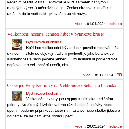
vedením Mistra Málka. Tentokrát je kurz zaměřen na výrobu
masných výrobků určených na gril. Zdokonalte své kulinářské
umění a dejte vaší další grilovačce úplně nový...
více...
04.04.2024 |
redakce
Velikonoční hostina: Jehněčí hřbet v bylinkové krustě
Bydlínkova kuchařka
Boží hod velikonoční býval dnem pravého hodování. Na
svátečním stole se objevují tradiční pochoutky, jako beránek ze
sladkého těsta nebo pečené jehněčí. Tuto lahůdku si podle tradice
dopřáváme o velikonoční neděli, aby...
více...
31.03.2024 |
PR
Co se jí u Pepy Nemravy na Velikonoce? Sekaná a hlavička
Bydlínkova kuchařka
Velikonoční svátky jsou spjaty s několika tradičními
pokrmy. Na Zelený čtvrtek uvaříme různé zelené polévky nebo
špenát, budeme připravovat těsto na mazanec nebo sladké jidáše a
doufáme, že se nám letos podaří upéct...
více...
26.03.2024 |
redakce