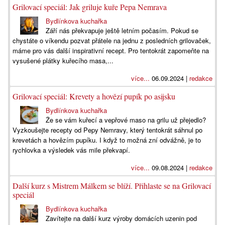
Grilovací speciál: Jak griluje kuře Pepa Nemrava
Bydlínkova kuchařka
Září nás překvapuje ještě letním počasím. Pokud se
chystáte o víkendu pozvat přátele na jednu z posledních grilovaček,
máme pro vás další inspirativní recept. Pro tentokrát zapomeňte na
vysušené plátky kuřecího masa,...
více...
06.09.2024 |
redakce
Grilovací speciál: Krevety a hovězí pupík po asijsku
Bydlínkova kuchařka
Že se vám kuřecí a vepřové maso na grilu už přejedlo?
Vyzkoušejte recepty od Pepy Nemravy, který tentokrát sáhnul po
krevetách a hovězím pupíku. I když to možná zní odvážně, je to
rychlovka a výsledek vás mile překvapí.
více...
09.08.2024 |
redakce
Další kurz s Mistrem Málkem se blíží. Přihlaste se na Grilovací
speciál
Bydlínkova kuchařka
Zavítejte na další kurz výroby domácích uzenin pod