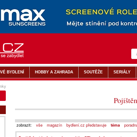
VÉ BYDLENÍ
HOBBY A ZAHRADA
SOUTĚŽE
SERIÁLY
nky
Pojištěn
zobrazit:
vše
magazín
bydlení.cz představuje
téma
poradn