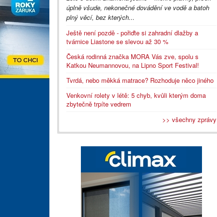
úplně všude, nekonečné dovádění ve vodě a batoh
plný věcí, bez kterých...
Ještě není pozdě - pořiďte si zahradní dlažby a
tvárnice Liastone se slevou až 30 %
Česká rodinná značka MORA Vás zve, spolu s
Katkou Neumannovou, na Lipno Sport Festival!
Tvrdá, nebo měkká matrace? Rozhoduje něco jiného
Venkovní rolety v létě: 5 chyb, kvůli kterým doma
zbytečně trpíte vedrem
>> všechny zprávy