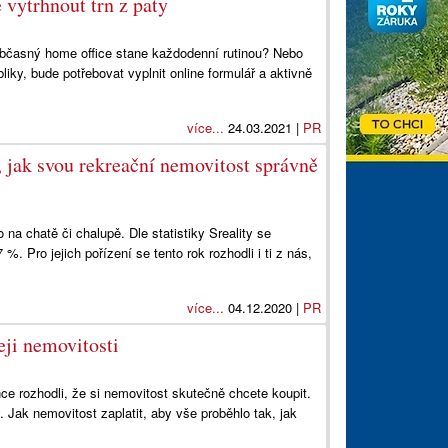
 vytrhnout trn z paty
občasný home office stane každodenní rutinou? Nebo
liky, bude potřebovat vyplnit online formulář a aktivně
více...
24.03.2021 |
PR
, jak svou rekreační nemovitost správně
o na chatě či chalupě. Dle statistiky Sreality se
. Pro jejich pořízení se tento rok rozhodli i ti z nás,
více...
04.12.2020 |
PR
eji nemovitosti
e rozhodli, že si nemovitost skutečně chcete koupit.
 Jak nemovitost zaplatit, aby vše proběhlo tak, jak