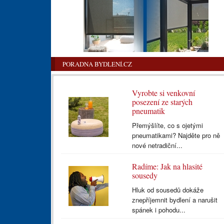
PORADNA BYDLENÍ.CZ
Vyrobte si venkovní
posezení ze starých
pneumatik
Přemýšlíte, co s ojetými
pneumatikami? Najděte pro ně
nové netradiční...
Radíme: Jak na hlasité
sousedy
Hluk od sousedů dokáže
znepříjemnit bydlení a narušit
spánek i pohodu...