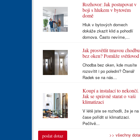
Rozhovor: Jak postupovat v
boji s hlukem v bytovém
domě
Hluk v bytových domech
dokáže zkazit klid a pohodlí
domova. Často nevíme,...
Jak prosvětlit tmavou chodbu
bez oken? Pomůže světlovod
Chodba bez oken, kde musíte
rozsvítit i po poledni? Čtenář
Radek se na nás...
Koupí a instalací to nekončí.
Jak se správně starat o vaši
klimatizaci
V létě jste se rozhodli, že je na
čase pořídit si klimatizaci.
Pečlivě...
>> všechny dot
poslat dotaz