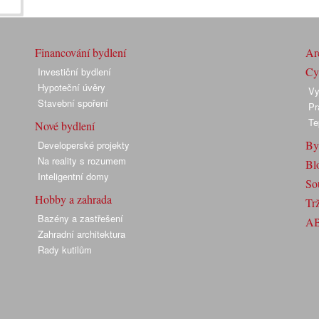
Financování bydlení
Arc
Cyk
Investiční bydlení
Hypoteční úvěry
Vy
Stavební spoření
Pr
Te
Nové bydlení
By
Developerské projekty
Na reality s rozumem
Bl
Inteligentní domy
So
Hobby a zahrada
Trž
Bazény a zastřešení
A
Zahradní architektura
Rady kutilům