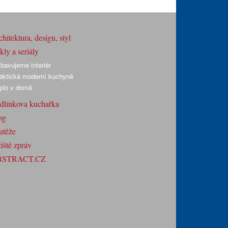
hitektura, design, styl
ly a seriály
bavujeme interiér
aktická moderní kuchyně
plo v domě
dlínkova kuchařka
og
utěže
iště zpráv
BSTRACT.CZ