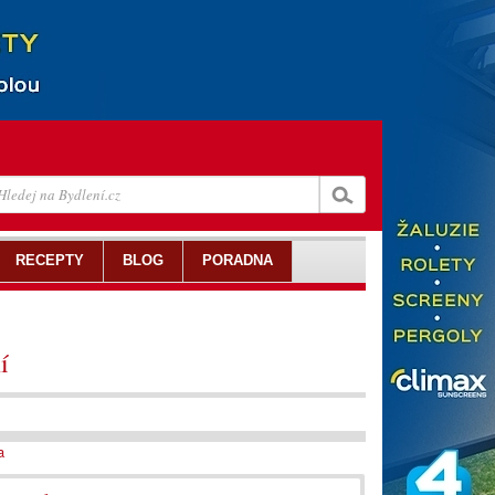
RECEPTY
BLOG
PORADNA
í
a