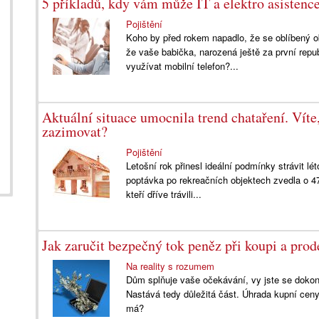
5 příkladů, kdy vám může IT a elektro asistence
Pojištění
Koho by před rokem napadlo, že se oblíbený 
že vaše babička, narozená ještě za první repub
využívat mobilní telefon?...
Aktuální situace umocnila trend chataření. Víte
zazimovat?
Pojištění
Letošní rok přinesl ideální podmínky strávit lét
poptávka po rekreačních objektech zvedla o 47 %
kteří dříve trávili...
Jak zaručit bezpečný tok peněz při koupi a prod
Na reality s rozumem
Dům splňuje vaše očekávání, vy jste se dokonc
Nastává tedy důležitá část. Úhrada kupní ceny.
má?