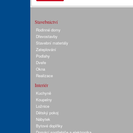
Stavebnictví
Rodinné domy
Dřevostavby
Stavební materiály
Zateplování
Podlahy
Dveře
Okna
Realizace
Interiér
Kuchyně
Koupelny
Ložnice
Dětský pokoj
Nábytek
Bytové doplňky
Domácí spotřebiče a elektronika