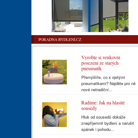
PORADNA BYDLENÍ.CZ
Vyrobte si venkovní
posezení ze starých
pneumatik
Přemýšlíte, co s ojetými
pneumatikami? Najděte pro ně
nové netradiční...
Radíme: Jak na hlasité
sousedy
Hluk od sousedů dokáže
znepříjemnit bydlení a narušit
spánek i pohodu...