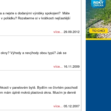
kna a nejste s dodanými výrobky spokojeni? Máte
 v pořádku? Rozeberme si v krátkosti nejčastější
více...
29.09.2012
i okny? Výhody a nevýhody obou typů? Jak se
více...
16.11.2009
vlhkosti v panelovém bytě. Bydlím ve čtvrtém poschodí
ňům mám úplně mokrá plastová okna. Musím je denně
více...
05.12.2007