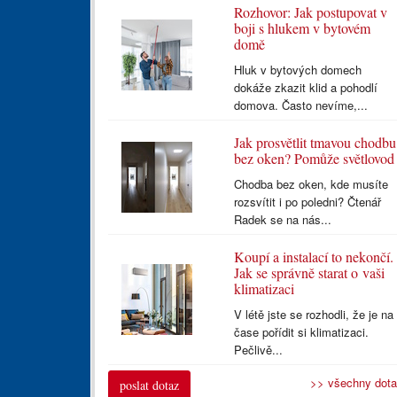
Rozhovor: Jak postupovat v
boji s hlukem v bytovém
domě
Hluk v bytových domech
dokáže zkazit klid a pohodlí
domova. Často nevíme,...
Jak prosvětlit tmavou chodbu
bez oken? Pomůže světlovod
Chodba bez oken, kde musíte
rozsvítit i po poledni? Čtenář
Radek se na nás...
Koupí a instalací to nekončí.
Jak se správně starat o vaši
klimatizaci
V létě jste se rozhodli, že je na
čase pořídit si klimatizaci.
Pečlivě...
>> všechny dot
poslat dotaz