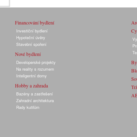
Financování bydlení
Arc
Cyk
Investiční bydlení
Hypoteční úvěry
Vy
Stavební spoření
Pr
Te
Nové bydlení
By
Developerské projekty
Na reality s rozumem
Bl
Inteligentní domy
So
Hobby a zahrada
Trž
Bazény a zastřešení
A
Zahradní architektura
Rady kutilům