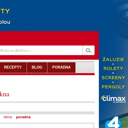
RECEPTY
BLOG
PORADNA
okna
téma
poradna