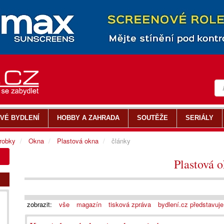
VÉ BYDLENÍ
HOBBY A ZAHRADA
SOUTĚŽE
SERIÁLY
ýrobky
Okna
Plastová okna
články
Plastová 
zobrazit:
vše
magazín
tisková zpráva
bydlení.cz představuje