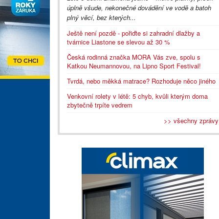
úplně všude, nekonečné dovádění ve vodě a batoh
plný věcí, bez kterých...
Ještě není pozdě - pořiďte si zahradní dlažby a
tvárnice Liastone se slevou až 30 %
Česká rodinná značka MORA Vás zve, spolu s
Katkou Neumannovou, na Lipno Sport Festival!
Tvrdá, nebo měkká matrace? Rozhoduje něco jiného
Venkovní rolety v létě: 5 chyb, kvůli kterým doma
zbytečně trpíte vedrem
>> všechny zprávy