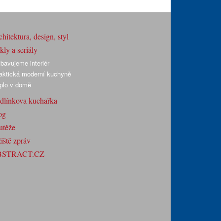
hitektura, design, styl
ly a seriály
bavujeme interiér
aktická moderní kuchyně
plo v domě
dlínkova kuchařka
og
utěže
iště zpráv
BSTRACT.CZ