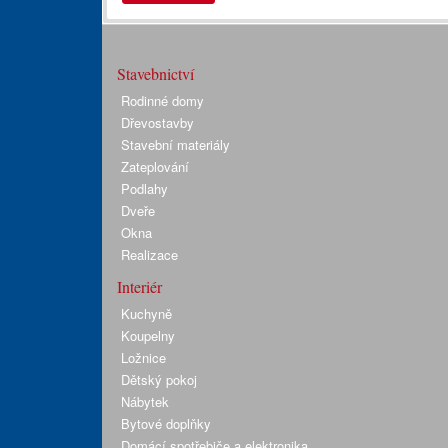
Stavebnictví
Rodinné domy
Dřevostavby
Stavební materiály
Zateplování
Podlahy
Dveře
Okna
Realizace
Interiér
Kuchyně
Koupelny
Ložnice
Dětský pokoj
Nábytek
Bytové doplňky
Domácí spotřebiče a elektronika