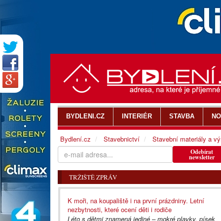
BYDLENI.CZ
INTERIÉR
STAVBA
NO
Bydlení.cz
Stavebnictví
Stavební materiály a v
Odebírat
newsletter
TRŽIŠTĚ ZPRÁV
K moři, na koupaliště i na první prázdniny. Letní
nezbytnosti, které ocení děti i rodiče
Léto s dětmi znamená jediné – mokré plavky, písek