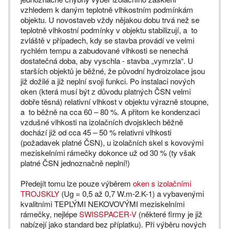
vzhledem k daným teplotně vlhkostním podmínkám
objektu. U novostaveb vždy nějakou dobu trvá než se
teplotně vlhkostní podmínky v objektu stabilizují, a to
zvláště v případech, kdy se stavba provádí ve velmi
rychlém tempu a zabudované vlhkosti se nenechá
dostatečná doba, aby vyschla - stavba „vymrzla“. U
starších objektů je běžné, že původní hydroizolace jsou
již dožilé a již neplní svoji funkci. Po instalaci nových
oken (která musí být z důvodu platných ČSN velmi
dobře těsná) relativní vlhkost v objektu výrazně stoupne,
a to běžně na cca 60 – 80 %. A přitom ke kondenzaci
vzdušné vlhkosti na izolačních dvojsklech běžně
dochází již od cca 45 – 50 % relativni vlhkosti
(požadavek platné ČSN), u izolačních skel s kovovými
meziskelními rámečky dokonce už od 30 % (ty však
platné ČSN jednoznačně neplní!)
Předejít tomu lze pouze výběrem
oken s izolačními
TROJSKLY
(Ug = 0,5 až 0,7 W.m-2.K-1) a vybavenými
kvalitními TEPLÝMI NEKOVOVÝMI meziskelními
rámečky, nejlépe
SWISSPACER-V
(některé firmy je již
nabízejí jako standard bez příplatku). Při výběru nových