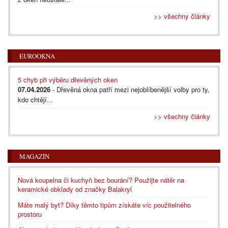
>> všechny články
EUROOKNA
5 chyb při výběru dřevěných oken
07.04.2026
- Dřevěná okna patří mezi nejoblíbenější volby pro ty,
kdo chtějí...
>> všechny články
MAGAZÍN
Nová koupelna či kuchyň bez bourání? Použijte nátěr na
keramické obklady od značky Balakryl
Máte malý byt? Díky těmto tipům získáte víc použitelného
prostoru