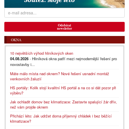
Odebírat
newsletter
OKNA
10 největších výhod hliníkových oken
04.08.2026
- Hliníková okna patří mezi nejmodernější řešení pro
novostavby i...
Máte málo místa nad oknem? Nové řešení usnadní montáž
venkovních žaluzií
HS portály: Kolik stojí kvalitní HS portál a na co si dát pozor při
výběru?
Jak ochladit domov bez klimatizace: Zastavte spalující žár dřív,
než vám projde oknem
Přichází léto: Jak udržet doma příjemný chládek i bez běžící
klimatizace?