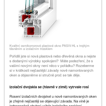
Kvalitní osmikomorové plastové okno PASIV-HL s trojitým
těsněním a izolačním trojsklem
Pořídili jste si nová plastová nebo dřevěná okna a nejste
s dodanými výrobky spokojeni? Máte podezření, že s
vašimi novými okny není něco v pořádku? Rozeberme
si v krátkosti nejčastější závady nově namontovaných
oken a objasněme si stručně proč se tak děje.
Izolační dvojskla se (hlavně v zimě) vytrvale rosí
Rosení izolačních dvojskel u nově namontovaných oken
je zřejmě nejčastěji se objevující závada. Na vině je
jednoznačně chybný výběr izolačního zasklení