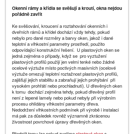
Okenní rámy a křídla se svěšují a kroutí, okna nejdou
pořádně zavřít
Ke svěšování, kroucení a roztahování okenních i
dveřních rámů a křídel dochází vždy tehdy, pokud
nebylo pro dané rozměry a barvy oken, jakož i dané
teplotní a vlhkostní parametry prostředí, použito
odpovídající konstrukční řešení. U plastových oken se
jedná zejména o případy, když se pro vyztužení
plastových profilů použijí jen velmi tenké nebo žádné
ocelové výztuže místo poctivých masivních (ocelové
výztuže omezují teplotní roztažnost plastových profilů,
zajišťují jejich stabilitu a zabraňují jejich prohýbání při
vysokém prohřátí nebo prochladnutí). U dřevěných oken
k tomu dochází zejména tehdy, pokud dřevěný profil
není z lepené lamely nebo pokud nebyly při výrobním
procesu ohlídány vlhkostní parametry dřeva.
Nedodržení vlhkostních podmínek při výrobě i instalaci
má pak za důsledek rovněž významně zkrácenou
živostnost povrchové úpravy dřevěných oken.
Předejít tomu lze pokud zvolíme
plastová okna
s