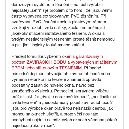
dorazovým systémem těsnění – na těch výrobci
nejčastěji „šetří“ ) je problém o to horší, že jsou velmi
často vybavena extrudovaným PVC těsněním. Při
svařování PVC těsnění spolu s plastovým rámem
vznikají v rozích tvrdé nálitky, zcela znemožňující
jakékoliv stlačení instalovaného těsnění. A okna s
tvrdým nestlačitelným těsněním prostě těsnit nemohou
a pak jimi logicky fouká a/nebo zatéká.
Předejít tomu lze výběrem
oken s garantovaným
počtem ZAVÍRACÍCH BODU a vybavených stlačitelným
EPDM nebo silikonovým TĚSNĚNÍM
. Případné
následné doplnění chybějících zavíracích bodů nebo
výměna nefunkčního těsnění znamená opravdu
podstatný zásah do nového okna, navíc bez
zaručeného výsledku. Pomoci při správném výběru
může i fakt, že „dvojité dorazové těsnění“, „nestlačitelné
tvrdé těsnění“ a „nedostatečný počet zavíracích bodů“
jsou pro výrobce oken právě tou nejsnazší cestou, jak
mohou na oknech ušetřit, a proto většinou tato
pochybení najdete na ošizených oknech všechna pěkně
najednou „ruku v ruce“.