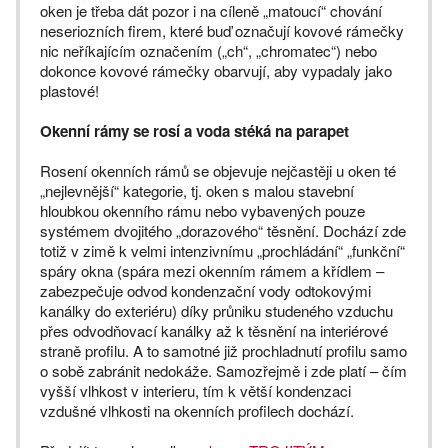
oken je třeba dát pozor i na cíleně „matoucí“ chování
neseriozních firem, které buď označují kovové rámečky
nic neříkajícím označením („ch“, „chromatec“) nebo
dokonce kovové rámečky obarvují, aby vypadaly jako
plastové!
Okenní rámy se rosí a voda stéká na parapet
Rosení okenních rámů se objevuje nejčastěji u oken té
„nejlevnější“ kategorie, tj. oken s malou stavební
hloubkou okenního rámu nebo vybavených pouze
systémem dvojitého „dorazového“ těsnění. Dochází zde
totiž v zimě k velmi intenzivnímu „prochládání“ „funkční“
spáry okna (spára mezi okenním rámem a křídlem –
zabezpečuje odvod kondenzační vody odtokovými
kanálky do exteriéru) díky průniku studeného vzduchu
přes odvodňovací kanálky až k těsnění na interiérové
straně profilu. A to samotné již prochladnutí profilu samo
o sobě zabránit nedokáže. Samozřejmě i zde platí – čím
vyšší vlhkost v interieru, tím k větší kondenzaci
vzdušné vlhkosti na okenních profilech dochází.