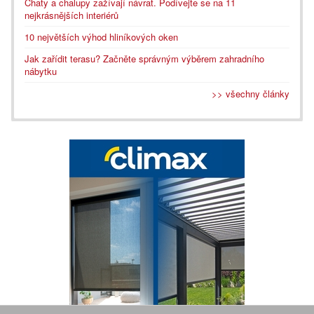
Chaty a chalupy zažívají návrat. Podívejte se na 11
nejkrásnějších interiérů
10 největších výhod hliníkových oken
Jak zařídit terasu? Začněte správným výběrem zahradního
nábytku
>> všechny články