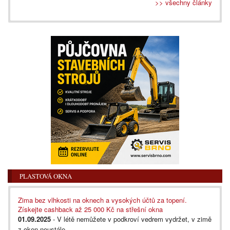
>> všechny články
PLASTOVÁ OKNA
Zima bez vlhkosti na oknech a vysokých účtů za topení.
Získejte cashback až 25 000 Kč na střešní okna
01.09.2025
- V létě nemůžete v podkroví vedrem vydržet, v zimě
z oken neustále...