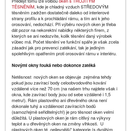
Předejít tomu lze volbou
oken s TROJITÝM
TĚSNĚNÍM
, kde je chladný vzduch STŘEDOVÝM
těsněním zadržen dostatečně daleko od interierové
strany profilu a k prochládání rámu, a tím ani k jeho
orosování, nedochází. Při výběru nových oken je třeba
dát pozor na nekorektní nabídky některých firem, z
kterých se ani nedozvíte, kolik těsnění daný výrobek
vůbec má. Počet těsnění ve funkční spáře je však zcela
zásadní jak pro prevenci zatékání, tak je jediným
spolehlivým opatřením proti orosování rámu v interiéru.
Novými okny fouká nebo dokonce zatéká
Netěsnost nových oken se objevuje zejména tehdy
pokud jsou zavírací body celoobvodového kování
vzdálené více než 70 cm (na našem trhu najdete však i
okna, kde zavírací body jsou od sebe vzdálené i 1,5
metru!). Rám plastového ani dřevěného okna není
dokonale tuhý a vzdálenost zavíracích bodů
(samozřejmě seřiditelných!) je pro těsnost oken velmi
důležitá. U plastových oken je rám citlivý na výkyvy
teplot a u dřevěných oken na změny vlhkosti. U
plastových oken té „nejlevnější“ kategorie (s dvojitým