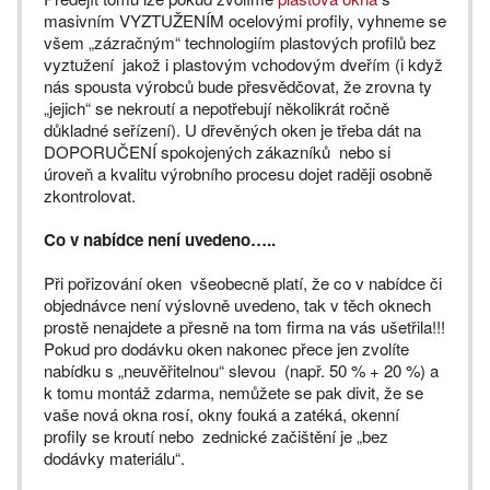
masivním VYZTUŽENÍM ocelovými profily, vyhneme se
všem „zázračným“ technologiím plastových profilů bez
vyztužení jakož i plastovým vchodovým dveřím (i když
nás spousta výrobců bude přesvědčovat, že zrovna ty
„jejich“ se nekroutí a nepotřebují několikrát ročně
důkladné seřízení). U dřevěných oken je třeba dát na
DOPORUČENÍ spokojených zákazníků nebo si
úroveň a kvalitu výrobního procesu dojet raději osobně
zkontrolovat.
Co v nabídce není uvedeno…..
Při pořizování oken všeobecně platí, že co v nabídce či
objednávce není výslovně uvedeno, tak v těch oknech
prostě nenajdete a přesně na tom firma na vás ušetřila!!!
Pokud pro dodávku oken nakonec přece jen zvolíte
nabídku s „neuvěřitelnou“ slevou (např. 50 % + 20 %) a
k tomu montáž zdarma, nemůžete se pak divit, že se
vaše nová okna rosí, okny fouká a zatéká, okenní
profily se kroutí nebo zednické začištění je „bez
dodávky materiálu“.