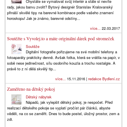
Chystáte se vymalovat svůj interiér a stále si nevíte
rady, jakou barvu zvolit? Bytový designér Stanislav Kralovanský
přináší skvělé tipy na barevné kombinace podle vašeho znamení
horoskopu! Jak je známo, barevné odstíny...
více...
22.03.2017
Soutěžte s Vyvolej.to a máte originální dárek pod stromeček
Soutěže
Digitální fotografie pořizujeme na své mobilní telefony a
fotoaparáty prakticky denně. Avšak fotka, která se vrátila na papír, v
sobě nese jedinečnost, sílu osobního kouzla a trochu nostalgie. A
právě to z ní dělá skvělý tip...
více...
15.11.2016 |
redakce Bydlení.cz
Zaměřeno na dětský pokoj
Dětský nábytek
Nápadů, jak vylepšit dětský pokoj, je nespočet. Před
realizací dětského pokoje se vyplatí pročíst pár článků, abyste
věděli, na co se zaměřit. Dnes to bude postel, úložný prostor, zem a
zdi.