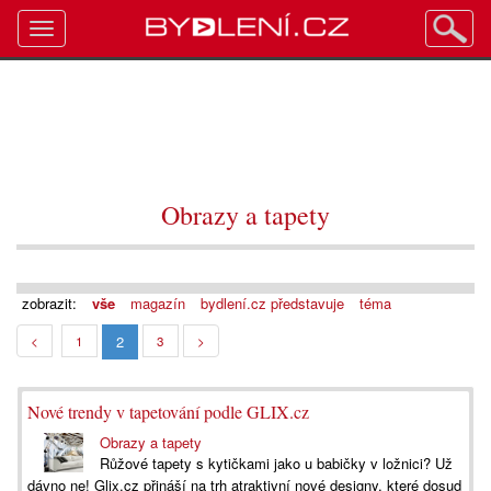
Toggle
navigation
Obrazy a tapety
zobrazit:
vše
magazín
bydlení.cz představuje
téma
2
<
1
3
>
Nové trendy v tapetování podle GLIX.cz
Obrazy a tapety
Růžové tapety s kytičkami jako u babičky v ložnici? Už
dávno ne! Glix.cz přináší na trh atraktivní nové designy, které dosud