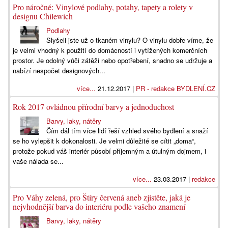
Pro náročné: Vinylové podlahy, potahy, tapety a rolety v
designu Chilewich
Podlahy
Slyšeli jste už o tkaném vinylu? O vinylu dobře víme, že
je velmi vhodný k použití do domácností i vytížených komerčních
prostor. Je odolný vůči zátěži nebo opotřebení, snadno se udržuje a
nabízí nespočet designových...
více...
21.12.2017 |
PR - redakce BYDLENÍ.CZ
Rok 2017 ovládnou přírodní barvy a jednoduchost
Barvy, laky, nátěry
Čím dál tím více lidí řeší vzhled svého bydlení a snaží
se ho vylepšit k dokonalosti. Je velmi důležité se cítit „doma“,
protože pokud váš interiér působí příjemným a útulným dojmem, i
vaše nálada se...
více...
23.03.2017 |
redakce
Pro Váhy zelená, pro Štíry červená aneb zjistěte, jaká je
nejvhodnější barva do interiéru podle vašeho znamení
Barvy, laky, nátěry