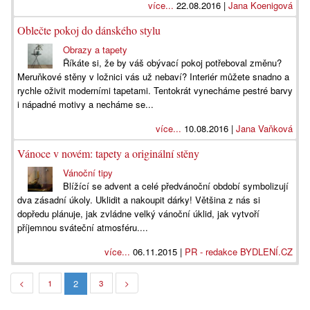
více...
22.08.2016 |
Jana Koenigová
Oblečte pokoj do dánského stylu
Obrazy a tapety
Říkáte si, že by váš obývací pokoj potřeboval změnu?
Meruňkové stěny v ložnici vás už nebaví? Interiér můžete snadno a
rychle oživit moderními tapetami. Tentokrát vynecháme pestré barvy
i nápadné motivy a necháme se...
více...
10.08.2016 |
Jana Vaňková
Vánoce v novém: tapety a originální stěny
Vánoční tipy
Blížící se advent a celé předvánoční období symbolizují
dva zásadní úkoly. Uklidit a nakoupit dárky! Většina z nás si
dopředu plánuje, jak zvládne velký vánoční úklid, jak vytvoří
příjemnou sváteční atmosféru....
více...
06.11.2015 |
PR - redakce BYDLENÍ.CZ
2
<
1
3
>