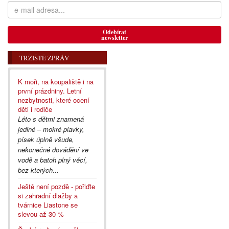
Odebírat
newsletter
TRŽIŠTĚ ZPRÁV
K moři, na koupaliště i na
první prázdniny. Letní
nezbytnosti, které ocení
děti i rodiče
Léto s dětmi znamená
jediné – mokré plavky,
písek úplně všude,
nekonečné dovádění ve
vodě a batoh plný věcí,
bez kterých...
Ještě není pozdě - pořiďte
si zahradní dlažby a
tvárnice Liastone se
slevou až 30 %