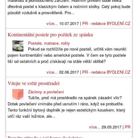
materiálů a jednoduchého zařízení. Hlavním prvkem bude velká
dřevěná postel s klasickým čelem a nočními stolky. Celý pokoj bude
působit vzdušně a prosvětleně. Pro...
více...
10.07.2017 |
PR - redakce BYDLENÍ.CZ
Kontinentální postele pro požitek ze spánku
Postele, matrace, rošty
Pokud se rozhlížíte po nové posteli, určitě vám neunikl
pojem kontinentální nebo americké postele. V čem se tyto postele
liší od ostatních a proč získávají na stále větší oblibě?
více...
02.06.2017 |
PR - redakce BYDLENÍ.CZ
Vítejte ve světě prostěradel
Záclony a povlečení
Tušíte, proč má prostěradlo na spánek zásadní vliv?
Dotek povlečení vnímáte před usnutím i ráno, když se probudíte.
Tento funkční bytový doplněk je nejen estetickým kouskem, který
určí ráz vaší ložnice, ale...
více...
29.05.2017 |
PR
Pozvěte přírodu a její barvy do ložnice