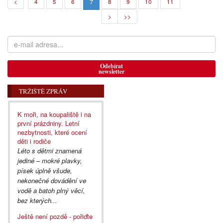
7
<
4
5
6
8
9
10
11
>
>>
Odebírat
newsletter
TRŽIŠTĚ ZPRÁV
K moři, na koupaliště i na
první prázdniny. Letní
nezbytnosti, které ocení
děti i rodiče
Léto s dětmi znamená
jediné – mokré plavky,
písek úplně všude,
nekonečné dovádění ve
vodě a batoh plný věcí,
bez kterých...
Ještě není pozdě - pořiďte