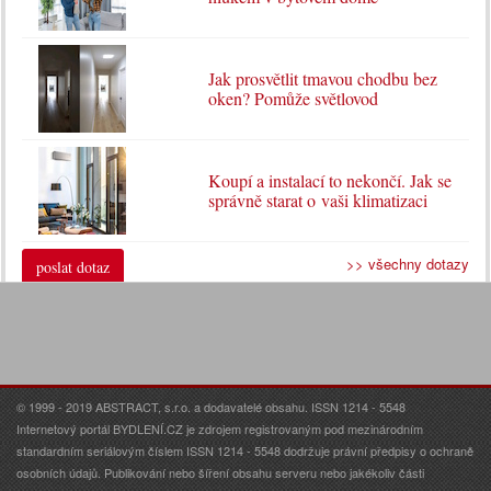
Jak prosvětlit tmavou chodbu bez
oken? Pomůže světlovod
Koupí a instalací to nekončí. Jak se
správně starat o vaši klimatizaci
>> všechny dotazy
poslat dotaz
© 1999 - 2019 ABSTRACT, s.r.o. a dodavatelé obsahu. ISSN 1214 - 5548
Internetový portál BYDLENÍ.CZ je zdrojem registrovaným pod mezinárodním
standardním seriálovým číslem ISSN 1214 - 5548 dodržuje právní předpisy o ochraně
osobních údajů. Publikování nebo šíření obsahu serveru nebo jakékoliv části