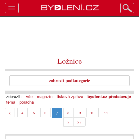
Toggle
navigation
Ložnice
zobrazit podkategorie
zobrazit:
vše
magazín
tisková zpráva
bydlení.cz představuje
téma
poradna
7
<
4
5
6
8
9
10
11
>
>>