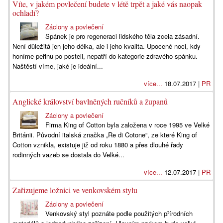
Víte, v jakém povlečení budete v létě trpět a jaké vás naopak
ochladí?
Záclony a povlečení
Spánek je pro regeneraci lidského těla zcela zásadní.
Není důležitá jen jeho délka, ale i jeho kvalita. Upocené noci, kdy
honíme peřinu po posteli, nepatří do kategorie zdravého spánku.
Naštěstí víme, jaké je ideální...
více...
18.07.2017 |
PR
Anglické království bavlněných ručníků a županů
Záclony a povlečení
Firma King of Cotton byla založena v roce 1995 ve Velké
Británii. Původní italská značka „Re di Cotone“, ze které King of
Cotton vznikla, existuje již od roku 1880 a přes dlouhé řady
rodinných vazeb se dostala do Velké...
více...
12.07.2017 |
PR
Zařizujeme ložnici ve venkovském stylu
Záclony a povlečení
Venkovský styl poznáte podle použitých přírodních