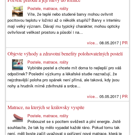
Postele, matrace, rošty
Víte, že teplé nebo studené barvy mohou ovlivnit
pocitovou teplotu v ložnici až o několik stupňů? Barvy v interiéru
mají velký význam. Dávají mu typický charakter, mohou opticky
ovlivňovat velikost prostoru a působí i na...
více...
08.05.2017 |
PR
Objevte výhody a zdravotní benefity polohovatelných postelí
Postele, matrace, rošty
Vybíráte postel a chcete mít doma to nejlepší pro váš
odpočinek? Poslední výzkumy a lékařské studie naznačují, že
nejzdravější poloha pro spánek není přímá, ale taková, kdy jsou
nohy a hrudník mírně zdvihnuté a srdce...
více...
05.05.2017 |
PR
Matrace, na kterých se královsky vyspíte
Postele, matrace, rošty
Probouzet se s pocitem svěžesti a plní energie. Jistě
souhlasíte, že tak by mělo vypadat každé ráno. Pokud tomu tak
není, měli byste začít uvažovat o pořízení nové matrace, která je