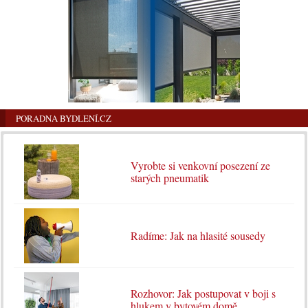
PORADNA BYDLENÍ.CZ
Vyrobte si venkovní posezení ze
starých pneumatik
Radíme: Jak na hlasité sousedy
Rozhovor: Jak postupovat v boji s
hlukem v bytovém domě