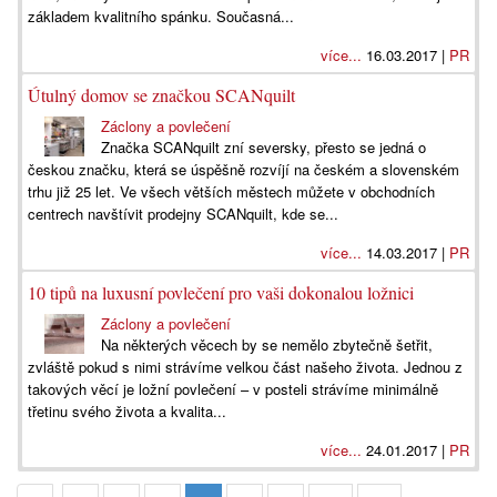
základem kvalitního spánku. Současná...
více...
16.03.2017 |
PR
Útulný domov se značkou SCANquilt
Záclony a povlečení
Značka SCANquilt zní seversky, přesto se jedná o
českou značku, která se úspěšně rozvíjí na českém a slovenském
trhu již 25 let. Ve všech větších městech můžete v obchodních
centrech navštívit prodejny SCANquilt, kde se...
více...
14.03.2017 |
PR
10 tipů na luxusní povlečení pro vaši dokonalou ložnici
Záclony a povlečení
Na některých věcech by se nemělo zbytečně šetřit,
zvláště pokud s nimi strávíme velkou část našeho života. Jednou z
takových věcí je ložní povlečení – v posteli strávíme minimálně
třetinu svého života a kvalita...
více...
24.01.2017 |
PR