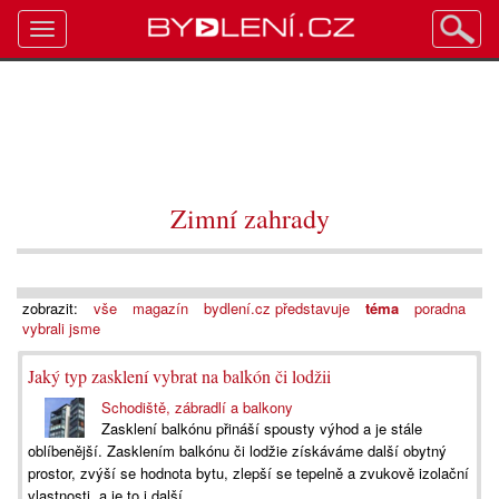
Toggle
navigation
Zimní zahrady
zobrazit:
vše
magazín
bydlení.cz představuje
téma
poradna
vybrali jsme
Jaký typ zasklení vybrat na balkón či lodžii
Schodiště, zábradlí a balkony
Zasklení balkónu přináší spousty výhod a je stále
oblíbenější. Zasklením balkónu či lodžie získáváme další obytný
prostor, zvýší se hodnota bytu, zlepší se tepelně a zvukově izolační
vlastnosti, a je to i další...