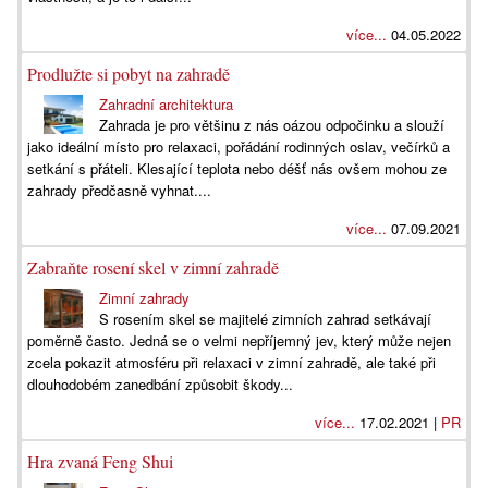
více...
04.05.2022
Prodlužte si pobyt na zahradě
Zahradní architektura
Zahrada je pro většinu z nás oázou odpočinku a slouží
jako ideální místo pro relaxaci, pořádání rodinných oslav, večírků a
setkání s přáteli. Klesající teplota nebo déšť nás ovšem mohou ze
zahrady předčasně vyhnat....
více...
07.09.2021
Zabraňte rosení skel v zimní zahradě
Zimní zahrady
S rosením skel se majitelé zimních zahrad setkávají
poměrně často. Jedná se o velmi nepříjemný jev, který může nejen
zcela pokazit atmosféru při relaxaci v zimní zahradě, ale také při
dlouhodobém zanedbání způsobit škody...
více...
17.02.2021 |
PR
Hra zvaná Feng Shui