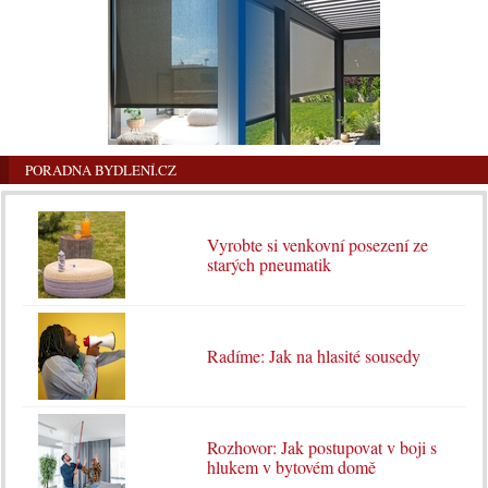
PORADNA BYDLENÍ.CZ
Vyrobte si venkovní posezení ze
starých pneumatik
Radíme: Jak na hlasité sousedy
Rozhovor: Jak postupovat v boji s
hlukem v bytovém domě