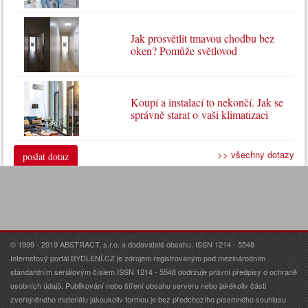
Jak prosvětlit tmavou chodbu bez
oken? Pomůže světlovod
Koupí a instalací to nekončí. Jak se
správně starat o vaši klimatizaci
>> všechny dotazy
poslat dotaz
© 1999 - 2019 ABSTRACT, s.r.o. a dodavatelé obsahu. ISSN 1214 - 5548
Internetový portál BYDLENÍ.CZ je zdrojem registrovaným pod mezinárodním
standardním seriálovým číslem ISSN 1214 - 5548 dodržuje právní předpisy o ochraně
osobních údajů. Publikování nebo šíření obsahu serveru nebo jakékoliv části
zveřejněného materiálu jakoukoliv formou je bez předchozího písemného souhlasu