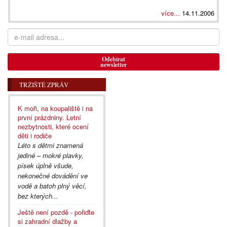
více...
14.11.2006
Odebírat
newsletter
TRŽIŠTĚ ZPRÁV
K moři, na koupaliště i na
první prázdniny. Letní
nezbytnosti, které ocení
děti i rodiče
Léto s dětmi znamená
jediné – mokré plavky,
písek úplně všude,
nekonečné dovádění ve
vodě a batoh plný věcí,
bez kterých...
Ještě není pozdě - pořiďte
si zahradní dlažby a