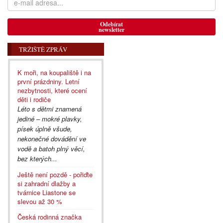
Odebírat
newsletter
TRŽIŠTĚ ZPRÁV
K moři, na koupaliště i na
první prázdniny. Letní
nezbytnosti, které ocení
děti i rodiče
Léto s dětmi znamená
jediné – mokré plavky,
písek úplně všude,
nekonečné dovádění ve
vodě a batoh plný věcí,
bez kterých...
Ještě není pozdě - pořiďte
si zahradní dlažby a
tvárnice Liastone se
slevou až 30 %
Česká rodinná značka