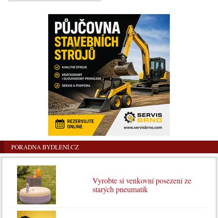
PORADNA BYDLENÍ.CZ
Vyrobte si venkovní posezení ze
starých pneumatik