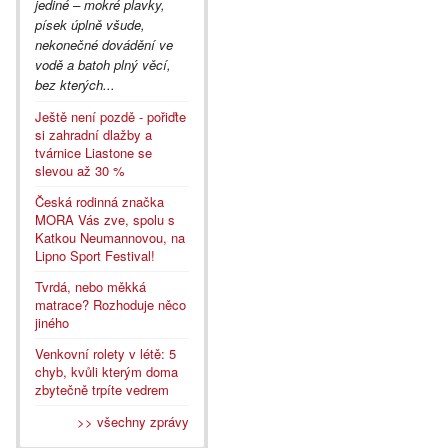
jediné – mokré plavky,
písek úplně všude,
nekonečné dovádění ve
vodě a batoh plný věcí,
bez kterých...
Ještě není pozdě - pořiďte
si zahradní dlažby a
tvárnice Liastone se
slevou až 30 %
Česká rodinná značka
MORA Vás zve, spolu s
Katkou Neumannovou, na
Lipno Sport Festival!
Tvrdá, nebo měkká
matrace? Rozhoduje něco
jiného
Venkovní rolety v létě: 5
chyb, kvůli kterým doma
zbytečně trpíte vedrem
>> všechny zprávy