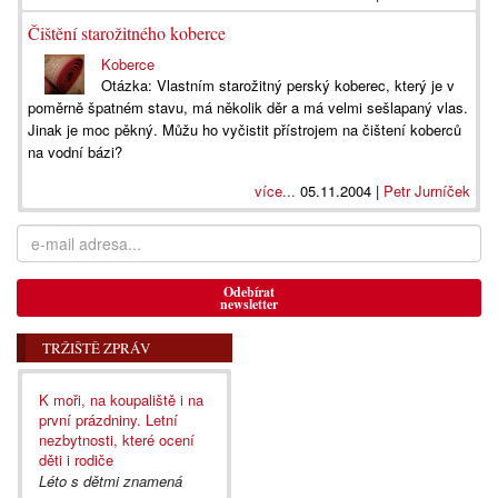
Čištění starožitného koberce
Koberce
Otázka: Vlastním starožitný perský koberec, který je v
poměrně špatném stavu, má několik děr a má velmi sešlapaný vlas.
Jinak je moc pěkný. Můžu ho vyčistit přístrojem na čištení koberců
na vodní bázi?
více...
05.11.2004 |
Petr Jurníček
Odebírat
newsletter
TRŽIŠTĚ ZPRÁV
K moři, na koupaliště i na
první prázdniny. Letní
nezbytnosti, které ocení
děti i rodiče
Léto s dětmi znamená