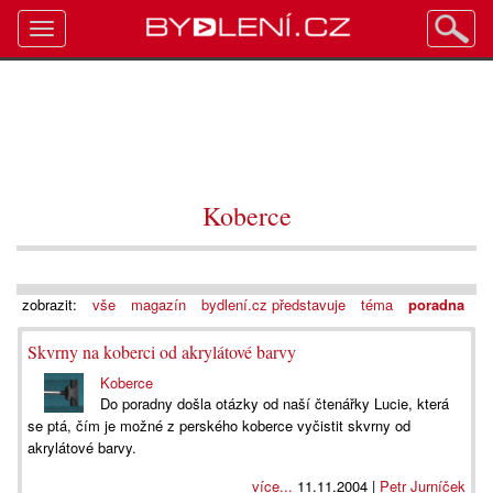
Toggle
navigation
Koberce
zobrazit:
vše
magazín
bydlení.cz představuje
téma
poradna
Skvrny na koberci od akrylátové barvy
Koberce
Do poradny došla otázky od naší čtenářky Lucie, která
se ptá, čím je možné z perského koberce vyčistit skvrny od
akrylátové barvy.
více...
11.11.2004 |
Petr Jurníček