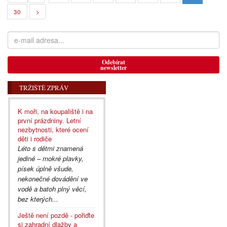
30
>
Odebírat
newsletter
TRŽIŠTĚ ZPRÁV
K moři, na koupaliště i na
první prázdniny. Letní
nezbytnosti, které ocení
děti i rodiče
Léto s dětmi znamená
jediné – mokré plavky,
písek úplně všude,
nekonečné dovádění ve
vodě a batoh plný věcí,
bez kterých...
Ještě není pozdě - pořiďte
si zahradní dlažby a