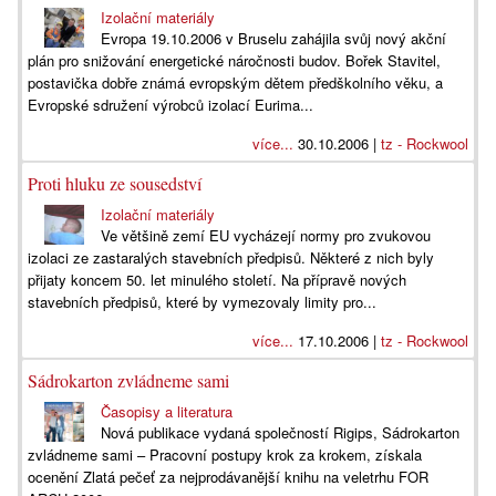
Izolační materiály
Evropa 19.10.2006 v Bruselu zahájila svůj nový akční
plán pro snižování energetické náročnosti budov. Bořek Stavitel,
postavička dobře známá evropským dětem předškolního věku, a
Evropské sdružení výrobců izolací Eurima...
více...
30.10.2006 |
tz - Rockwool
Proti hluku ze sousedství
Izolační materiály
Ve většině zemí EU vycházejí normy pro zvukovou
izolaci ze zastaralých stavebních předpisů. Některé z nich byly
přijaty koncem 50. let minulého století. Na přípravě nových
stavebních předpisů, které by vymezovaly limity pro...
více...
17.10.2006 |
tz - Rockwool
Sádrokarton zvládneme sami
Časopisy a literatura
Nová publikace vydaná společností Rigips, Sádrokarton
zvládneme sami – Pracovní postupy krok za krokem, získala
ocenění Zlatá pečeť za nejprodávanější knihu na veletrhu FOR