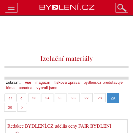
Toggle
navigation
Izolační materiály
zobrazit:
vše
magazín
tisková zpráva
bydlení.cz představuje
téma
poradna
vybrali jsme
29
<<
<
23
24
25
26
27
28
30
>
Redakce BYDLENÍ.CZ udělila ceny FAIR BYDLENÍ