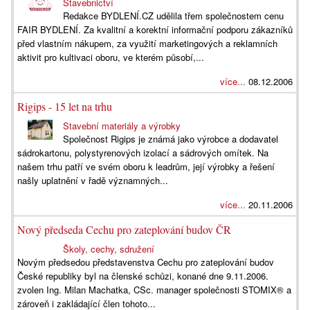
Stavebnictví
Redakce BYDLENÍ.CZ udělila třem společnostem cenu
FAIR BYDLENÍ. Za kvalitní a korektní informační podporu zákazníků
před vlastním nákupem, za využití marketingových a reklamních
aktivit pro kultivaci oboru, ve kterém působí,...
více...
08.12.2006
Rigips - 15 let na trhu
Stavební materiály a výrobky
Společnost Rigips je známá jako výrobce a dodavatel
sádrokartonu, polystyrenových izolací a sádrových omítek. Na
našem trhu patří ve svém oboru k leadrům, její výrobky a řešení
našly uplatnění v řadě významných...
více...
20.11.2006
Nový předseda Cechu pro zateplování budov ČR
Školy, cechy, sdružení
Novým předsedou představenstva Cechu pro zateplování budov
České republiky byl na členské schůzi, konané dne 9.11.2006.
zvolen Ing. Milan Machatka, CSc. manager společnosti STOMIX® a
zároveň i zakládající člen tohoto...