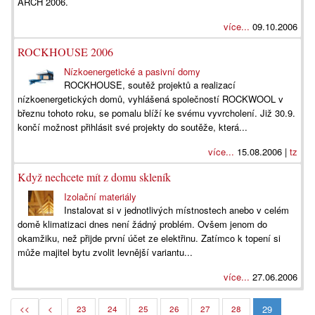
ARCH 2006.
více...
09.10.2006
ROCKHOUSE 2006
Nízkoenergetické a pasivní domy
ROCKHOUSE, soutěž projektů a realizací
nízkoenergetických domů, vyhlášená společností ROCKWOOL v
březnu tohoto roku, se pomalu blíží ke svému vyvrcholení. Již 30.9.
končí možnost přihlásit své projekty do soutěže, která...
více...
15.08.2006 |
tz
Když nechcete mít z domu skleník
Izolační materiály
Instalovat si v jednotlivých místnostech anebo v celém
domě klimatizaci dnes není žádný problém. Ovšem jenom do
okamžiku, než přijde první účet ze elektřinu. Zatímco k topení si
může majitel bytu zvolit levnější variantu...
více...
27.06.2006
29
<<
<
23
24
25
26
27
28