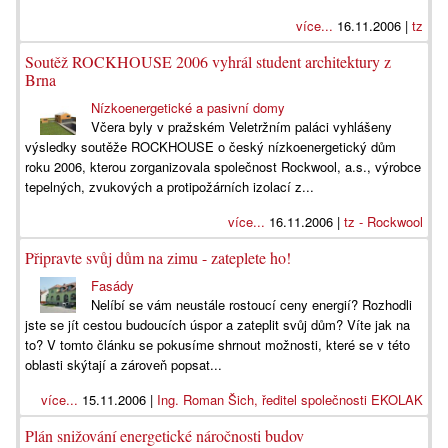
více...
16.11.2006 |
tz
Soutěž ROCKHOUSE 2006 vyhrál student architektury z
Brna
Nízkoenergetické a pasivní domy
Včera byly v pražském Veletržním paláci vyhlášeny
výsledky soutěže ROCKHOUSE o český nízkoenergetický dům
roku 2006, kterou zorganizovala společnost Rockwool, a.s., výrobce
tepelných, zvukových a protipožárních izolací z...
více...
16.11.2006 |
tz - Rockwool
Připravte svůj dům na zimu - zateplete ho!
Fasády
Nelíbí se vám neustále rostoucí ceny energií? Rozhodli
jste se jít cestou budoucích úspor a zateplit svůj dům? Víte jak na
to? V tomto článku se pokusíme shrnout možnosti, které se v této
oblasti skýtají a zároveň popsat...
více...
15.11.2006 |
Ing. Roman Šich, ředitel společnosti EKOLAK
Plán snižování energetické náročnosti budov