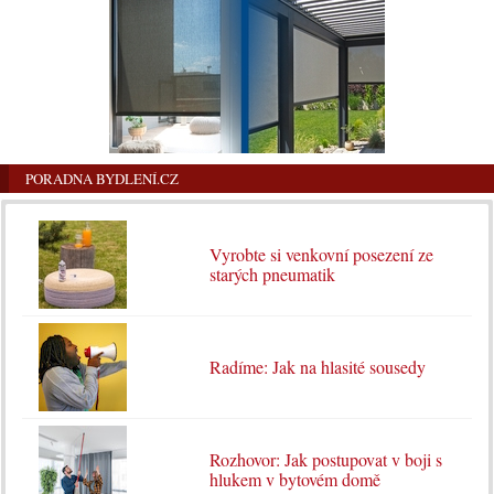
PORADNA BYDLENÍ.CZ
Vyrobte si venkovní posezení ze
starých pneumatik
Radíme: Jak na hlasité sousedy
Rozhovor: Jak postupovat v boji s
hlukem v bytovém domě