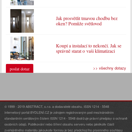
Jak prosvětlit tmavou chodbu bez
oken? Pomůže světlovod
Koupí a instalací to nekončí. Jak se
správně starat o vaši klimatizaci
>> všechny dotazy
poslat dotaz
© 1999 - 2019 ABSTRACT, s.r.o. a dodavatelé obsahu. ISSN 1214 - 5548
Internetový portál BYDLENÍ.CZ je zdrojem registrovaným pod mezinárodním
standardním seriálovým číslem ISSN 1214 - 5548 dodržuje právní předpisy o ochraně
osobních údajů. Publikování nebo šíření obsahu serveru nebo jakékoliv části
zveřejněného materiálu jakoukoliv formou je bez předchozího písemného souhlasu