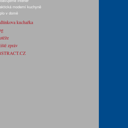
bavujeme interiér
aktická moderní kuchyně
plo v domě
dlínkova kuchařka
og
utěže
iště zpráv
BSTRACT.CZ