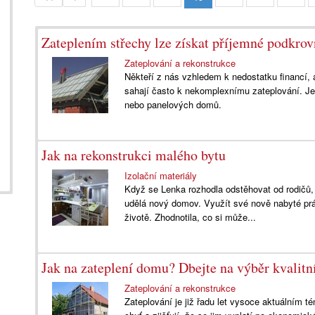
Zateplením střechy lze získat příjemné podkrov
Zateplování a rekonstrukce
Někteří z nás vzhledem k nedostatku financí, a
sahají často k nekomplexnímu zateplování. Je
nebo panelových domů.
Jak na rekonstrukci malého bytu
Izolační materiály
Když se Lenka rozhodla odstěhovat od rodičů,
udělá nový domov. Využít své nově nabyté prá
životě. Zhodnotila, co si může...
Jak na zateplení domu? Dbejte na výběr kvalitn
Zateplování a rekonstrukce
Zateplování je již řadu let vysoce aktuálním t