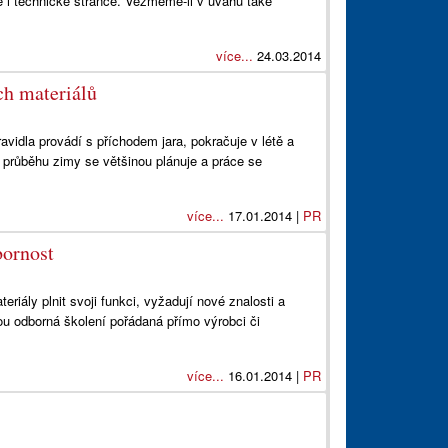
ké i technické stránce. Vezmeme-li v úvahu také
více...
24.03.2014
ch materiálů
vidla provádí s příchodem jara, pokračuje v létě a
průběhu zimy se většinou plánuje a práce se
více...
17.01.2014 |
PR
bornost
riály plnit svoji funkci, vyžadují nové znalosti a
sou odborná školení pořádaná přímo výrobci či
více...
16.01.2014 |
PR