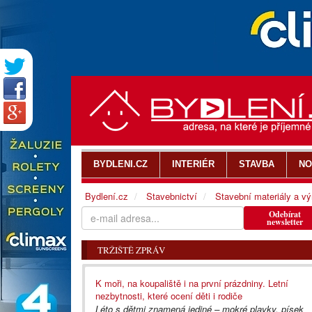
BYDLENI.CZ
INTERIÉR
STAVBA
NO
Bydlení.cz
Stavebnictví
Stavební materiály a v
Odebírat
newsletter
TRŽIŠTĚ ZPRÁV
K moři, na koupaliště i na první prázdniny. Letní
nezbytnosti, které ocení děti i rodiče
Léto s dětmi znamená jediné – mokré plavky, písek