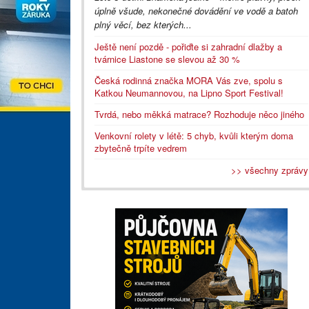
úplně všude, nekonečné dovádění ve vodě a batoh
plný věcí, bez kterých...
Ještě není pozdě - pořiďte si zahradní dlažby a
tvárnice Liastone se slevou až 30 %
Česká rodinná značka MORA Vás zve, spolu s
Katkou Neumannovou, na Lipno Sport Festival!
Tvrdá, nebo měkká matrace? Rozhoduje něco jiného
Venkovní rolety v létě: 5 chyb, kvůli kterým doma
zbytečně trpíte vedrem
>> všechny zprávy