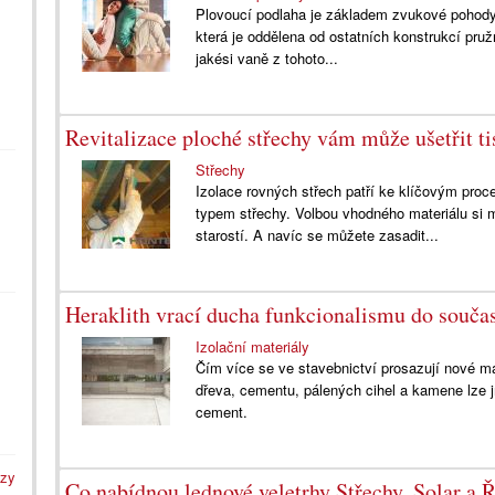
Plovoucí podlaha je základem zvukové pohody v
která je oddělena od ostatních konstrukcí pr
jakési vaně z tohoto...
Revitalizace ploché střechy vám může ušetřit ti
Střechy
Izolace rovných střech patří ke klíčovým pro
typem střechy. Volbou vhodného materiálu si m
starostí. A navíc se můžete zasadit...
Heraklith vrací ducha funkcionalismu do souča
Izolační materiály
Čím více se ve stavebnictví prosazují nové mat
dřeva, cementu, pálených cihel a kamene lze j
cement.
azy
Co nabídnou lednové veletrhy Střechy, Solar a