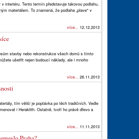
 interiéru. Tento termín představuje takovou podlahu,
užným materiálem. To znamená, že podlaha „plave" v
více...
12.12.2013
síce
cesům stavby nebo rekonstrukce všech domů s tímto
ůžete ušetřit nejen budoucí náklady, ale i mnoho
více...
26.11.2013
snosti
eriály, tím větší je poptávka po těch tradičních. Vedle
menovat i Heraklith. Ostatně, tvoří ho právě dřevo a
více...
11.11.2013
 Řemeslo Praha?