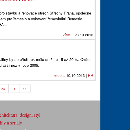
pro stavbu a renovace střech Střechy Praha, společně
trhem pro řemeslo a vybavení řemeslníků Řemeslo
A...
více...
23.10.2013
třiny by se příští rok měla snížit o 15 až 20 %. Ovšem
dražší než v roce 2005.
více...
10.10.2013 |
PR
23
>
>>
hitektura, design, styl
ly a seriály