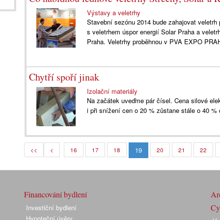
Výstavy a veletrhy
Stavební sezónu 2014 bude zahajovat veletrh 
s veletrhem úspor energií Solar Praha a vele
Praha. Veletrhy proběhnou v PVA EXPO PRAH
Chytří spoří jinak
Izolační materiály
Na začátek uveďme pár čísel. Cena silové elek
i při snížení cen o 20 % zůstane stále o 40 % 
19
<<
<
16
17
18
20
21
22
Financování bydlení
Arc
Cyk
Investiční bydlení
Hypoteční úvěry