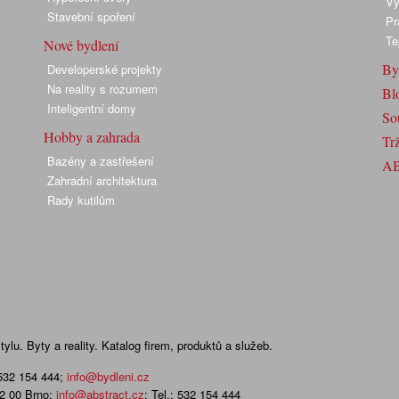
Vy
Stavební spoření
Pr
Te
Nové bydlení
By
Developerské projekty
Na reality s rozumem
Bl
Inteligentní domy
So
Hobby a zahrada
Trž
Bazény a zastřešení
A
Zahradní architektura
Rady kutilům
lu. Byty a reality. Katalog firem, produktů a služeb.
 532 154 444
;
info@bydleni.cz
02 00 Brno;
info@abstract.cz
; Tel.: 532 154 444