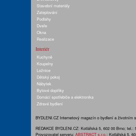
Stavební materiály
Zateplování
Podlahy
Dveře
Okna
Realizace
Interiér
Kuchyně
Koupelny
Ložnice
Dětský pokoj
Nábytek
Bytové doplňky
Domácí spotřebiče a elektronika
Zdravé bydlení
BYDLENI.CZ
Internetový magazín o bydlení a životním sty
REDAKCE BYDLENI.CZ:
Kotlářská 5, 602 00 Brno;
tel.:
Provozovatel serveru:
ABSTRACT s.r.o.
; Kotlářská 5, 6