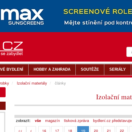
VÉ BYDLENÍ
HOBBY A ZAHRADA
SOUTĚŽE
SERIÁLY
ýrobky
Izolační materiály
články
Izolační mat
zobrazit:
vše
magazín
tisková zpráva
bydlení.cz představuje
19
<<
<
16
17
18
20
21
22