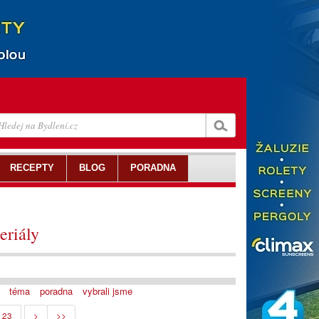
RECEPTY
BLOG
PORADNA
eriály
téma
poradna
vybrali jsme
23
>
>>