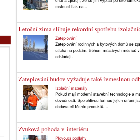
chuť a zjišťují, že se jim vyplatí po ekonomic
rostoucí tlak na...
Letošní zima slibuje rekordní spotřebu izolační
Zateplování
Zateplování rodinných a bytových domů se zpra
utichá na podzim. Během mrazivých měsíců v 
odkládají.
Zateplování budov vyžaduje také řemeslnou od
Izolační materiály
Pokud mají moderní stavební technologie a mate
dovednosti. Spolehlivou formou jejich šíření j
dodavateli těchto produktů....
Zvuková pohoda v interiéru
Plovoucí podlahy