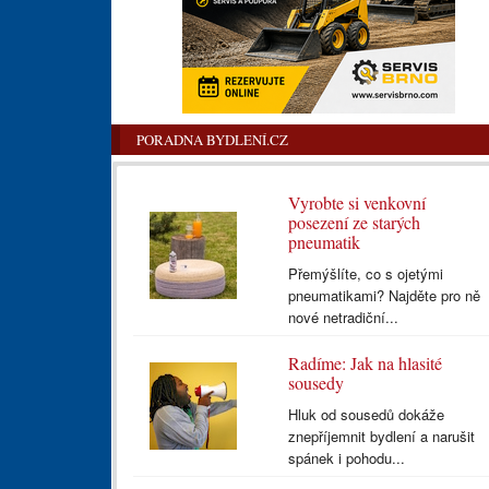
PORADNA BYDLENÍ.CZ
Vyrobte si venkovní
posezení ze starých
pneumatik
Přemýšlíte, co s ojetými
pneumatikami? Najděte pro ně
nové netradiční...
Radíme: Jak na hlasité
sousedy
Hluk od sousedů dokáže
znepříjemnit bydlení a narušit
spánek i pohodu...