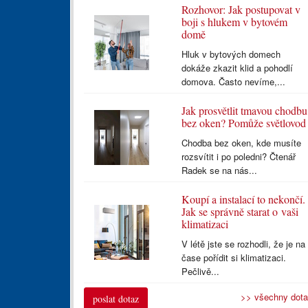
Rozhovor: Jak postupovat v
boji s hlukem v bytovém
domě
Hluk v bytových domech
dokáže zkazit klid a pohodlí
domova. Často nevíme,...
Jak prosvětlit tmavou chodbu
bez oken? Pomůže světlovod
Chodba bez oken, kde musíte
rozsvítit i po poledni? Čtenář
Radek se na nás...
Koupí a instalací to nekončí.
Jak se správně starat o vaši
klimatizaci
V létě jste se rozhodli, že je na
čase pořídit si klimatizaci.
Pečlivě...
>> všechny dot
poslat dotaz