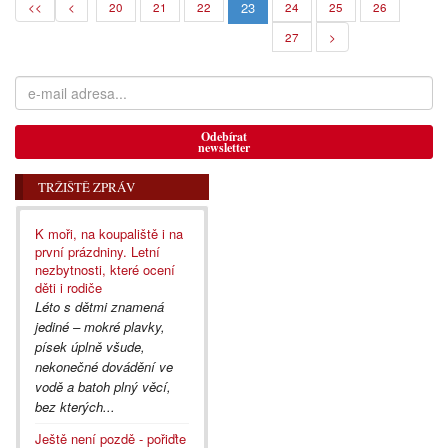
23
<<
<
20
21
22
24
25
26
27
>
Odebírat
newsletter
TRŽIŠTĚ ZPRÁV
K moři, na koupaliště i na
první prázdniny. Letní
nezbytnosti, které ocení
děti i rodiče
Léto s dětmi znamená
jediné – mokré plavky,
písek úplně všude,
nekonečné dovádění ve
vodě a batoh plný věcí,
bez kterých...
Ještě není pozdě - pořiďte