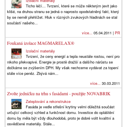
Izolační materiály
Ticho léčí… Tvrzení, které se může některým jevit jako
klišé, na druhou stranu se jedná o naprosto opodstatněný fakt, který
by se neměl přehlížet. Hluk v různých zvukových hladinách se stal
součástí našeho...
více...
05.04.2011 |
PR
Foukaná izolace MAGMARELAX®
Izolační materiály
Tvrzení, že ceny energií a tepla neustále rostou, není pro
nikoho překvapivé. Energie je prostě dražší a dalšího nárůstu se
dočkáme se zvýšením DPH. My však nechceme vydávat za topení
stále více peněz. Zbývá nám...
více...
30.03.2011
Zvolte jedničku na trhu s fasádami - použijte NOVABRIK
Zateplování a rekonstrukce
Fasáda je vedle střešní krytiny velmi důležitá součást
určující celkový vzhled a funkčnost domu. Investice do opláštění
domu by měla být vždy dlouhodobá, proto je dobré volit kvalitní a
osvědčené materiály. Stále...