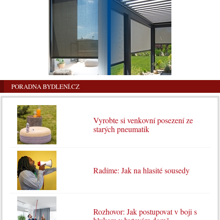
PORADNA BYDLENÍ.CZ
Vyrobte si venkovní posezení ze
starých pneumatik
Radíme: Jak na hlasité sousedy
Rozhovor: Jak postupovat v boji s