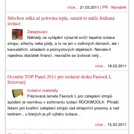
více...
21.03.2011 |
PR - Novabrik
Střechou utíká až polovina tepla, zarazit to může foukaná
izolace
Zateplování
Náklady na vytápění výrazně sníží tepelná izolace
stropu, střechy nebo půdy, a to ne jen v rodinných domech, ale i
kancelářích, skladech a průmyslových objektech. Nemáte-li
najednou dostatek financí, nesnažte se izolovat celý...
více...
18.03.2011
Ocenění TOP Panel 2011 pro izolační desku Fasrock L
frézovaný
Izolační materiály
Frézovaná lamela Fasrock L pro zateplení stropů
spodem je novinkou v sortimentu izolací ROCKWOOL®. Přináší
řešení pro kvalitní zateplení stropů nad sklepními prostory a nad
terénem , u kterých je při výběru izolace...
více...
15.03.2011