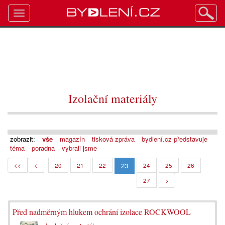
Toggle
navigation
Izolační materiály
zobrazit:
vše
magazín
tisková zpráva
bydlení.cz představuje
téma
poradna
vybrali jsme
23
<<
<
20
21
22
24
25
26
27
>
Před nadměrným hlukem ochrání izolace ROCKWOOL