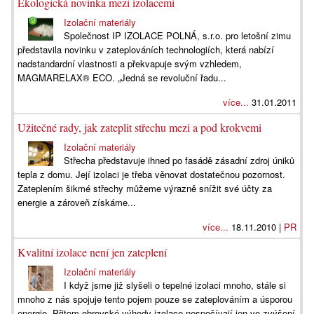
Ekologická novinka mezi izolacemi
Izolační materiály
Společnost IP IZOLACE POLNÁ, s.r.o. pro letošní zimu
představila novinku v zateplováních technologiích, která nabízí
nadstandardní vlastnosti a překvapuje svým vzhledem,
MAGMARELAX® ECO. „Jedná se revoluční řadu...
více...
31.01.2011
Užitečné rady, jak zateplit střechu mezi a pod krokvemi
Izolační materiály
Střecha představuje ihned po fasádě zásadní zdroj úniků
tepla z domu. Její izolaci je třeba věnovat dostatečnou pozornost.
Zateplením šikmé střechy můžeme výrazně snížit své účty za
energie a zároveň získáme...
více...
18.11.2010 |
PR
Kvalitní izolace není jen zateplení
Izolační materiály
I když jsme již slyšeli o tepelné izolaci mnoho, stále si
mnoho z nás spojuje tento pojem pouze se zateplováním a úsporou
energie. Přitom obrovské výhody izolace nespočívají jen ve zvýšení