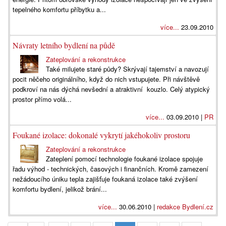
tepelného komfortu příbytku a...
více...
23.09.2010
Návraty letního bydlení na půdě
Zateplování a rekonstrukce
Také milujete staré půdy? Skrývají tajemství a navozují
pocit něčeho originálního, když do nich vstupujete. Při návštěvě
podkroví na nás dýchá nevšední a atraktivní kouzlo. Celý atypický
prostor přímo volá...
více...
03.09.2010 |
PR
Foukané izolace: dokonalé vykrytí jakéhokoliv prostoru
Zateplování a rekonstrukce
Zateplení pomocí technologie foukané izolace spojuje
řadu výhod - technických, časových i finančních. Kromě zamezení
nežádoucího úniku tepla zajišťuje foukaná izolace také zvýšení
komfortu bydlení, jelikož brání...
více...
30.06.2010 |
redakce Bydlení.cz