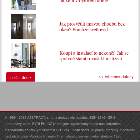
hlukem v bytovém domě
Jak prosvětlit tmavou chodbu bez
oken? Pomůže světlovod
Koupí a instalací to nekončí. Jak se
správně starat o vaši klimatizaci
>> všechny dotazy
poslat dotaz
© 1999 - 2019 ABSTRACT, s.r.o. a dodavatelé obsahu. ISSN 1214 - 5548
Internetový portál BYDLENÍ.CZ je zdrojem registrovaným pod mezinárodním
standardním seriálovým číslem ISSN 1214 - 5548 dodržuje právní předpisy o ochraně
osobních údajů. Publikování nebo šíření obsahu serveru nebo jakékoliv části