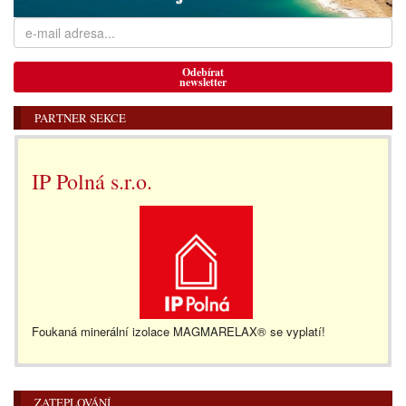
Odebírat
newsletter
PARTNER SEKCE
IP Polná s.r.o.
Foukaná minerální izolace MAGMARELAX® se vyplatí!
ZATEPLOVÁNÍ