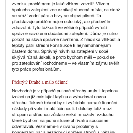
zvenku, problémem je také vlhkost zevnitř. Vlivem
špatného zateplení zde vznikají studená místa, na nichž
se sráží vodní pára a brzy se objeví plíseň. Ta
představuje problém nejen estetický, ale především
zdravotní. Tyto těžkosti ve většině případů vyřeší
správně navržené dodatečné zateplení. Důraz je nutno
položit na slova správně navržené. Z hlediska vlhkosti a
teploty patří střešní konstrukce k nejnamáhanějším
částem domu. Správný návrh na zateplení v sobě
skrývá různá úskalí, a proto bychom měli – pokud se
pro zateplování rozhodneme – ve vlastním zájmu svěřit
tyto práce profesionálům.
Překrýt? Drahé a málo účinné
Nevhodné je v případě pultové střechy umístit tepelnou
izolaci na již existující krytinu a vybudovat novou
střechu. Takové řešení by si vyžádalo nemalé finanční
náklady při velmi malé účinnosti. I dále by totiž mezi
stropem a střechou zůstalo velké množství vzduchu,
které bychom na jedné straně ohřívali a současně
odvětrávali. Vezmeme-li v úvahu problémy s
kondenzací par a nežádoucí snížení stropů, u většiny