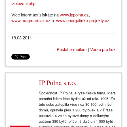
izolovani.php
Více informací získáte na
www.ippolna.cz
,
www.magmarelax.cz
a
www.energeticke-projekty.cz
.
18.03.2011
Poslat e-mailem
|
Verze pro tisk
IP Polná s.r.o.
Společnost IP Polná je ryze česká firma, která
pomáhá lidem lépe bydlet už od roku 1995. Za
tuto dobu zateplila více než 30 100 rodinných
domů, opravila přes 1 200 bytovek a v Praze
postavila 4 velké bytové domy s celkovým
počtem 380 bytů, přičemž dalších 1 000 bytů
aktuálně připravuje do prodeje. Vypracovala se