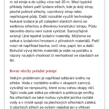
m od stroje a do výšky více než 20 m. Mezi typické
příklady řešení patří izolace střech, kde je dutý strop,
ploché pultové střechy, vazníkový strop nebo
nepřístupné půdy. Další rozsáhlé využití technologie
foukané izolace je při zateplení starších domů se
sedlovou střechou a dřevěnou konstrukcí stropu. Půdu
takového domu není nutné vyklízet. Samozřejmě
existují i jiné tepelně izolační materiály. Můžeme se
setkat s izolačními hmotami z přírodních materiálů. Patří
mezi ně například bavlna, ovčí vlna, papír, len a další.
Bohužel vývoj těchto materiálů je stále na počátku a
názory na jejich vhodnost či nevhodnost ve stavbách se
liší.
Rovné střechy pořádně potrápí
Velkým problémem je například odtávání sněhu na
střeše. Voda z roztátého sněhu v okapech zamrzá,
vytvářejí se rampouchy, které svou vahou okapy ničí.
Tající voda pak stéká po stěnách a poškozuje omítky.
Na střechách se také mohou vytvářet jezírka roztáté
vody a v místě spojů na plechových střechách zatéká.
U plochých střech se ovšem nejedná jen o vlhkost