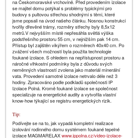
na Českomoravské vrchovině. Před provedením izolace
se majitel domu potýkal s problémy typickými pro
budovy s pultovou střechou shodnými s těmi, které
jsme popsali na úvod našeho článku. Nosnou konstrukci
tvořily dřevěné trámy, rozměry střechy byly 8,5x12
metrů.V nejvyšším místě nepřesáhla světlá výška
podstřešního prostoru 55 cm, v nejnižším pak 14 cm.
Přístup byl zajištěn vikýřem o rozměrech 40x40 cm. Po
zvážení všech možností byla použita technologie
foukané izolace. S ohledem na nepřístupnost prostoru a
náročné vlhkostní podmínky byla z důvodu svých
neměnných vlastností zvolena jako materiál minerální
vata. Provedení samotné izolace netrvalo déle než 3
hodiny. Zpracováno podle podkladů společnosti IP
Izolace Polná. Kromě foukané izolace se společnost
specializuje na energetické audity a vytvořila vlastní
know-how týkající se registru energetických rizik.
Tip:
Podívejte se na to, jak vypadá kompletní realizace
izolování rodinného domu systémem foukané tepelné
izolace MAGMARELAX
www.ippolna.cz/video-izolace-