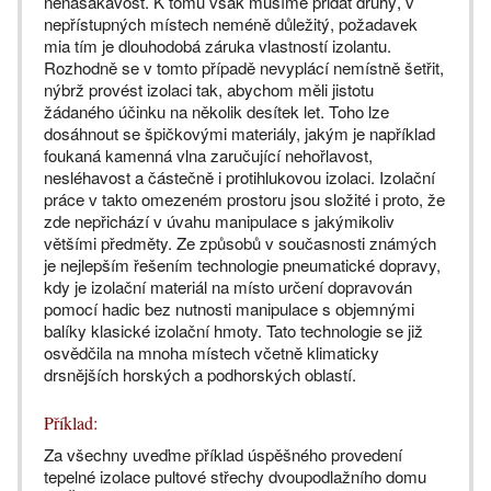
nenasákavost. K tomu však musíme přidat druhý, v
nepřístupných místech neméně důležitý, požadavek
mia tím je dlouhodobá záruka vlastností izolantu.
Rozhodně se v tomto případě nevyplácí nemístně šetřit,
nýbrž provést izolaci tak, abychom měli jistotu
žádaného účinku na několik desítek let. Toho lze
dosáhnout se špičkovými materiály, jakým je například
foukaná kamenná vlna zaručující nehořlavost,
nesléhavost a částečně i protihlukovou izolaci. Izolační
práce v takto omezeném prostoru jsou složité i proto, že
zde nepřichází v úvahu manipulace s jakýmikoliv
většími předměty. Ze způsobů v současnosti známých
je nejlepším řešením technologie pneumatické dopravy,
kdy je izolační materiál na místo určení dopravován
pomocí hadic bez nutnosti manipulace s objemnými
balíky klasické izolační hmoty. Tato technologie se již
osvědčila na mnoha místech včetně klimaticky
drsnějších horských a podhorských oblastí.
Příklad:
Za všechny uveďme příklad úspěšného provedení
tepelné izolace pultové střechy dvoupodlažního domu