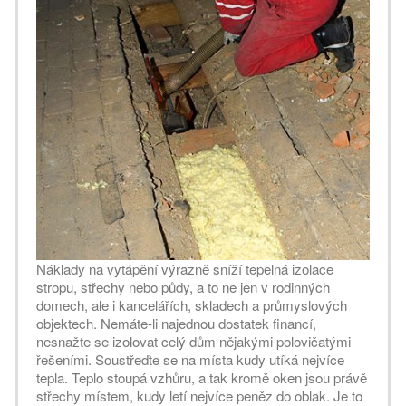
Náklady na vytápění výrazně sníží tepelná izolace
stropu, střechy nebo půdy, a to ne jen v rodinných
domech, ale i kancelářích, skladech a průmyslových
objektech. Nemáte-li najednou dostatek financí,
nesnažte se izolovat celý dům nějakými polovičatými
řešeními. Soustřeďte se na místa kudy utíká nejvíce
tepla. Teplo stoupá vzhůru, a tak kromě oken jsou právě
střechy místem, kudy letí nejvíce peněz do oblak. Je to