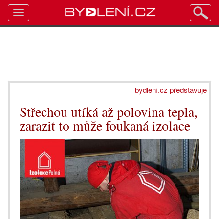
Toggle
navigation
bydlení.cz představuje
Střechou utíká až polovina tepla,
zarazit to může foukaná izolace