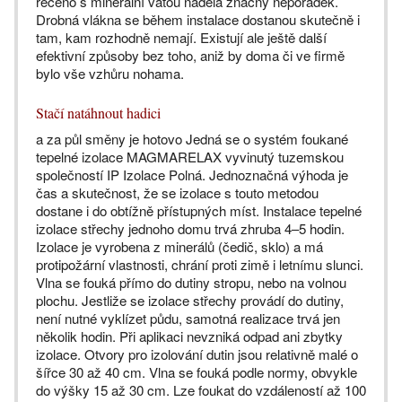
řečeno s minerální vatou nadělá značný nepořádek.
Drobná vlákna se během instalace dostanou skutečně i
tam, kam rozhodně nemají. Existují ale ještě další
efektivní způsoby bez toho, aniž by doma či ve firmě
bylo vše vzhůru nohama.
Stačí natáhnout hadici
a za půl směny je hotovo Jedná se o systém foukané
tepelné izolace MAGMARELAX vyvinutý tuzemskou
společností IP Izolace Polná. Jednoznačná výhoda je
čas a skutečnost, že se izolace s touto metodou
dostane i do obtížně přístupných míst. Instalace tepelné
izolace střechy jednoho domu trvá zhruba 4–5 hodin.
Izolace je vyrobena z minerálů (čedič, sklo) a má
protipožární vlastnosti, chrání proti zimě i letnímu slunci.
Vlna se fouká přímo do dutiny stropu, nebo na volnou
plochu. Jestliže se izolace střechy provádí do dutiny,
není nutné vyklízet půdu, samotná realizace trvá jen
několik hodin. Při aplikaci nevzniká odpad ani zbytky
izolace. Otvory pro izolování dutin jsou relativně malé o
šířce 30 až 40 cm. Vlna se fouká podle normy, obvykle
do výšky 15 až 30 cm. Lze foukat do vzdáleností až 100