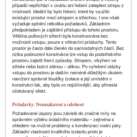
případů nepřichází v úvahu ani řešení zateplení stropu z
místnosti. Ideální by bylo řešení, které by využilo
existující prostor mezi stropem a střechou. I ono však
vyžaduje splnění několika požadavků. Základním
předpokladem je zajištění přístupu do tohoto prostoru.
Většina pultových střech byla konstruována bez
možnosti vstupu, pouze s větracími průduchy. Tento
prostor je často dále členěn do samostatných částí. Bez
rizika poškození konstrukce lze vstup do podstřešního
prostoru zajistit třemi způsoby. Stropem, vikýřem ve
střeše nebo boční stěnou – atikou. Po vyřešení otázky
vstupu do prostoru je dalším neméně důležitým úkolem
navržení správné tloušťky izolace a její umístění v
konstrukci tak, aby byla co nejúčinnější, aby přinesla
očekávaný efekt.
Požadavky: Nenasákavost a odolnost
Požadované úspory jsou závislé do značné míry na
správném výběru izolačního materiálu – zejména s
ohledem na možné problémy s kondenzací vodní páry.
Základní vlastností kvalitního izolantu proto je