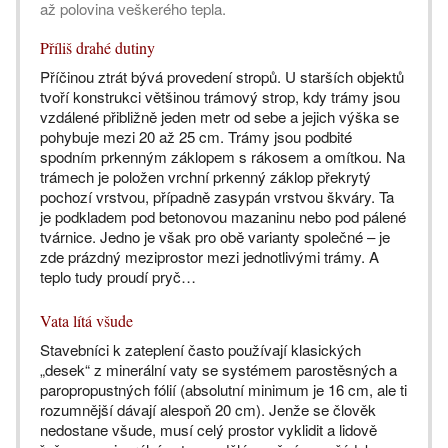
až polovina veškerého tepla.
Příliš drahé dutiny
Příčinou ztrát bývá provedení stropů. U starších objektů
tvoří konstrukci většinou trámový strop, kdy trámy jsou
vzdálené přibližně jeden metr od sebe a jejich výška se
pohybuje mezi 20 až 25 cm. Trámy jsou podbité
spodním prkenným záklopem s rákosem a omítkou. Na
trámech je položen vrchní prkenný záklop překrytý
pochozí vrstvou, případně zasypán vrstvou škváry. Ta
je podkladem pod betonovou mazaninu nebo pod pálené
tvárnice. Jedno je však pro obě varianty společné – je
zde prázdný meziprostor mezi jednotlivými trámy. A
teplo tudy proudí pryč…
Vata lítá všude
Stavebníci k zateplení často používají klasických
„desek“ z minerální vaty se systémem parostěsných a
paropropustných fólií (absolutní minimum je 16 cm, ale ti
rozumnější dávají alespoň 20 cm). Jenže se člověk
nedostane všude, musí celý prostor vyklidit a lidově