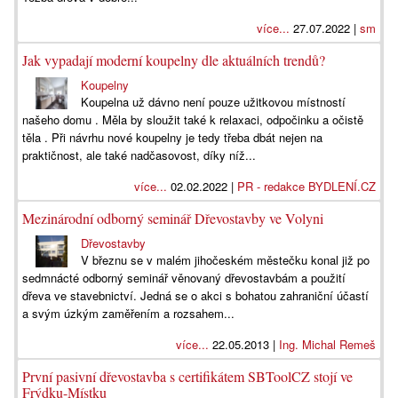
více...
27.07.2022 |
sm
Jak vypadají moderní koupelny dle aktuálních trendů?
Koupelny
Koupelna už dávno není pouze užitkovou místností
našeho domu . Měla by sloužit také k relaxaci, odpočinku a očistě
těla . Při návrhu nové koupelny je tedy třeba dbát nejen na
praktičnost, ale také nadčasovost, díky níž...
více...
02.02.2022 |
PR - redakce BYDLENÍ.CZ
Mezinárodní odborný seminář Dřevostavby ve Volyni
Dřevostavby
V březnu se v malém jihočeském městečku konal již po
sedmnácté odborný seminář věnovaný dřevostavbám a použití
dřeva ve stavebnictví. Jedná se o akci s bohatou zahraniční účastí
a svým úzkým zaměřením a rozsahem...
více...
22.05.2013 |
Ing. Michal Remeš
První pasivní dřevostavba s certifikátem SBToolCZ stojí ve
Frýdku-Místku