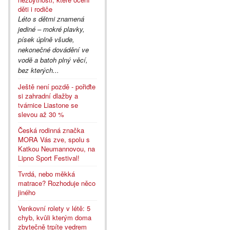
děti i rodiče
Léto s dětmi znamená
jediné – mokré plavky,
písek úplně všude,
nekonečné dovádění ve
vodě a batoh plný věcí,
bez kterých...
Ještě není pozdě - pořiďte
si zahradní dlažby a
tvárnice Liastone se
slevou až 30 %
Česká rodinná značka
MORA Vás zve, spolu s
Katkou Neumannovou, na
Lipno Sport Festival!
Tvrdá, nebo měkká
matrace? Rozhoduje něco
jiného
Venkovní rolety v létě: 5
chyb, kvůli kterým doma
zbytečně trpíte vedrem