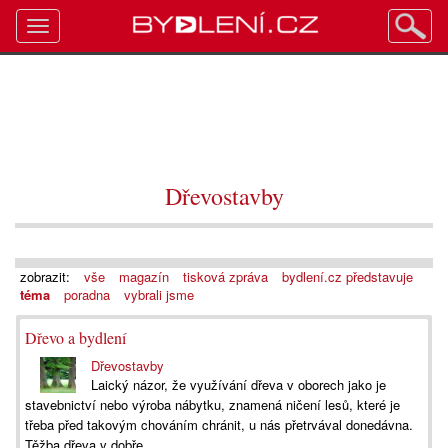
Toggle
navigation
Dřevostavby
zobrazit:
vše
magazín
tisková zpráva
bydlení.cz představuje
téma
poradna
vybrali jsme
Dřevo a bydlení
Dřevostavby
Laický názor, že využívání dřeva v oborech jako je
stavebnictví nebo výroba nábytku, znamená ničení lesů, které je
třeba před takovým chováním chránit, u nás přetrvával donedávna.
Těžba dřeva v dobře...