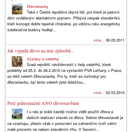
Dřevostavby
Také v České republice ubývá lidí, pro které je pasivní
dům vzdáleným abstraktním pojmem. Přibývá naopak stavebníků,
kteří koncept dobře tepelně chráněné, po většinu roku energeticky
soběstačné budovy hodlají...
více...
06.05.2011
Jak vypadá dřevo na tisíc způsobů...
Výstavy a veletrhy
Snad největší návštěvnosti z řady veletrhů, které
proběhly od 25.2. do 28.2.2010 na výstavišti PVA Letňany v Praze,
se těšil veletrh Dřevostavby. Pro ty, kteří se rozhodují pro
dřevostavbu, byl tento veletrh jistě důležitou...
více...
02.03.2010
Proč jednoznačné ANO dřevostavbám
I u nás je stále častěji možno vidět použití dřeva a
dalších realizací staveb ze dřeva. Sektor dřevostaveb je
na vzestupu, přesto však v porovnání se zahraničím tvoří velmi
malé procento na našem stavebním trhu. V Severní...