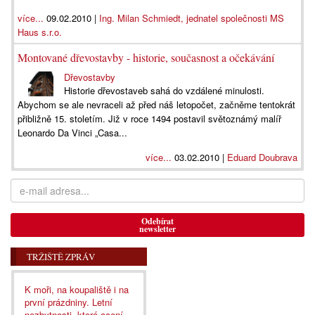
více...
09.02.2010 |
Ing. Milan Schmiedt, jednatel společnosti MS
Haus s.r.o.
Montované dřevostavby - historie, současnost a očekávání
Dřevostavby
Historie dřevostaveb sahá do vzdálené minulosti.
Abychom se ale nevraceli až před náš letopočet, začněme tentokrát
přibližně 15. stoletím. Již v roce 1494 postavil světoznámý malíř
Leonardo Da Vinci „Casa...
více...
03.02.2010 |
Eduard Doubrava
Odebírat
newsletter
TRŽIŠTĚ ZPRÁV
K moři, na koupaliště i na
první prázdniny. Letní
nezbytnosti, které ocení