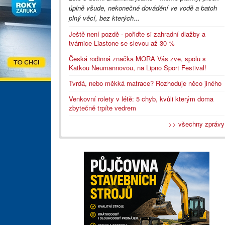
úplně všude, nekonečné dovádění ve vodě a batoh
plný věcí, bez kterých...
Ještě není pozdě - pořiďte si zahradní dlažby a
tvárnice Liastone se slevou až 30 %
Česká rodinná značka MORA Vás zve, spolu s
Katkou Neumannovou, na Lipno Sport Festival!
Tvrdá, nebo měkká matrace? Rozhoduje něco jiného
Venkovní rolety v létě: 5 chyb, kvůli kterým doma
zbytečně trpíte vedrem
>> všechny zprávy