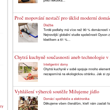
před několika...
Proč mopování nestačí pro úklid moderní domá
Dlažba
Tvrdé podlahy má více než 90 % domácností na s
Nejnovější globální studie společnosti Dyson 
kbelíkem a 61 %...
Chytrá kuchyně současnosti aneb technologie v
Inteligentní domy
Chytrá kuchyně v sobě spojuje mnoho elementů
nezapomíná na ekologickou stránku. Jak si z
Vyhlášení výherců soutěže Milujeme jídlo
Domácí spotřebiče a elektronika
Děkujeme všem čtenářům, kteří nám zaslali fot
azy