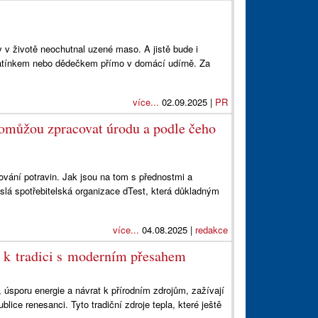
 v životě neochutnal uzené maso. A jistě bude i
 tatínkem nebo dědečkem přímo v domácí udírně. Za
více...
02.09.2025 |
PR
pomůžou zpracovat úrodu a podle čeho
ování potravin. Jak jsou na tom s přednostmi a
slá spotřebitelská organizace dTest, která důkladným
více...
04.08.2025 |
redakce
t k tradici s moderním přesahem
, úsporu energie a návrat k přírodním zdrojům, zažívají
ice renesanci. Tyto tradiční zdroje tepla, které ještě