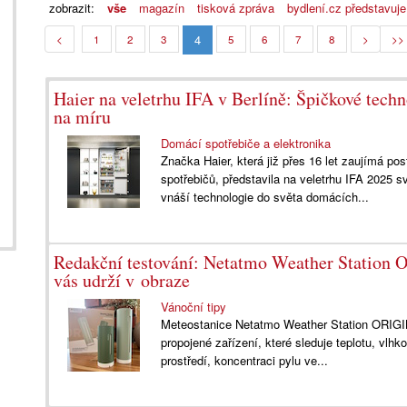
zobrazit:
vše
magazín
tisková zpráva
bydlení.cz představuje
4
<
1
2
3
5
6
7
8
>
>>
Haier na veletrhu IFA v Berlíně: Špičkové techn
na míru
Domácí spotřebiče a elektronika
Značka Haier, která již přes 16 let zaujímá po
spotřebičů, představila na veletrhu IFA 2025 
vnáší technologie do světa domácích...
Redakční testování: Netatmo Weather Station O
vás udrží v obraze
Vánoční tipy
Meteostanice Netatmo Weather Station ORIGINA
propojené zařízení, které sleduje teplotu, vlhko
prostředí, koncentraci pylu ve...