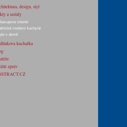
hitektura, design, styl
ly a seriály
bavujeme interiér
aktická moderní kuchyně
plo v domě
dlínkova kuchařka
og
utěže
iště zpráv
BSTRACT.CZ