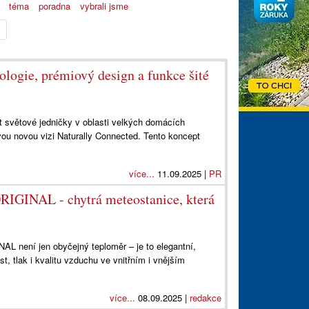
téma
poradna
vybrali jsme
ologie, prémiový design a funkce šité
st světové jedničky v oblasti velkých domácích
svou novou vizi Naturally Connected. Tento koncept
více...
11.09.2025 |
PR
RIGINAL - chytrá meteostanice, která
L není jen obyčejný teploměr – je to elegantní,
st, tlak i kvalitu vzduchu ve vnitřním i vnějším
více...
08.09.2025 |
redakce