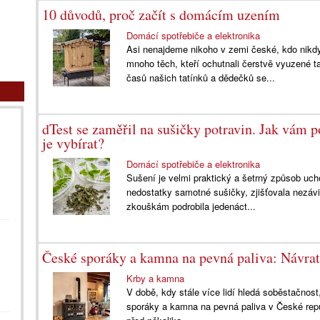
10 důvodů, proč začít s domácím uzením
Domácí spotřebiče a elektronika
Asi nenajdeme nikoho v zemi české, kdo nikdy
mnoho těch, kteří ochutnali čerstvě vyuzené
časů našich tatínků a dědečků se...
dTest se zaměřil na sušičky potravin. Jak vám 
je vybírat?
Domácí spotřebiče a elektronika
Sušení je velmi praktický a šetrný způsob uch
nedostatky samotné sušičky, zjišťovala nezávi
zkouškám podrobila jedenáct...
České sporáky a kamna na pevná paliva: Návra
Krby a kamna
V době, kdy stále více lidí hledá soběstačnost
sporáky a kamna na pevná paliva v České republ