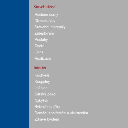
Stavebnictví
Rodinné domy
Dřevostavby
Stavební materiály
Zateplování
Podlahy
Dveře
Okna
Realizace
Interiér
Kuchyně
Koupelny
Ložnice
Dětský pokoj
Nábytek
Bytové doplňky
Domácí spotřebiče a elektronika
Zdravé bydlení