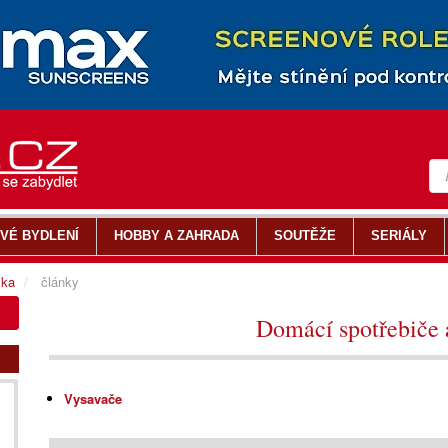
VÉ BYDLENÍ
HOBBY A ZAHRADA
SOUTĚŽE
SERIÁLY
ika
články
Domácí spotřebiče 
Vysavače