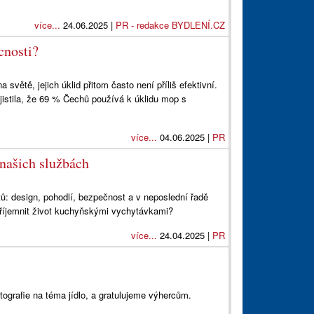
více...
24.06.2025 |
PR - redakce BYDLENÍ.CZ
cnosti?
větě, jejich úklid přitom často není příliš efektivní.
zjistila, že 69 % Čechů používá k úklidu mop s
více...
04.06.2025 |
PR
 našich službách
: design, pohodlí, bezpečnost a v neposlední řadě
příjemnit život kuchyňskými vychytávkami?
více...
24.04.2025 |
PR
ografie na téma jídlo, a gratulujeme výhercům.