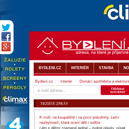
BYDLENI.CZ
INTERIÉR
STAVBA
NO
Bydlení.cz
Interiér
Domácí spotřebiče a elektron
Odebírat
newsletter
TRŽIŠTĚ ZPRÁV
K moři, na koupaliště i na první prázdniny. Letní
nezbytnosti, které ocení děti i rodiče
Léto s dětmi znamená jediné – mokré plavky, písek