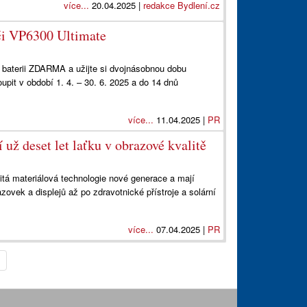
více...
20.04.2025 |
redakce Bydlení.cz
i VP6300 Ultimate
 baterii ZDARMA a užijte si dvojnásobnou dobu
upit v období 1. 4. – 30. 6. 2025 a do 14 dnů
více...
11.04.2025 |
PR
ž deset let laťku v obrazové kvalitě
itá materiálová technologie nové generace a mají
zovek a displejů až po zdravotnické přístroje a solární
více...
07.04.2025 |
PR