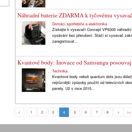
Náhradní baterie ZDARMA k tyčovému vysavač
Domácí spotřebiče a elektronika
Získejte k vysavači Concept VP6300 náhradní
vysávání bez přerušení. Stačí si vysavač zako
zaregistrovat...
Kvantové body: Inovace od Samsungu posouvají u
Technika
Kvantové body neboli quantum dots jsou důlež
nejrůznější způsoby použití od televizních obra
panely. Už v roce 2015...
4
<
1
2
3
5
6
7
8
>
>>