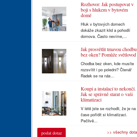
Rozhovor: Jak postupovat v
boji s hlukem v bytovém
domě
Hluk v bytových domech
dokáže zkazit klid a pohodlí
domova. Často nevíme,...
Jak prosvětlit tmavou chodbu
bez oken? Pomůže světlovod
Chodba bez oken, kde musíte
rozsvítit i po poledni? Čtenář
Radek se na nás...
Koupí a instalací to nekončí.
Jak se správně starat o vaši
klimatizaci
V létě jste se rozhodli, že je na
čase pořídit si klimatizaci.
Pečlivě...
>> všechny dot
poslat dotaz