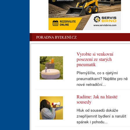
PORADNA BYDLENÍ.CZ
Vyrobte si venkovní
posezení ze starých
pneumatik
Přemýšlíte, co s ojetými
pneumatikami? Najděte pro ně
nové netradiční...
Radíme: Jak na hlasité
sousedy
Hluk od sousedů dokáže
znepříjemnit bydlení a narušit
spánek i pohodu...