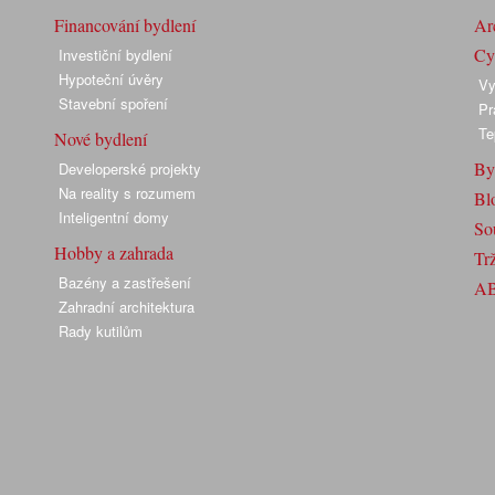
Financování bydlení
Arc
Cyk
Investiční bydlení
Hypoteční úvěry
Vy
Stavební spoření
Pr
Te
Nové bydlení
By
Developerské projekty
Na reality s rozumem
Bl
Inteligentní domy
So
Hobby a zahrada
Trž
Bazény a zastřešení
A
Zahradní architektura
Rady kutilům