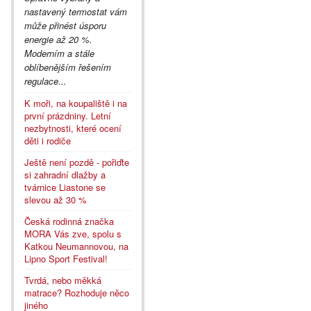
nastavený termostat vám
může přinést úsporu
energie až 20 %.
Moderním a stále
oblíbenějším řešením
regulace...
K moři, na koupaliště i na
první prázdniny. Letní
nezbytnosti, které ocení
děti i rodiče
Ještě není pozdě - pořiďte
si zahradní dlažby a
tvárnice Liastone se
slevou až 30 %
Česká rodinná značka
MORA Vás zve, spolu s
Katkou Neumannovou, na
Lipno Sport Festival!
Tvrdá, nebo měkká
matrace? Rozhoduje něco
jiného