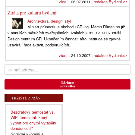
více...
26.07.2011 |
redakce Bydlení.cz
Ztráta pro kulturu bydlení
Architektura, design, styl
Ministr průmyslu a obchodu ČR ing. Martin Říman po již
v minulých měsících zveřejněných úvahách k 31. 12. 2007 zrušil
Design centrum ČR. Ukončením činnosti této instituce se zjevně
uzavírá i řada aktivit, podporujících...
více...
24.10.2007 |
redakce Bydlení.cz
Odebírat
newsletter
TRŽIŠTĚ ZPRÁV
Bezdrátový termostat vs.
WiFi termostat: který
vybrat pro chytré vytápění
domácnosti?
Správně vybraný a