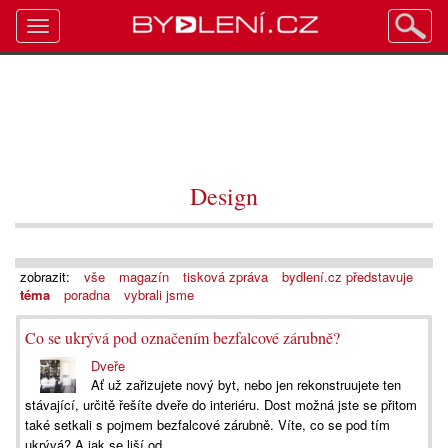
Toggle
navigation
Design
zobrazit:
vše
magazín
tisková zpráva
bydlení.cz představuje
téma
poradna
vybrali jsme
Co se ukrývá pod označením bezfalcové zárubně?
Dveře
Ať už zařizujete nový byt, nebo jen rekonstruujete ten
stávající, určitě řešíte dveře do interiéru. Dost možná jste se přitom
také setkali s pojmem bezfalcové zárubně. Víte, co se pod tím
ukrývá? A jak se liší od...