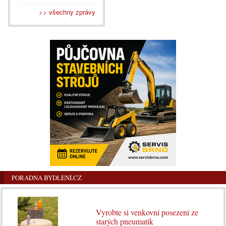
>> všechny zprávy
PORADNA BYDLENÍ.CZ
Vyrobte si venkovní posezení ze
starých pneumatik