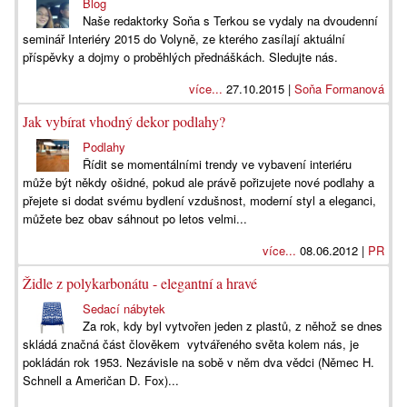
Blog
Naše redaktorky Soňa s Terkou se vydaly na dvoudenní
seminář Interiéry 2015 do Volyně, ze kterého zasílají aktuální
příspěvky a dojmy o proběhlých přednáškách. Sledujte nás.
více...
27.10.2015 |
Soňa Formanová
Jak vybírat vhodný dekor podlahy?
Podlahy
Řídit se momentálními trendy ve vybavení interiéru
může být někdy ošidné, pokud ale právě pořizujete nové podlahy a
přejete si dodat svému bydlení vzdušnost, moderní styl a eleganci,
můžete bez obav sáhnout po letos velmi...
více...
08.06.2012 |
PR
Židle z polykarbonátu - elegantní a hravé
Sedací nábytek
Za rok, kdy byl vytvořen jeden z plastů, z něhož se dnes
skládá značná část člověkem vytvářeného světa kolem nás, je
pokládán rok 1953. Nezávisle na sobě v něm dva vědci (Němec H.
Schnell a Američan D. Fox)...