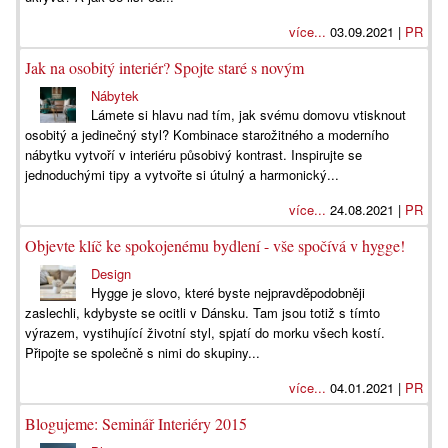
více...
03.09.2021 |
PR
Jak na osobitý interiér? Spojte staré s novým
Nábytek
Lámete si hlavu nad tím, jak svému domovu vtisknout
osobitý a jedinečný styl? Kombinace starožitného a moderního
nábytku vytvoří v interiéru působivý kontrast. Inspirujte se
jednoduchými tipy a vytvořte si útulný a harmonický...
více...
24.08.2021 |
PR
Objevte klíč ke spokojenému bydlení - vše spočívá v hygge!
Design
Hygge je slovo, které byste nejpravděpodobněji
zaslechli, kdybyste se ocitli v Dánsku. Tam jsou totiž s tímto
výrazem, vystihující životní styl, spjatí do morku všech kostí.
Připojte se společně s nimi do skupiny...
více...
04.01.2021 |
PR
Blogujeme: Seminář Interiéry 2015