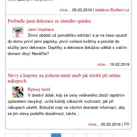
více...
05.03.2019 |
redakce Bydlení.cz
Probuďte jarní dekorace ze zimního spánku
Jarní inspirace
Zimní období už pomaličku odchází a je na čase vpustit
do domu první jarní paprsky, první voňavé květiny a povolat do
služby jarní dekorace. Doplňky a dekorace dokážou udělat s vaším
domem divy! Nevěříte?
více...
19.02.2019
Slevy a kupóny na jednom místě aneb jak ušetřit při online
nákupech
Bytový textil
V dnešní době, kdy se ceny veškerého zboží rapidním
způsobem navyšují, uvítá každý zákazník možnosti, jak při
nákupech ušetřit. Bohužel mají ne všichni dostatek informací, aby
se jim slevy podařilo dosáhnout, takže...
více...
05.02.2019 |
PR