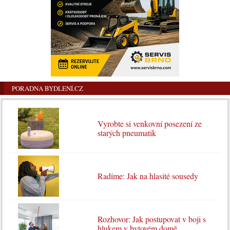
PORADNA BYDLENÍ.CZ
Vyrobte si venkovní posezení ze
starých pneumatik
Radíme: Jak na hlasité sousedy
Rozhovor: Jak postupovat v boji s
hlukem v bytovém domě