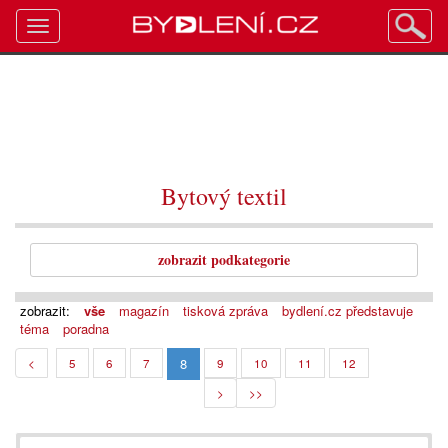
Toggle
navigation
Bytový textil
zobrazit podkategorie
zobrazit:
vše
magazín
tisková zpráva
bydlení.cz představuje
téma
poradna
8
<
5
6
7
9
10
11
12
>
>>