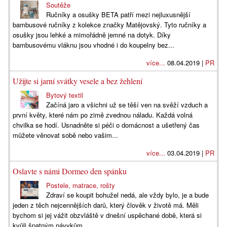
Soutěže
Ručníky a osušky BETA patří mezi nejluxusnější
bambusové ručníky z kolekce značky Matějovský. Tyto ručníky a
osušky jsou lehké a mimořádně jemné na dotyk. Díky
bambusovému vláknu jsou vhodné i do koupelny bez...
více...
08.04.2019 |
PR
Užijte si jarní svátky vesele a bez žehlení
Bytový textil
Začíná jaro a všichni už se těší ven na svěží vzduch a
první květy, které nám po zimě zvednou náladu. Každá volná
chvilka se hodí. Usnadněte si péči o domácnost a ušetřený čas
můžete věnovat sobě nebo vašim...
více...
03.04.2019 |
PR
Oslavte s námi Dormeo den spánku
Postele, matrace, rošty
Zdraví se koupit bohužel nedá, ale vždy bylo, je a bude
jeden z těch nejcennějších darů, který člověk v životě má. Měli
bychom si jej vážit obzvláště v dnešní uspěchané době, která si
kvůli špatným návykům...