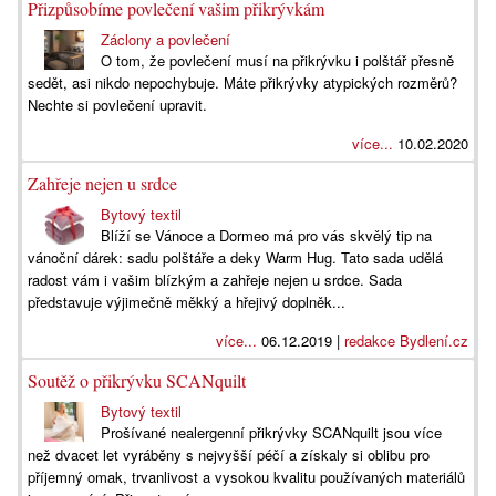
Přizpůsobíme povlečení vašim přikrývkám
Záclony a povlečení
O tom, že povlečení musí na přikrývku i polštář přesně
sedět, asi nikdo nepochybuje. Máte přikrývky atypických rozměrů?
Nechte si povlečení upravit.
více...
10.02.2020
Zahřeje nejen u srdce
Bytový textil
Blíží se Vánoce a Dormeo má pro vás skvělý tip na
vánoční dárek: sadu polštáře a deky Warm Hug. Tato sada udělá
radost vám i vašim blízkým a zahřeje nejen u srdce. Sada
představuje výjimečně měkký a hřejivý doplněk...
více...
06.12.2019 |
redakce Bydlení.cz
Soutěž o přikrývku SCANquilt
Bytový textil
Prošívané nealergenní přikrývky SCANquilt jsou více
než dvacet let vyráběny s nejvyšší péčí a získaly si oblibu pro
příjemný omak, trvanlivost a vysokou kvalitu používaných materiálů