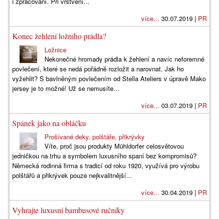
i zpracování. Při vrstvení...
více...
30.07.2019 |
PR
Konec žehlení ložního prádla?
Ložnice
Nekonečné hromady prádla k žehlení a navíc neforemné
povlečení, které se nedá pořádně rozložit a narovnat. Jak ho
vyžehlit? S bavlněným povlečením od Stella Ateliers v úpravě Mako
jersey je to možné! Už se nemusíte...
více...
03.07.2019 |
PR
Spánek jako na obláčku
Prošívané deky, polštáře, přikrývky
Víte, proč jsou produkty Mühldorfer celosvětovou
jedničkou na trhu a symbolem luxusního spaní bez kompromisů?
Německá rodinná firma s tradicí od roku 1920, využívá pro výrobu
polštářů a přikrývek pouze nejkvalitnější...
více...
30.04.2019 |
PR
Vyhrajte luxusní bambusové ručníky