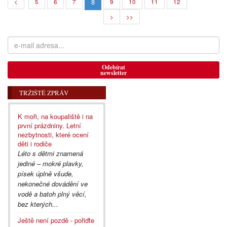
8
<
5
6
7
9
10
11
12
>
>>
Odebírat
newsletter
TRŽIŠTĚ ZPRÁV
K moři, na koupaliště i na
první prázdniny. Letní
nezbytnosti, které ocení
děti i rodiče
Léto s dětmi znamená
jediné – mokré plavky,
písek úplně všude,
nekonečné dovádění ve
vodě a batoh plný věcí,
bez kterých...
Ještě není pozdě - pořiďte