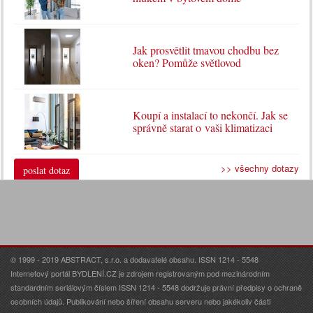
Jak prosvětlit tmavou chodbu bez
oken? Pomůže světlovod
Koupí a instalací to nekončí. Jak se
správně starat o vaši klimatizaci
>> všechny dotazy
poslat dotaz
© 1999 - 2019 ABSTRACT, s.r.o. a dodavatelé obsahu. ISSN 1214 - 5548
Internetový portál BYDLENÍ.CZ je zdrojem registrovaným pod mezinárodním
standardním seriálovým číslem ISSN 1214 - 5548 dodržuje právní předpisy o ochraně
osobních údajů. Publikování nebo šíření obsahu serveru nebo jakékoliv části